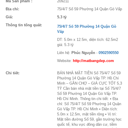
Mã Sản phẩm :
209211
Địa chỉ:
75/4/7 Số 59 Phường 14 Quận Gò Vấp
Giá:
5.3 tỷ
Thông tin tổng quát:
75/4/7 Số 59 Phường 14 Quận Gò
Vấp
DT: 5.0m x 12.5m, diện tích: 62.5m2
giá: 5.3 tỷ
Liên hệ:
Phúc Nguyễn
-
0902590550
Website:
http://matbangdep.com
Chi tiết:
BÁN NHÀ MẶT TIỀN Số 75/4/7 Số 59
Phường 14 Quận Gò Vấp TP. Hồ Chí
Minh – GẦN CHỢ – GIÁ CỰC TỐT 5,3
TỶ Cần bán nhà mặt tiền tại Số 75/4/7
Số 59 Phường 14 Quận Gò Vấp TP.
Hồ Chí Minh. Thông tin chi tiết: • Địa
chỉ: Số 75/4/7 Số 59 Phường 14 Quận
Gò Vấp TP. Hồ Chí Minh • Diện tích:
5.0m x 12.5m, mặt tiền rộng • Vị trí:
Mặt tiền đường Số 59, gần trường học
quốc tế, khu vực đông dân cư, tiềm