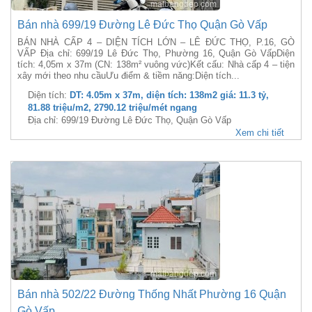
Bán nhà 699/19 Đường Lê Đức Thọ Quận Gò Vấp
BÁN NHÀ CẤP 4 – DIỆN TÍCH LỚN – LÊ ĐỨC THỌ, P.16, GÒ
VẤP Địa chỉ: 699/19 Lê Đức Thọ, Phường 16, Quận Gò VấpDiện
tích: 4,05m x 37m (CN: 138m² vuông vức)Kết cấu: Nhà cấp 4 – tiện
xây mới theo nhu cầuƯu điểm & tiềm năng:Diện tích...
Diện tích:
DT: 4.05m x 37m, diện tích: 138m2 giá: 11.3 tỷ,
81.88 triệu/m2, 2790.12 triệu/mét ngang
Địa chỉ: 699/19 Đường Lê Đức Thọ, Quận Gò Vấp
Xem chi tiết
Bán nhà 502/22 Đường Thống Nhất Phường 16 Quận
Gò Vấp