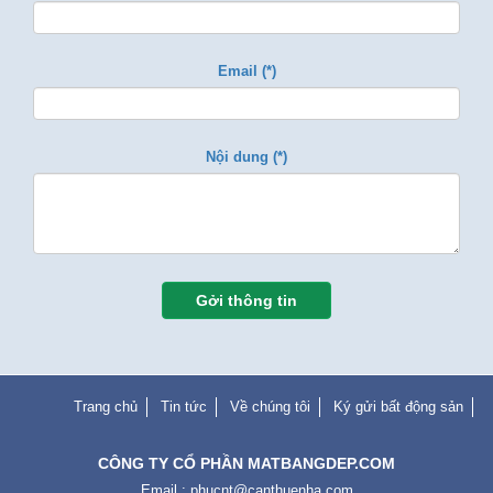
Email (*)
Nội dung (*)
Gởi thông tin
Trang chủ
Tin tức
Về chúng tôi
Ký gửi bất động sản
CÔNG TY CỔ PHẦN MATBANGDEP.COM
Email :
phucnt@canthuenha.com