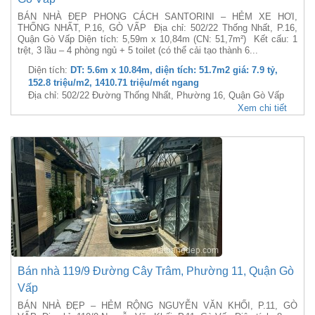
BÁN NHÀ ĐẸP PHONG CÁCH SANTORINI – HẺM XE HƠI,
THỐNG NHẤT, P.16, GÒ VẤP Địa chỉ: 502/22 Thống Nhất, P.16,
Quận Gò Vấp Diện tích: 5,59m x 10,84m (CN: 51,7m²) Kết cấu: 1
trệt, 3 lầu – 4 phòng ngủ + 5 toilet (có thể cải tạo thành 6...
Diện tích:
DT: 5.6m x 10.84m, diện tích: 51.7m2 giá: 7.9 tỷ,
152.8 triệu/m2, 1410.71 triệu/mét ngang
Địa chỉ: 502/22 Đường Thống Nhất, Phường 16, Quận Gò Vấp
Xem chi tiết
Bán nhà 119/9 Đường Cây Trâm, Phường 11, Quận Gò
Vấp
BÁN NHÀ ĐẸP – HẺM RỘNG NGUYỄN VĂN KHỐI, P.11, GÒ