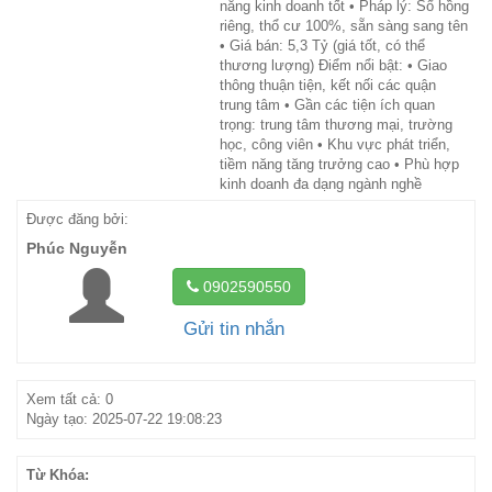
năng kinh doanh tốt • Pháp lý: Sổ hồng
riêng, thổ cư 100%, sẵn sàng sang tên
• Giá bán: 5,3 Tỷ (giá tốt, có thể
thương lượng) Điểm nổi bật: • Giao
thông thuận tiện, kết nối các quận
trung tâm • Gần các tiện ích quan
trọng: trung tâm thương mại, trường
học, công viên • Khu vực phát triển,
tiềm năng tăng trưởng cao • Phù hợp
kinh doanh đa dạng ngành nghề
Được đăng bởi:
Phúc Nguyễn
0902590550
Gửi tin nhắn
Xem tất cả: 0
Ngày tạo: 2025-07-22 19:08:23
Từ Khóa: