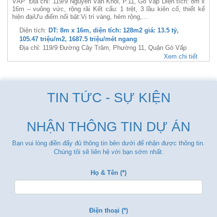
VẤP Địa chỉ: 119/9 Nguyễn Văn Khối, P.11, Gò Vấp Diện tích: 8m x
16m – vuông vức, rộng rãi Kết cấu: 1 trệt, 3 lầu kiên cố, thiết kế
hiện đạiƯu điểm nổi bật:Vị trí vàng, hẻm rộng,...
Diện tích:
DT: 8m x 16m, diện tích: 128m2 giá: 13.5 tỷ,
105.47 triệu/m2, 1687.5 triệu/mét ngang
Địa chỉ: 119/9 Đường Cây Trâm, Phường 11, Quận Gò Vấp
Xem chi tiết
TIN TỨC - SỰ KIỆN
NHẬN THÔNG TIN DỰ ÁN
Bạn vui lòng điền đẩy đủ thông tin bên dưới để nhận được thông tin.
Chúng tôi sẽ liên hệ với bạn sớm nhất.
Họ & Tên (*)
Điện thoại (*)