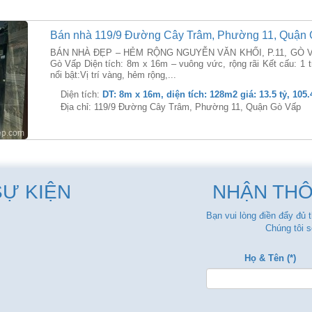
Bán nhà 119/9 Đường Cây Trâm, Phường 11, Quận
BÁN NHÀ ĐẸP – HẺM RỘNG NGUYỄN VĂN KHỐI, P.11, GÒ VẤP 
Gò Vấp Diện tích: 8m x 16m – vuông vức, rộng rãi Kết cấu: 1 tr
nổi bật:Vị trí vàng, hẻm rộng,...
Diện tích:
DT: 8m x 16m, diện tích: 128m2 giá: 13.5 tỷ, 105.
Địa chỉ: 119/9 Đường Cây Trâm, Phường 11, Quận Gò Vấp
SỰ KIỆN
NHẬN THÔ
Bạn vui lòng điền đẩy đủ 
Chúng tôi s
Họ & Tên (*)