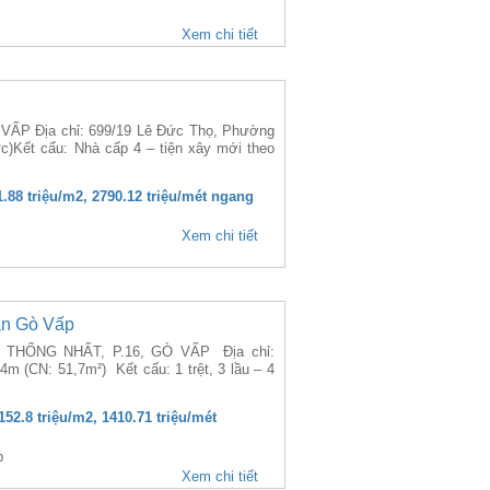
Xem chi tiết
ẤP Địa chỉ: 699/19 Lê Đức Thọ, Phường
)Kết cấu: Nhà cấp 4 – tiện xây mới theo
1.88 triệu/m2, 2790.12 triệu/mét ngang
Xem chi tiết
ận Gò Vấp
THỐNG NHẤT, P.16, GÒ VẤP Địa chỉ:
m (CN: 51,7m²) Kết cấu: 1 trệt, 3 lầu – 4
152.8 triệu/m2, 1410.71 triệu/mét
p
Xem chi tiết