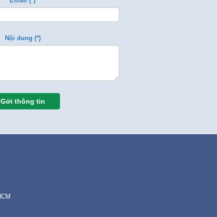
Email (*)
Nội dung (*)
Gởi thông tin
.HCM