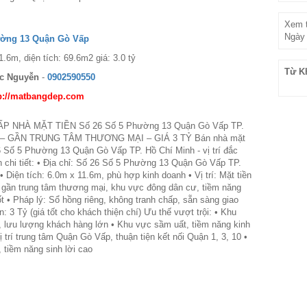
Xem t
Ngày 
ường 13 Quận Gò Vấp
.6m, diện tích: 69.6m2 giá: 3.0 tỷ
Từ K
c Nguyễn
-
0902590550
p://matbangdep.com
P NHÀ MẶT TIỀN Số 26 Số 5 Phường 13 Quận Gò Vấp TP.
h – GẦN TRUNG TÂM THƯƠNG MẠI – GIÁ 3 TỶ Bán nhà mặt
26 Số 5 Phường 13 Quận Gò Vấp TP. Hồ Chí Minh - vị trí đắc
in chi tiết: • Địa chỉ: Số 26 Số 5 Phường 13 Quận Gò Vấp TP.
 Diện tích: 6.0m x 11.6m, phù hợp kinh doanh • Vị trí: Mặt tiền
gần trung tâm thương mại, khu vực đông dân cư, tiềm năng
ốt • Pháp lý: Sổ hồng riêng, không tranh chấp, sẵn sàng giao
n: 3 Tỷ (giá tốt cho khách thiện chí) Ưu thế vượt trội: • Khu
 lưu lượng khách hàng lớn • Khu vực sầm uất, tiềm năng kinh
ị trí trung tâm Quận Gò Vấp, thuận tiện kết nối Quận 1, 3, 10 •
a, tiềm năng sinh lời cao