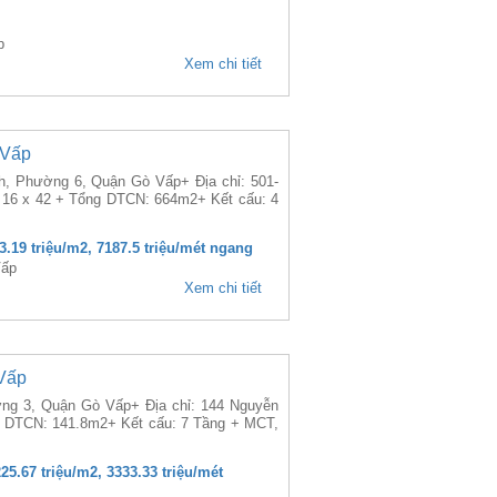
p
Xem chi tiết
 Vấp
h, Phường 6, Quận Gò Vấp+ Địa chỉ: 501-
 16 x 42 + Tổng DTCN: 664m2+ Kết cấu: 4
73.19 triệu/m2, 7187.5 triệu/mét ngang
Vấp
Xem chi tiết
Vấp
ờng 3, Quận Gò Vấp+ Địa chỉ: 144 Nguyễn
g DTCN: 141.8m2+ Kết cấu: 7 Tầng + MCT,
225.67 triệu/m2, 3333.33 triệu/mét