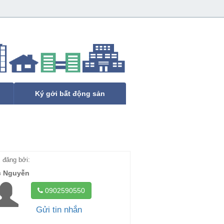
Ký gởi bất động sản
đăng bởi:
c Nguyễn
0902590550
Gửi tin nhắn