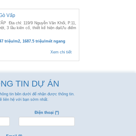
 Gò Vấp
Địa chỉ: 119/9 Nguyễn Văn Khối, P.11,
ệt, 3 lầu kiên cố, thiết kế hiện đạiƯu điểm
47 triệu/m2, 1687.5 triệu/mét ngang
Xem chi tiết
NG TIN DỰ ÁN
thông tin bên dưới để nhận được thông tin.
ẽ liên hệ với bạn sớm nhất.
Điện thoại (*)