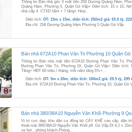
Thông tin Bán nhà góc 3 mặt tiền 258 Dương Quảng Hàm, Ph
Quảng Hàm, Phường 5, Quận Gò Vấp+ Diện tích: 15 x 15; Nở
nhà cấp 4. CTXD hầm + 7 tầng+ Hợp...
Diện tích:
DT: 15m x 15m, diện tích: 292m2 giá: 65.0 tỷ, 22
Địa chỉ: 258 Dương Quảng Hàm Phường 5 Quận Gò Vấp
Bán nhà 672A10 Phan Văn Trị Phường 10 Quận Gò
Thông tin Bán nhà mặt tiền 672A10 Đường Phan Văn Trị, P
Đường Phan Văn Trị, Phường 10, Quận Gò Vấp+ Diện tích: 
Tầng+ HĐT 60 triệu / tháng; mỗi năm tăng 5%+...
Diện tích:
DT: 5m x 20m, diện tích: 100m2 giá: 29.5 tỷ, 295
Địa chỉ: 672A10 Đường Phan Văn Trị, Phường 10, Quận Gò 
Bán nhà 380/38A10 Nguyễn Văn Khối Phường 9 Qu
Vị trí cực đẹp, khu dân cư đồng bộ CÂY KHẾ cao cấp, dân trí
thoải mái.380/38A10 Nguyễn Văn Khối p9 .Gò Vấp.Dt 4,2 x 15mK
xe hơi , phòng khách.Phòng...