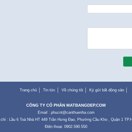
Trang chủ
Tin tức
Về chúng tôi
Ký gửi bất động sản
CÔNG TY CỔ PHẦN MATBANGDEP.COM
Email :
phucnt@canthuenha.com
 chỉ : Lầu 6 Toà Nhà HT 449 Trần Hưng Đạo, Phường Cầu Kho , Quận 1 TP
Điện thoại: 0902.590.550