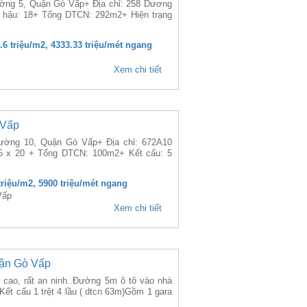
ường 5, Quận Gò Vấp+ Địa chỉ: 258 Dương
 hậu: 18+ Tổng DTCN: 292m2+ Hiện trạng
2.6 triệu/m2, 4333.33 triệu/mét ngang
Xem chi tiết
 Vấp
hường 10, Quận Gò Vấp+ Địa chỉ: 672A10
5 x 20 + Tổng DTCN: 100m2+ Kết cấu: 5
 triệu/m2, 5900 triệu/mét ngang
Vấp
Xem chi tiết
ận Gò Vấp
 cao, rất an ninh..Đường 5m ô tô vào nhà
ết cấu 1 trệt 4 lầu ( dtcn 63m)Gồm 1 gara