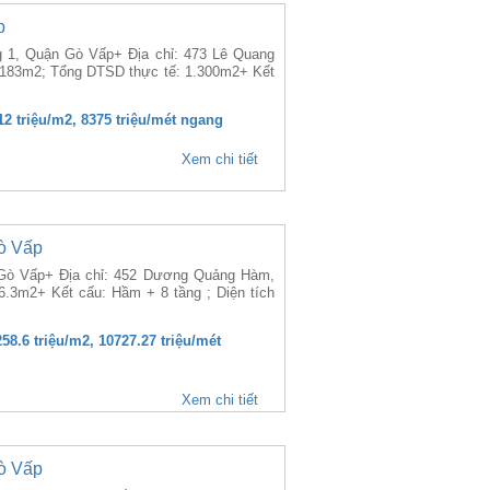
p
g 1, Quận Gò Vấp+ Địa chỉ: 473 Lê Quang
 183m2; Tổng DTSD thực tế: 1.300m2+ Kết
.12 triệu/m2, 8375 triệu/mét ngang
Xem chi tiết
ò Vấp
Gò Vấp+ Địa chỉ: 452 Dương Quảng Hàm,
.3m2+ Kết cấu: Hầm + 8 tầng ; Diện tích
258.6 triệu/m2, 10727.27 triệu/mét
Xem chi tiết
ò Vấp