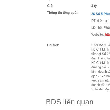
Giá:
3 tỷ
Thông tin tổng quát:
26 Số 5 Ph
DT: 6.0m x 11
Liên hệ:
Phú
Website:
htt
Chi tiết:
CẦN BÁN GẤ
Hồ Chí Min
tiền tại Số 
địa. Thông t
Hồ Chí Minh •
đường Số 5, 
kinh doanh t
dịch • Giá bá
vực sầm uất,
doanh tốt • V
Vị trí đắc đị
BDS liên quan