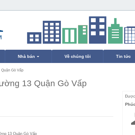
Nhà bán
Về chúng tôi
Tin tức
3 Quận Gò Vấp
hường 13 Quận Gò Vấp
Được 
Phú
ờng 13 Quận Gò Vấp