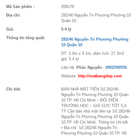
Mã Sản phẩm :
209179
Địa chỉ:
282/46 Nguyễn Tri Phương Phường 10
Quận 10
Giá:
5.4 tỷ
Thông tin tổng quát:
282/46 Nguyễn Tri Phương Phường
10 Quận 10
DT: 3.0m x 9.1m, diện tích: 27.3m2
giá: 5.4 tỷ
Liên hệ:
Phúc Nguyễn
-
0902590550
Website:
http://matbangdep.com
Chi tiết:
BÁN NHÀ MẶT TIỀN Số 282/46
Nguyễn Tri Phương Phường 10 Quận
10 TP. Hồ Chí Minh – ĐỐI DIỆN
TRƯỜNG HỌC – GIÁ CỰC TỐT 5,4
TỶ Cần bán nhà mặt tiền tại Số 282/46
Nguyễn Tri Phương Phường 10 Quận
10 TP. Hồ Chí Minh. Thông tin chi tiết:
• Địa chỉ: Số 282/46 Nguyễn Tri
Phương Phường 10 Quận 10 TP. Hồ