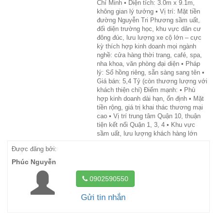
Chí Minh • Diện tích: 3.0m x 9.1m,
không gian lý tưởng • Vị trí: Mặt tiền
đường Nguyễn Tri Phương sầm uất,
đối diện trường học, khu vực dân cư
đông đúc, lưu lượng xe cộ lớn – cực
kỳ thích hợp kinh doanh mọi ngành
nghề: cửa hàng thời trang, café, spa,
nha khoa, văn phòng đại diện • Pháp
lý: Sổ hồng riêng, sẵn sàng sang tên •
Giá bán: 5,4 Tỷ (còn thương lượng với
khách thiện chí) Điểm mạnh: • Phù
hợp kinh doanh dài hạn, ổn định • Mặt
tiền rộng, giá trị khai thác thương mại
cao • Vị trí trung tâm Quận 10, thuận
tiện kết nối Quận 1, 3, 4 • Khu vực
sầm uất, lưu lượng khách hàng lớn
Được đăng bởi:
Phúc Nguyễn
0902590550
Gửi tin nhắn