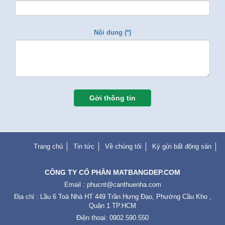
Nội dung (*)
Gởi thông tin
Trang chủ
Tin tức
Về chúng tôi
Ký gửi bất động sản
CÔNG TY CỔ PHẦN MATBANGDEP.COM
Email :
phucnt@canthuenha.com
Địa chỉ : Lầu 6 Toà Nhà HT 449 Trần Hưng Đạo, Phường Cầu Kho ,
Quận 1 TP.HCM
Điện thoại: 0902.590.550