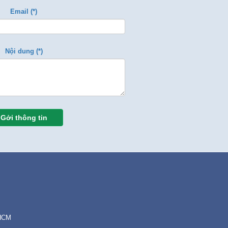
Email (*)
Nội dung (*)
Gởi thông tin
.HCM