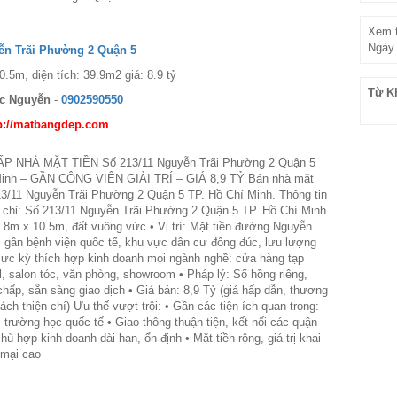
Xem t
Ngày 
ễn Trãi Phường 2 Quận 5
0.5m, diện tích: 39.9m2 giá: 8.9 tỷ
Từ K
c Nguyễn
-
0902590550
p://matbangdep.com
P NHÀ MẶT TIỀN Số 213/11 Nguyễn Trãi Phường 2 Quận 5
Minh – GẦN CÔNG VIÊN GIẢI TRÍ – GIÁ 8,9 TỶ Bán nhà mặt
213/11 Nguyễn Trãi Phường 2 Quận 5 TP. Hồ Chí Minh. Thông tin
Địa chỉ: Số 213/11 Nguyễn Trãi Phường 2 Quận 5 TP. Hồ Chí Minh
 3.8m x 10.5m, đất vuông vức • Vị trí: Mặt tiền đường Nguyễn
, gần bệnh viện quốc tế, khu vực dân cư đông đúc, lưu lượng
cực kỳ thích hợp kinh doanh mọi ngành nghề: cửa hàng tạp
il, salon tóc, văn phòng, showroom • Pháp lý: Sổ hồng riêng,
chấp, sẵn sàng giao dịch • Giá bán: 8,9 Tỷ (giá hấp dẫn, thương
ch thiện chí) Ưu thế vượt trội: • Gần các tiện ích quan trọng:
, trường học quốc tế • Giao thông thuận tiện, kết nối các quận
hù hợp kinh doanh dài hạn, ổn định • Mặt tiền rộng, giá trị khai
 mại cao