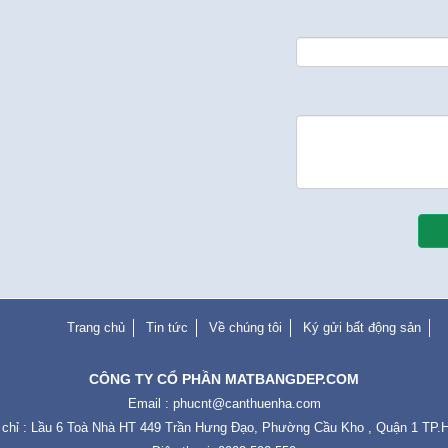
Trang chủ
Tin tức
Về chúng tôi
Ký gửi bất động sản
CÔNG TY CỔ PHẦN MATBANGDEP.COM
Email :
phucnt@canthuenha.com
 chỉ : Lầu 6 Toà Nhà HT 449 Trần Hưng Đạo, Phường Cầu Kho , Quận 1 TP