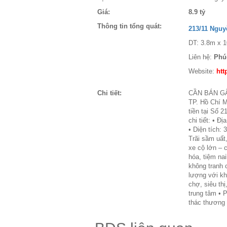
Giá:
8.9 tỷ
Thông tin tổng quát:
213/11 Nguy
DT: 3.8m x 1
Liên hệ:
Phú
Website:
htt
Chi tiết:
CẦN BÁN GẤ
TP. Hồ Chí 
tiền tại Số 
chi tiết: • 
• Diện tích:
Trãi sầm uất
xe cộ lớn – 
hóa, tiệm na
không tranh 
lượng với khá
chợ, siêu thị
trung tâm • P
thác thương