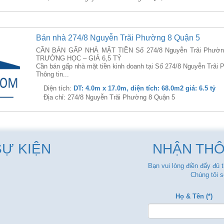
Bán nhà 274/8 Nguyễn Trãi Phường 8 Quận 5
CẦN BÁN GẤP NHÀ MẶT TIỀN Số 274/8 Nguyễn Trãi Phường
TRƯỜNG HỌC – GIÁ 6,5 TỶ
Cần bán gấp nhà mặt tiền kinh doanh tại Số 274/8 Nguyễn Trãi
Thông tin...
Diện tích:
DT: 4.0m x 17.0m, diện tích: 68.0m2 giá: 6.5 tỷ
Địa chỉ: 274/8 Nguyễn Trãi Phường 8 Quận 5
SỰ KIỆN
NHẬN THÔ
Bạn vui lòng điền đẩy đủ 
Chúng tôi s
Họ & Tên (*)