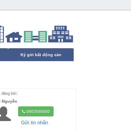
Ký gởi bất động sản
đăng bởi:
c Nguyễn
0902590550
Gửi tin nhắn