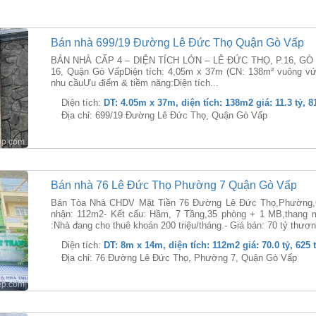
Bán nhà 699/19 Đường Lê Đức Thọ Quận Gò Vấp
BÁN NHÀ CẤP 4 – DIỆN TÍCH LỚN – LÊ ĐỨC THỌ, P.16, GÒ V
16, Quận Gò VấpDiện tích: 4,05m x 37m (CN: 138m² vuông vức
nhu cầuƯu điểm & tiềm năng:Diện tích...
Diện tích:
DT: 4.05m x 37m, diện tích: 138m2 giá: 11.3 tỷ, 8
Địa chỉ: 699/19 Đường Lê Đức Thọ, Quận Gò Vấp
Bán nhà 76 Lê Đức Thọ Phường 7 Quận Gò Vấp
Bán Tòa Nhà CHDV Mặt Tiền 76 Đường Lê Đức Thọ,Phường,Q
nhận: 112m2- Kết cấu: Hầm, 7 Tầng,35 phòng + 1 MB,thang 
:Nhà đang cho thuê khoán 200 triệu/tháng.- Giá bán: 70 tỷ thươn
Diện tích:
DT: 8m x 14m, diện tích: 112m2 giá: 70.0 tỷ, 625
Địa chỉ: 76 Đường Lê Đức Thọ, Phường 7, Quận Gò Vấp