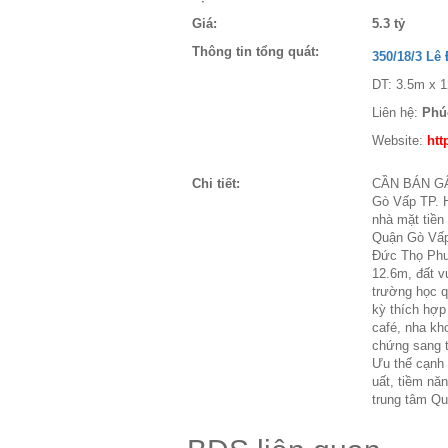
Giá:
5.3 tỷ
Thông tin tổng quát:
350/18/3 L
DT: 3.5m x 1
Liên hệ:
Phú
Website:
htt
Chi tiết:
CẦN BÁN GẤ
Gò Vấp TP. 
nhà mặt tiền
Quận Gò Vấp 
Đức Thọ Phư
12.6m, đất v
trường học q
kỳ thích hợp
café, nha kh
chứng sang tê
Ưu thế cạnh 
uất, tiềm năn
trung tâm Qu