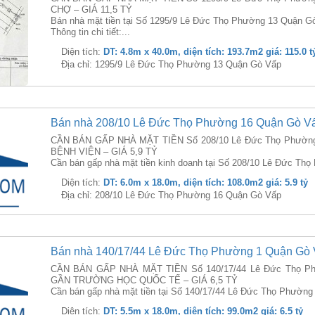
CHỢ – GIÁ 11,5 TỶ
Bán nhà mặt tiền tại Số 1295/9 Lê Đức Thọ Phường 13 Quận Gò
Thông tin chi tiết:...
Diện tích:
DT: 4.8m x 40.0m, diện tích: 193.7m2 giá: 115.0 t
Địa chỉ: 1295/9 Lê Đức Thọ Phường 13 Quận Gò Vấp
Bán nhà 208/10 Lê Đức Thọ Phường 16 Quận Gò V
CẦN BÁN GẤP NHÀ MẶT TIỀN Số 208/10 Lê Đức Thọ Phường 
BỆNH VIỆN – GIÁ 5,9 TỶ
Cần bán gấp nhà mặt tiền kinh doanh tại Số 208/10 Lê Đức Thọ
Diện tích:
DT: 6.0m x 18.0m, diện tích: 108.0m2 giá: 5.9 tỷ
Địa chỉ: 208/10 Lê Đức Thọ Phường 16 Quận Gò Vấp
Bán nhà 140/17/44 Lê Đức Thọ Phường 1 Quận Gò
CẦN BÁN GẤP NHÀ MẶT TIỀN Số 140/17/44 Lê Đức Thọ Phư
GẦN TRƯỜNG HỌC QUỐC TẾ – GIÁ 6,5 TỶ
Cần bán gấp nhà mặt tiền tại Số 140/17/44 Lê Đức Thọ Phường
Diện tích:
DT: 5.5m x 18.0m, diện tích: 99.0m2 giá: 6.5 tỷ