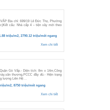
ẤP Địa chỉ: 699/19 Lê Đức Thọ, Phường
)Kết cấu: Nhà cấp 4 – tiện xây mới theo
1.88 triệu/m2, 2790.12 triệu/mét ngang
Xem chi tiết
uận Gò Vấp.- Diện tích: 8m x 14m,Công
máy,sân thượng,PCCC đầy đủ.- Hiện trạng
g lượng Liên Hệ:...
 triệu/m2, 8750 triệu/mét ngang
Xem chi tiết