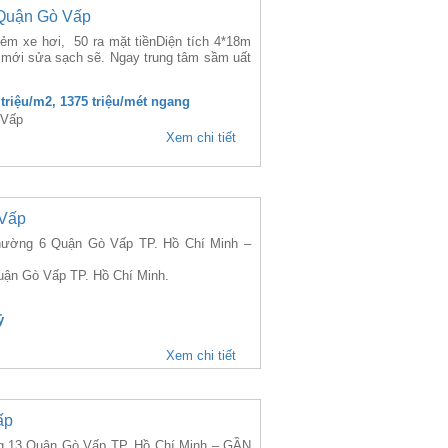
Quận Gò Vấp
ẻm xe hơi, 50 ra mặt tiềnDiện tích 4*18m
à mới sửa sạch sẽ. Ngay trung tâm sầm uất
 triệu/m2, 1375 triệu/mét ngang
 Vấp
Xem chi tiết
 Vấp
ờng 6 Quận Gò Vấp TP. Hồ Chí Minh –
uận Gò Vấp TP. Hồ Chí Minh.
ỷ
Xem chi tiết
ấp
13 Quận Gò Vấp TP. Hồ Chí Minh – GẦN