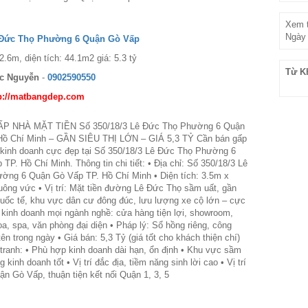
Xem t
Ngày 
ê Đức Thọ Phường 6 Quận Gò Vấp
2.6m, diện tích: 44.1m2 giá: 5.3 tỷ
Từ K
c Nguyễn
-
0902590550
p://matbangdep.com
P NHÀ MẶT TIỀN Số 350/18/3 Lê Đức Thọ Phường 6 Quận
Hồ Chí Minh – GẦN SIÊU THỊ LỚN – GIÁ 5,3 TỶ Cần bán gấp
 kinh doanh cực đẹp tại Số 350/18/3 Lê Đức Thọ Phường 6
TP. Hồ Chí Minh. Thông tin chi tiết: • Địa chỉ: Số 350/18/3 Lê
ờng 6 Quận Gò Vấp TP. Hồ Chí Minh • Diện tích: 3.5m x
uông vức • Vị trí: Mặt tiền đường Lê Đức Thọ sầm uất, gần
uốc tế, khu vực dân cư đông đúc, lưu lượng xe cộ lớn – cực
 kinh doanh mọi ngành nghề: cửa hàng tiện lợi, showroom,
oa, spa, văn phòng đại diện • Pháp lý: Sổ hồng riêng, công
n trong ngày • Giá bán: 5,3 Tỷ (giá tốt cho khách thiện chí)
tranh: • Phù hợp kinh doanh dài hạn, ổn định • Khu vực sầm
g kinh doanh tốt • Vị trí đắc địa, tiềm năng sinh lời cao • Vị trí
ận Gò Vấp, thuận tiện kết nối Quận 1, 3, 5