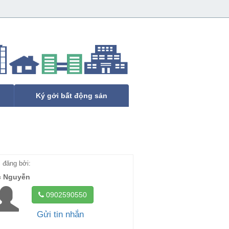
Ký gởi bất động sản
đăng bởi:
c Nguyễn
0902590550
Gửi tin nhắn