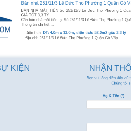
Bán nhà 251/11/3 Lê Đức Thọ Phường 1 Quận Gò V
BÁN NHÀ MẶT TIỀN Số 251/11/3 Lê Đức Thọ Phường 1 Quậ
GIÁ TỐT 3,3 TỶ
Cần bán nhà mặt tiền tại Số 251/11/3 Lê Đức Thọ Phường 1 Qu
Thông tin chi tiết:...
Diện tích:
DT: 4.0m x 13.0m, diện tích: 52.0m2 giá: 3.3 tỷ
Địa chỉ: 251/11/3 Lê Đức Thọ Phường 1 Quận Gò Vấp
SỰ KIỆN
NHẬN THÔ
Bạn vui lòng điền đẩy đủ 
Chúng tôi s
Họ & Tên (*)