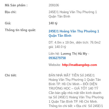
Mã Sản phẩm :
209106
Địa chỉ:
245E/1 Hoàng Văn Thụ Phường 1
Quận Tân Bình
Giá:
140 tỷ
Thông tin tổng quát:
245E/1 Hoàng Văn Thụ Phường 1
Quận Tân Bình
DT: 4.0m x 19.0m, diện tích: 76.0m2
giá: 140.0 tỷ
Liên hệ:
Lương Thị Hà My
-
0936279758
Website:
http://matbangdep.com
Chi tiết:
BÁN NHÀ MẶT TIỀN Số 245E/1
Hoàng Văn Thụ Phường 1 Quận Tân
Bình TP. Hồ Chí Minh – ĐỐI DIỆN
TRƯỜNG HỌC – GIÁ TỐT 140 TỶ
Cần bán gấp nhà mặt tiền kinh doanh
tại Số 245E/1 Hoàng Văn Thụ Phường
1 Quận Tân Bình TP. Hồ Chí Minh.
Thông tin chi tiết: • Địa chỉ: Số 245E/1