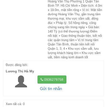
Hoàng Văn Thụ Phường 1 Quận Tân
Bình TP. Hồ Chí Minh • Diện tích: 4.0m
x 19.0m, mặt tiền rộng • Vị trí: Mặt tiền
đường Hoàng Văn Thụ, gần trung tâm
thương mại, khu vực sầm uất, đông
đúc • Pháp lý: Sổ hồng riêng, công
chứng sang tên trong ngày • Giá bán:
140 Tỷ (có thể thương lượng) Điểm
nổi bật: • Giao thông thuận tiện, kết nối
các quận trung tâm • Vị trí trung tâm
Quận Tân Bình, thuận tiện kết nối
Quận 1, 3, 4 • Khu vực sầm uất, lưu
lượng khách hàng lớn • Khu vực sầm
uất, tiềm năng kinh doanh tốt
Được đăng bởi:
Lương Thị Hà My
0936279758
Gửi tin nhắn
Xem tất cả: 0