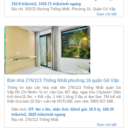
152.8 triệu/m2, 1410.71 triệu/mét ngang
Địa chỉ: 502/22 Đường Thống Nhất, Phường 16, Quận Gò Vấp
Xem chi tiết
Bán nhà 276/113 Thống Nhất phường 16 quận Gò Vấp
Thông tin bán căn nhà mặt tiền 276/113 Thống Nhất quận Gò
Vấp Hồ Chí Minh+ Vị trí: căn Góc MT đẹp, ngay khu Cityland+ Diện
tích:4mx15.3m. + Kết cấu :1 trệt 1 lững 2 lầu st 4pn 5wc TM full nội
thất+Gía bán:10.5tỷ+ Liên hệ HOTLINE xem nhà: 0903.827.698...
Diện tích:
DT: 4m x 0m, diện tích: 62m2 giá: 10.5 tỷ, 169.35
triệu/m2, 2625 triệu/mét ngang
Địa chỉ: 276/113 Thống Nhất
Xem chi tiết