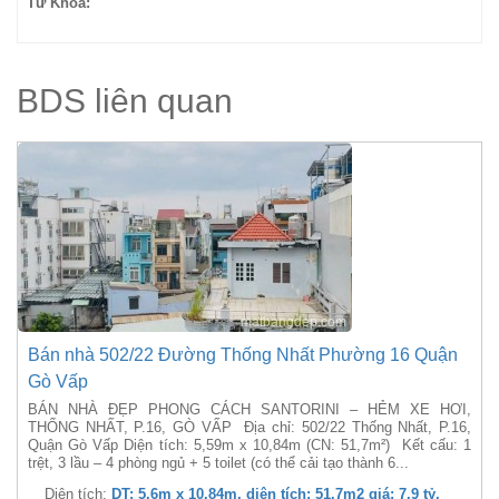
Từ Khóa:
BDS liên quan
Bán nhà 502/22 Đường Thống Nhất Phường 16 Quận
Gò Vấp
BÁN NHÀ ĐẸP PHONG CÁCH SANTORINI – HẺM XE HƠI,
THỐNG NHẤT, P.16, GÒ VẤP Địa chỉ: 502/22 Thống Nhất, P.16,
Quận Gò Vấp Diện tích: 5,59m x 10,84m (CN: 51,7m²) Kết cấu: 1
trệt, 3 lầu – 4 phòng ngủ + 5 toilet (có thể cải tạo thành 6...
Diện tích:
DT: 5.6m x 10.84m, diện tích: 51.7m2 giá: 7.9 tỷ,