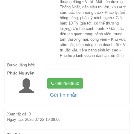
thoáng đãng • Vị trí: Mặt tiền đường
Thống Nhất, gần siêu thị lớn, khu vực
sầm uất, tiềm năng cao • Pháp lý: Sổ
hồng riêng, pháp lý minh bạch • Giá
bán: 10 Tỷ (giá tốt, có thể thương
lượng) Ưu thế cạnh tranh: • Gần các
tiện ích quan trọng: bệnh viện, trung
tâm thương mại, công viên • Khu vực
sầm uất, tiềm năng kinh doanh tốt • Vị
trí đắc địa, tiềm năng sinh lời cao •
Phù hợp kinh doanh dài hạn, ổn định
Được đăng bởi:
Phúc Nguyễn
0902590550
Gửi tin nhắn
Xem tất cả: 0
Ngày tạo: 2025-07-22 19:08:06