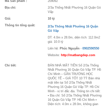
Mã Sản phẩm :
209092
Địa chỉ:
2/3a Thống Nhất Phường 16 Quận Gò
Vấp
Giá:
10 tỷ
Thông tin tổng quát:
2/3a Thống Nhất Phường 16 Quận
Gò Vấp
DT: 4.0m x 28.0m, diện tích: 112.0m2
giá: 10.0 tỷ
Liên hệ:
Phúc Nguyễn
-
0902590550
Website:
http://matbangdep.com
Chi tiết:
BÁN NHÀ MẶT TIỀN Số 2/3a Thống
Nhất Phường 16 Quận Gò Vấp TP. Hồ
Chí Minh – GẦN TRƯỜNG HỌC
QUỐC TẾ – GIÁ TỐT 10 TỶ Bán nhà
mặt tiền tại Số 2/3a Thống Nhất
Phường 16 Quận Gò Vấp TP. Hồ Chí
Minh - vị trí đắc địa. Thông tin chi tiết:
• Địa chỉ: Số 2/3a Thống Nhất Phường
16 Quận Gò Vấp TP. Hồ Chí Minh •
Diện tích: 4.0m x 28.0m, không gian