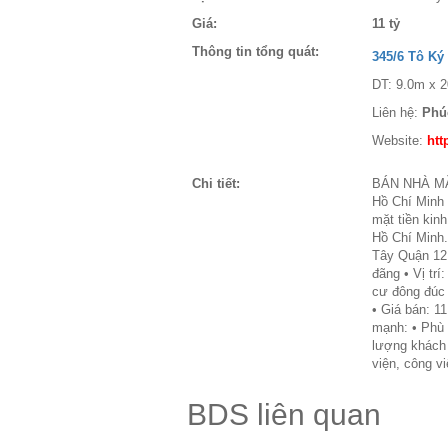
Giá:
11 tỷ
Thông tin tổng quát:
345/6 Tô Ký
DT: 9.0m x 2
Liên hệ:
Phú
Website:
htt
Chi tiết:
BÁN NHÀ MẶT
Hồ Chí Minh
mặt tiền kin
Hồ Chí Minh.
Tây Quận 12 
đãng • Vị tr
cư đông đúc 
• Giá bán: 1
mạnh: • Phù 
lượng khách 
viện, công vi
BDS liên quan