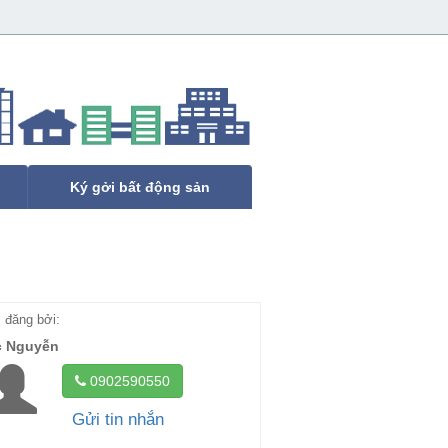
Ký gởi bất động sản
đăng bởi:
c Nguyễn
0902590550
Gửi tin nhắn