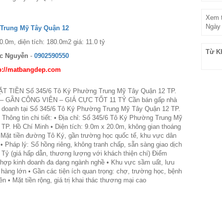
Xem t
Ngày 
 Trung Mỹ Tây Quận 12
0.0m, diện tích: 180.0m2 giá: 11.0 tỷ
Từ K
c Nguyễn
-
0902590550
p://matbangdep.com
 TIỀN Số 345/6 Tô Ký Phường Trung Mỹ Tây Quận 12 TP.
 – GẦN CÔNG VIÊN – GIÁ CỰC TỐT 11 TỶ Cần bán gấp nhà
h doanh tại Số 345/6 Tô Ký Phường Trung Mỹ Tây Quận 12 TP.
 Thông tin chi tiết: • Địa chỉ: Số 345/6 Tô Ký Phường Trung Mỹ
TP. Hồ Chí Minh • Diện tích: 9.0m x 20.0m, không gian thoáng
í: Mặt tiền đường Tô Ký, gần trường học quốc tế, khu vực dân
• Pháp lý: Sổ hồng riêng, không tranh chấp, sẵn sàng giao dịch
1 Tỷ (giá hấp dẫn, thương lượng với khách thiện chí) Điểm
hợp kinh doanh đa dạng ngành nghề • Khu vực sầm uất, lưu
hàng lớn • Gần các tiện ích quan trọng: chợ, trường học, bệnh
ên • Mặt tiền rộng, giá trị khai thác thương mại cao