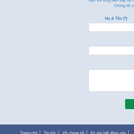
Bạn vui lòng điền đẩy đủ 
Chúng tôi s
Họ & Tên (*)
Trang chủ
Tin tức
Về chúng tôi
Ký gửi bất động sản