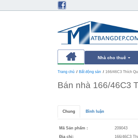
Nhà cho thuê
Trang chủ
Bất động sản
166/46C3 Thích Q
Bán nhà 166/46C3 
Chung
Bình luận
Mã Sản phẩm :
209043
Địa chỉ:
166/46C3 Th