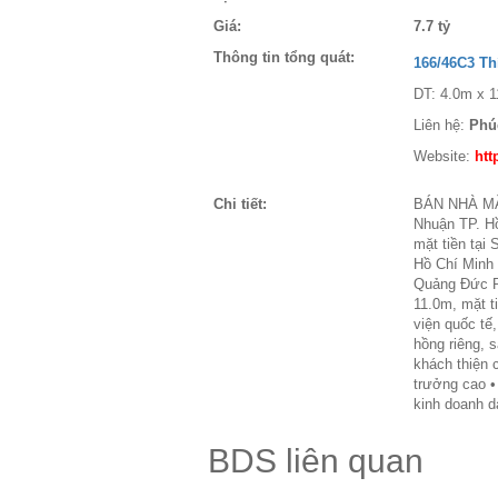
Giá:
7.7 tỷ
Thông tin tổng quát:
166/46C3 T
DT: 4.0m x 11
Liên hệ:
Phú
Website:
htt
Chi tiết:
BÁN NHÀ MẶ
Nhuận TP. H
mặt tiền tạ
Hồ Chí Minh -
Quảng Đức P
11.0m, mặt t
viện quốc tế
hồng riêng, 
khách thiện 
trưởng cao •
kinh doanh dà
BDS liên quan