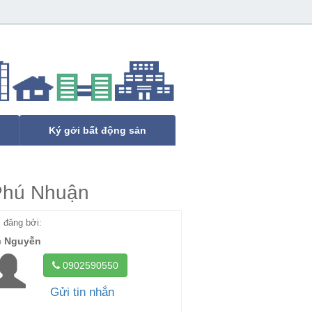
Ký gởi bất động sản
Phú Nhuận
đăng bởi:
c Nguyễn
0902590550
Gửi tin nhắn