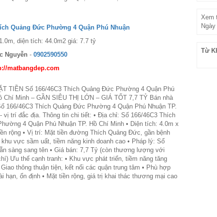
Xem t
Ngày 
hích Quảng Đức Phường 4 Quận Phú Nhuận
.0m, diện tích: 44.0m2 giá: 7.7 tỷ
Từ K
c Nguyễn
-
0902590550
p://matbangdep.com
T TIỀN Số 166/46C3 Thích Quảng Đức Phường 4 Quận Phú
ồ Chí Minh – GẦN SIÊU THỊ LỚN – GIÁ TỐT 7,7 TỶ Bán nhà
i Số 166/46C3 Thích Quảng Đức Phường 4 Quận Phú Nhuận TP.
 vị trí đắc địa. Thông tin chi tiết: • Địa chỉ: Số 166/46C3 Thích
hường 4 Quận Phú Nhuận TP. Hồ Chí Minh • Diện tích: 4.0m x
iền rộng • Vị trí: Mặt tiền đường Thích Quảng Đức, gần bệnh
, khu vực sầm uất, tiềm năng kinh doanh cao • Pháp lý: Sổ
sẵn sàng sang tên • Giá bán: 7,7 Tỷ (còn thương lượng với
chí) Ưu thế cạnh tranh: • Khu vực phát triển, tiềm năng tăng
 Giao thông thuận tiện, kết nối các quận trung tâm • Phù hợp
i hạn, ổn định • Mặt tiền rộng, giá trị khai thác thương mại cao