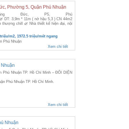
ức, Phường 5, Quận Phú Nhuận
uãng Đức, P5, Phú
: 3,9m * 11m ( nở hậu 5,3 ) CN 44m2
 thượng chill 🌿 Nhà thiết kế hiện đại, nội
 triệu/m2, 1972.5 triệu/mét ngang
ận Phú Nhuận
Xem chi tiết
ú Nhuận
 Phú Nhuận TP. Hồ Chí Minh – ĐỐI DIỆN
uận Phú Nhuận TP. Hồ Chí Minh.
Xem chi tiết
hú Nhuận