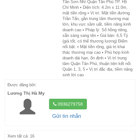
Tân Sơn Nhì Quận Tân Phú TP. Hồ
Chí Minh • Diện tích: 4.2m x 11.0m,
mặt tiền rộng • Vị trí: Mặt tiền đường
Trần Tấn, gần trung tâm thương mại
lớn, khu vực sầm uất, tiềm năng kinh
doanh cao • Pháp lý: Sổ hồng riêng,
sẵn sàng sang tên • Giá bán: 6,5 Tỷ
(giá tốt, có thể thương lượng) Điểm
nổi bật: • Mặt tiền rộng, giá trị khai
thác thương mại cao • Phù hợp kinh
doanh dài hạn, ổn định • Vị trí trung
tâm Quận Tân Phú, thuận tiện kết nối
Quận 1, 3, 5 • Vị trí đắc địa, tiềm năng
sinh lời cao
Được đăng bởi:
Lương Thị Hà My
0936279758
Gửi tin nhắn
Xem tất cả: 16