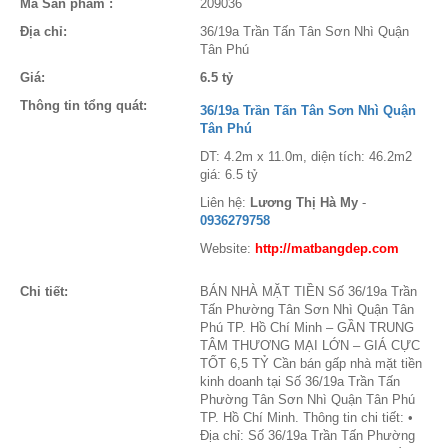
Mã Sản phẩm :
209036
Địa chỉ:
36/19a Trần Tấn Tân Sơn Nhì Quận
Tân Phú
Giá:
6.5 tỷ
Thông tin tổng quát:
36/19a Trần Tấn Tân Sơn Nhì Quận
Tân Phú
DT: 4.2m x 11.0m, diện tích: 46.2m2
giá: 6.5 tỷ
Liên hệ:
Lương Thị Hà My
-
0936279758
Website:
http://matbangdep.com
Chi tiết:
BÁN NHÀ MẶT TIỀN Số 36/19a Trần
Tấn Phường Tân Sơn Nhì Quận Tân
Phú TP. Hồ Chí Minh – GẦN TRUNG
TÂM THƯƠNG MẠI LỚN – GIÁ CỰC
TỐT 6,5 TỶ Cần bán gấp nhà mặt tiền
kinh doanh tại Số 36/19a Trần Tấn
Phường Tân Sơn Nhì Quận Tân Phú
TP. Hồ Chí Minh. Thông tin chi tiết: •
Địa chỉ: Số 36/19a Trần Tấn Phường