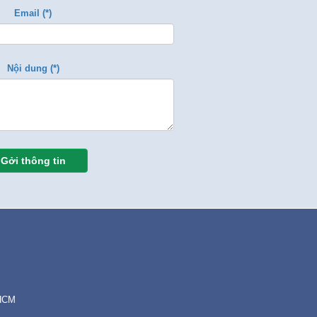
Email (*)
Nội dung (*)
Gởi thông tin
.HCM