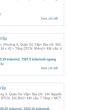
p
Xem chi tiết
 Vấp
h, Phường 6, Quận Gò Vấp+ Địa chỉ: 501-
 16 x 42 + Tổng DTCN: 664m2+ Kết cấu: 4
73.19 triệu/m2, 7187.5 triệu/mét ngang
Vấp
Xem chi tiết
Vấp
ờng 3, Quận Gò Vấp+ Địa chỉ: 144 Nguyễn
g DTCN: 141.8m2+ Kết cấu: 7 Tầng + MCT,
225.67 triệu/m2, 3333.33 triệu/mét