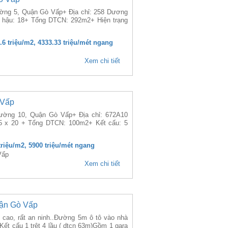
ường 5, Quận Gò Vấp+ Địa chỉ: 258 Dương
 hậu: 18+ Tổng DTCN: 292m2+ Hiện trạng
2.6 triệu/m2, 4333.33 triệu/mét ngang
Xem chi tiết
 Vấp
hường 10, Quận Gò Vấp+ Địa chỉ: 672A10
5 x 20 + Tổng DTCN: 100m2+ Kết cấu: 5
 triệu/m2, 5900 triệu/mét ngang
Vấp
Xem chi tiết
ận Gò Vấp
 cao, rất an ninh..Đường 5m ô tô vào nhà
ết cấu 1 trệt 4 lầu ( dtcn 63m)Gồm 1 gara