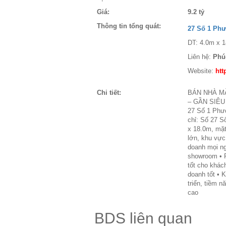
Giá:
9.2 tỷ
Thông tin tổng quát:
27 Số 1 Ph
DT: 4.0m x 1
Liên hệ:
Phú
Website:
htt
Chi tiết:
BÁN NHÀ MẶT
– GẦN SIÊU 
27 Số 1 Phườ
chỉ: Số 27 S
x 18.0m, mặt 
lớn, khu vực
doanh mọi ng
showroom • P
tốt cho khác
doanh tốt • 
triển, tiềm n
cao
BDS liên quan