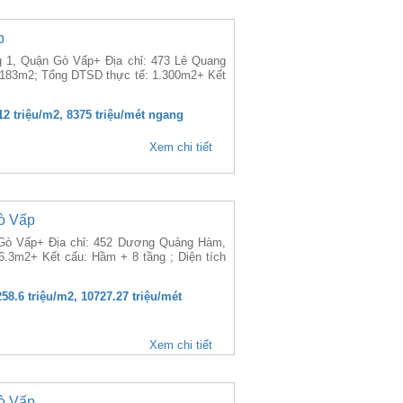
p
g 1, Quận Gò Vấp+ Địa chỉ: 473 Lê Quang
 183m2; Tổng DTSD thực tế: 1.300m2+ Kết
.12 triệu/m2, 8375 triệu/mét ngang
Xem chi tiết
ò Vấp
Gò Vấp+ Địa chỉ: 452 Dương Quảng Hàm,
.3m2+ Kết cấu: Hầm + 8 tầng ; Diện tích
258.6 triệu/m2, 10727.27 triệu/mét
Xem chi tiết
ò Vấp