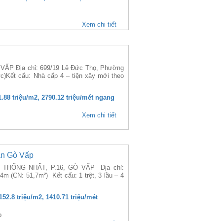
Xem chi tiết
ẤP Địa chỉ: 699/19 Lê Đức Thọ, Phường
)Kết cấu: Nhà cấp 4 – tiện xây mới theo
1.88 triệu/m2, 2790.12 triệu/mét ngang
Xem chi tiết
ận Gò Vấp
THỐNG NHẤT, P.16, GÒ VẤP Địa chỉ:
m (CN: 51,7m²) Kết cấu: 1 trệt, 3 lầu – 4
152.8 triệu/m2, 1410.71 triệu/mét
p