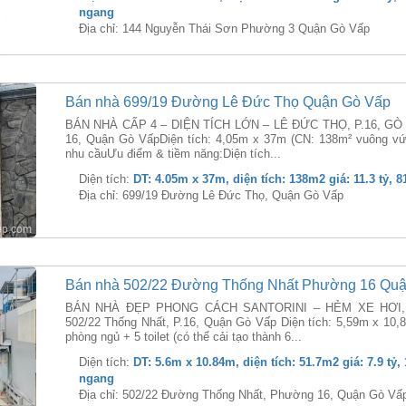
ngang
Địa chỉ: 144 Nguyễn Thái Sơn Phường 3 Quận Gò Vấp
Bán nhà 699/19 Đường Lê Đức Thọ Quận Gò Vấp
BÁN NHÀ CẤP 4 – DIỆN TÍCH LỚN – LÊ ĐỨC THỌ, P.16, GÒ V
16, Quận Gò VấpDiện tích: 4,05m x 37m (CN: 138m² vuông vức
nhu cầuƯu điểm & tiềm năng:Diện tích...
Diện tích:
DT: 4.05m x 37m, diện tích: 138m2 giá: 11.3 tỷ, 8
Địa chỉ: 699/19 Đường Lê Đức Thọ, Quận Gò Vấp
Bán nhà 502/22 Đường Thống Nhất Phường 16 Qu
BÁN NHÀ ĐẸP PHONG CÁCH SANTORINI – HẺM XE HƠI, 
502/22 Thống Nhất, P.16, Quận Gò Vấp Diện tích: 5,59m x 10,84
phòng ngủ + 5 toilet (có thể cải tạo thành 6...
Diện tích:
DT: 5.6m x 10.84m, diện tích: 51.7m2 giá: 7.9 tỷ, 
ngang
Địa chỉ: 502/22 Đường Thống Nhất, Phường 16, Quận Gò Vấ