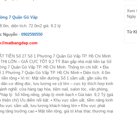
Xem t
Ngày 
ường 7 Quận Gò Vấp
8.0m, diện tích: 72.0m2 giá: 9.2 tỷ
Từ K
c Nguyễn
-
0902590550
p://matbangdep.com
 TIỀN Số 27 Số 1 Phường 7 Quận Gò Vấp TP. Hồ Chí Minh
THỊ LỚN – GIÁ CỰC TỐT 9,2 TỶ Bán gấp nhà mặt tiền tại Số
ng 7 Quận Gò Vấp TP. Hồ Chí Minh. Thông tin chi tiết: • Địa
ố 1 Phường 7 Quận Gò Vấp TP. Hồ Chí Minh • Diện tích: 4.0m
tiền rộng • Vị trí: Mặt tiền đường Số 1 sầm uất, gần siêu thị
 dân cư đông đúc, lưu lượng xe cộ lớn – cực kỳ thích hợp kinh
ành nghề: cửa hàng tạp hóa, tiệm nail, salon tóc, văn phòng,
háp lý: Sổ hồng riêng, pháp lý minh bạch • Giá bán: 9,2 Tỷ (giá
h thiện chí) Ưu điểm nổi bật: • Khu vực sầm uất, tiềm năng kinh
Khu vực sầm uất, lưu lượng khách hàng lớn • Khu vực phát
ăng tăng trưởng cao • Mặt tiền rộng, giá trị khai thác thương mại