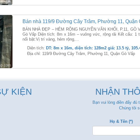
Bán nhà 119/9 Đường Cây Trâm, Phường 11, Quận
BÁN NHÀ ĐẸP – HẺM RỘNG NGUYỄN VĂN KHỐI, P.11, GÒ VẤP 
Gò Vấp Diện tích: 8m x 16m – vuông vức, rộng rãi Kết cấu: 1 tr
nổi bật:Vị trí vàng, hẻm rộng,...
Diện tích:
DT: 8m x 16m, diện tích: 128m2 giá: 13.5 tỷ, 105.
Địa chỉ: 119/9 Đường Cây Trâm, Phường 11, Quận Gò Vấp
SỰ KIỆN
NHẬN THÔ
Bạn vui lòng điền đẩy đủ 
Chúng tôi s
Họ & Tên (*)