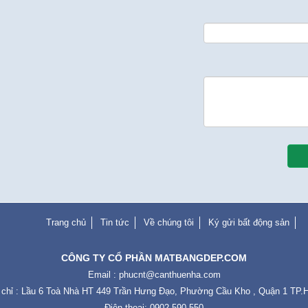
Trang chủ
Tin tức
Về chúng tôi
Ký gửi bất động sản
CÔNG TY CỔ PHẦN MATBANGDEP.COM
Email :
phucnt@canthuenha.com
 chỉ : Lầu 6 Toà Nhà HT 449 Trần Hưng Đạo, Phường Cầu Kho , Quận 1 TP
Điện thoại: 0902.590.550