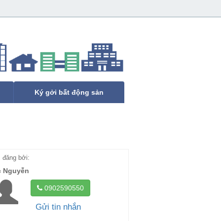
Ký gởi bất động sản
đăng bởi:
c Nguyễn
0902590550
Gửi tin nhắn