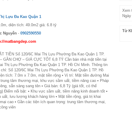
Xem t
Ngày 
Thị Lựu Đa Kao Quận 1
0m, diện tích: 49.0m2 giá: 6.8 tỷ
Từ K
c Nguyễn
-
0902590550
p://matbangdep.com
 TIỀN Số 120/6C Mai Thị Lựu Phường Đa Kao Quận 1 TP.
 – GẦN CHỢ – GIÁ CỰC TỐT 6,8 TỶ Cần bán nhà mặt tiền tại
ai Thị Lựu Phường Đa Kao Quận 1 TP. Hồ Chí Minh. Thông tin
Địa chỉ: Số 120/6C Mai Thị Lựu Phường Đa Kao Quận 1 TP. Hồ
ện tích: 7.0m x 7.0m, mặt tiền rộng • Vị trí: Mặt tiền đường Mai
 trung tâm thương mại, khu vực sầm uất, tiềm năng cao • Pháp
iêng, sẵn sàng sang tên • Giá bán: 6,8 Tỷ (giá tốt, có thể
) Điểm nổi bật: • Khu vực sầm uất, tiềm năng kinh doanh tốt •
uất, lưu lượng khách hàng lớn • Mặt tiền rộng, giá trị khai
mại cao • Gần các tiện ích quan trọng: trung tâm thương mại,
công viên