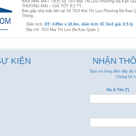
BÁN NHÀ MẶT TIỀN Số 75/3 Mai Thị Lựu Phường Đa Kao Qu
THƯƠNG MẠI – GIÁ TỐT 8,5 TỶ
Bán gấp nhà mặt tiền tại Số 75/3 Mai Thị Lựu Phường Đa Kao Q
Thông...
Diện tích:
DT: 4.85m x 18.0m, diện tích: 87.3m2 giá: 8.5 tỷ
Địa chỉ: 75/3 Mai Thị Lựu Đa Kao Quận 1
SỰ KIỆN
NHẬN THÔ
Bạn vui lòng điền đẩy đủ 
Chúng tôi s
Họ & Tên (*)