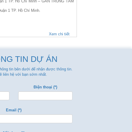
ận 1 TP. Hồ Chí Minh – GẦN TRUNG TÂM
uận 1 TP. Hồ Chí Minh.
Xem chi tiết
NG TIN DỰ ÁN
thông tin bên dưới để nhận được thông tin.
ẽ liên hệ với bạn sớm nhất.
Điện thoại (*)
Email (*)