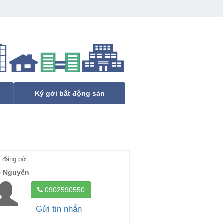
Ký gởi bất động sản
đăng bởi:
c Nguyễn
0902590550
Gửi tin nhắn