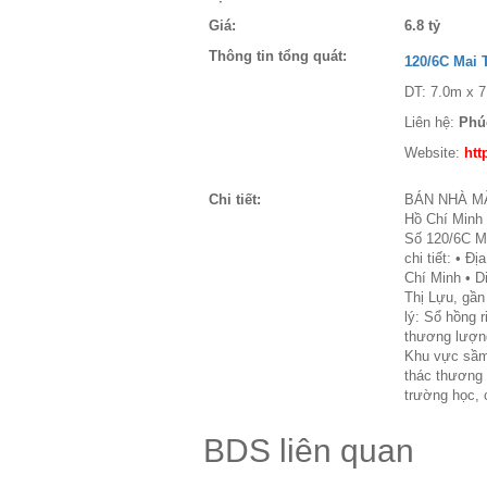
Giá:
6.8 tỷ
Thông tin tổng quát:
120/6C Mai 
DT: 7.0m x 7.
Liên hệ:
Phú
Website:
htt
Chi tiết:
BÁN NHÀ MẶT
Hồ Chí Minh
Số 120/6C M
chi tiết: • 
Chí Minh • Di
Thị Lựu, gần
lý: Sổ hồng r
thương lượng
Khu vực sầm 
thác thương 
trường học, 
BDS liên quan