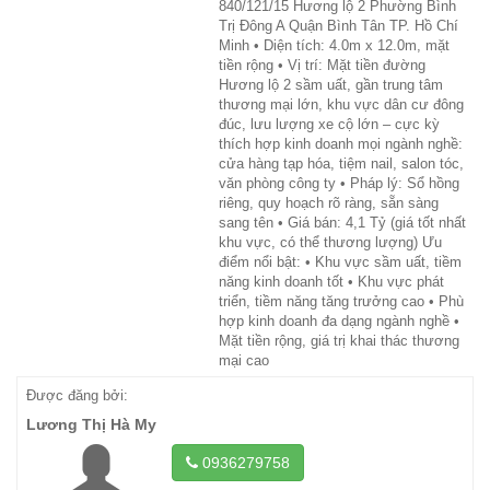
840/121/15 Hương lộ 2 Phường Bình
Trị Đông A Quận Bình Tân TP. Hồ Chí
Minh • Diện tích: 4.0m x 12.0m, mặt
tiền rộng • Vị trí: Mặt tiền đường
Hương lộ 2 sầm uất, gần trung tâm
thương mại lớn, khu vực dân cư đông
đúc, lưu lượng xe cộ lớn – cực kỳ
thích hợp kinh doanh mọi ngành nghề:
cửa hàng tạp hóa, tiệm nail, salon tóc,
văn phòng công ty • Pháp lý: Sổ hồng
riêng, quy hoạch rõ ràng, sẵn sàng
sang tên • Giá bán: 4,1 Tỷ (giá tốt nhất
khu vực, có thể thương lượng) Ưu
điểm nổi bật: • Khu vực sầm uất, tiềm
năng kinh doanh tốt • Khu vực phát
triển, tiềm năng tăng trưởng cao • Phù
hợp kinh doanh đa dạng ngành nghề •
Mặt tiền rộng, giá trị khai thác thương
mại cao
Được đăng bởi:
Lương Thị Hà My
0936279758