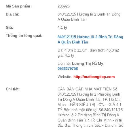
Mã Sản phẩm :
208926
Địa chỉ:
840/121/15 Hương lộ 2 Bình Trị Đông
A Quận Bình Tân
Giá:
4.1 tỷ
Thông tin tổng quát:
840/121/15 Hương lộ 2 Bình Trị Đông
A Quận Bình Tân
DT: 4.0m x 12.0m, diện tích: 48.0m2
giá: 4.1 tỷ
Liên hệ:
Lương Thị Hà My
-
0936279758
Website:
http://matbangdep.com
Chi tiết:
CẦN BÁN GẤP NHÀ MẶT TIỀN Số
840/121/15 Hương lộ 2 Phường Bình
Trị Đông A Quận Bình Tân TP. Hồ Chí
Minh – GẦN SIÊU THỊ LỚN – GIÁ 4,1
TỶ Bán nhà mặt tiền tại Số 840/121/15
Hương lộ 2 Phường Bình Trị Đông A
Quận Bình Tân TP. Hồ Chí Minh - vị trí
đắc địa. Thông tin chi tiết: • Địa chỉ: Số