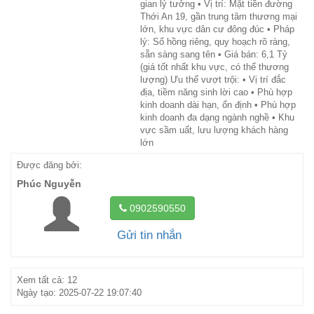
gian lý tưởng • Vị trí: Mặt tiền đường
Thới An 19, gần trung tâm thương mại
lớn, khu vực dân cư đông đúc • Pháp
lý: Sổ hồng riêng, quy hoạch rõ ràng,
sẵn sàng sang tên • Giá bán: 6,1 Tỷ
(giá tốt nhất khu vực, có thể thương
lượng) Ưu thế vượt trội: • Vị trí đắc
địa, tiềm năng sinh lời cao • Phù hợp
kinh doanh dài hạn, ổn định • Phù hợp
kinh doanh đa dạng ngành nghề • Khu
vực sầm uất, lưu lượng khách hàng
lớn
Được đăng bởi:
Phúc Nguyễn
0902590550
Gửi tin nhắn
Xem tất cả: 12
Ngày tạo: 2025-07-22 19:07:40