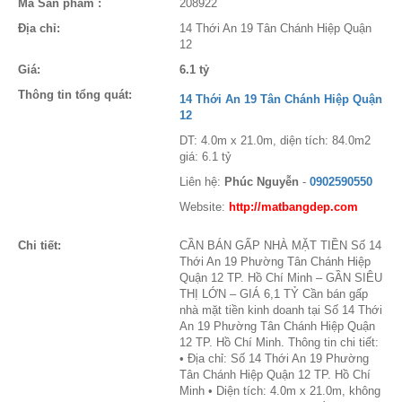
Mã Sản phẩm :
208922
Địa chỉ:
14 Thới An 19 Tân Chánh Hiệp Quận
12
Giá:
6.1 tỷ
Thông tin tổng quát:
14 Thới An 19 Tân Chánh Hiệp Quận
12
DT: 4.0m x 21.0m, diện tích: 84.0m2
giá: 6.1 tỷ
Liên hệ:
Phúc Nguyễn
-
0902590550
Website:
http://matbangdep.com
Chi tiết:
CẦN BÁN GẤP NHÀ MẶT TIỀN Số 14
Thới An 19 Phường Tân Chánh Hiệp
Quận 12 TP. Hồ Chí Minh – GẦN SIÊU
THỊ LỚN – GIÁ 6,1 TỶ Cần bán gấp
nhà mặt tiền kinh doanh tại Số 14 Thới
An 19 Phường Tân Chánh Hiệp Quận
12 TP. Hồ Chí Minh. Thông tin chi tiết:
• Địa chỉ: Số 14 Thới An 19 Phường
Tân Chánh Hiệp Quận 12 TP. Hồ Chí
Minh • Diện tích: 4.0m x 21.0m, không