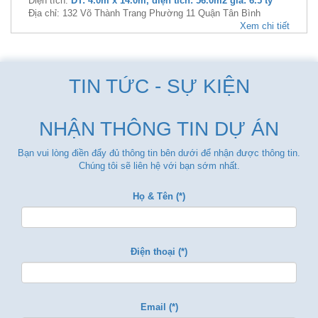
Diện tích:
DT: 4.0m x 14.0m, diện tích: 56.0m2 giá: 6.5 tỷ
Địa chỉ: 132 Võ Thành Trang Phường 11 Quận Tân Bình
Xem chi tiết
TIN TỨC - SỰ KIỆN
NHẬN THÔNG TIN DỰ ÁN
Bạn vui lòng điền đẩy đủ thông tin bên dưới để nhận được thông tin.
Chúng tôi sẽ liên hệ với bạn sớm nhất.
Họ & Tên (*)
Điện thoại (*)
Email (*)