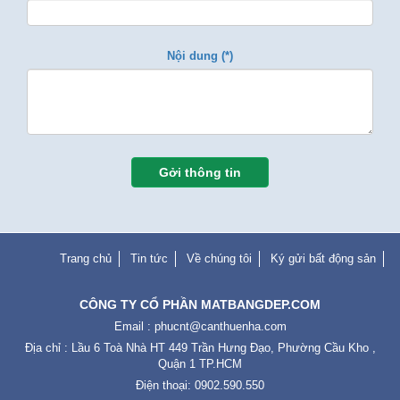
Nội dung (*)
Gởi thông tin
Trang chủ
Tin tức
Về chúng tôi
Ký gửi bất động sản
CÔNG TY CỔ PHẦN MATBANGDEP.COM
Email :
phucnt@canthuenha.com
Địa chỉ : Lầu 6 Toà Nhà HT 449 Trần Hưng Đạo, Phường Cầu Kho ,
Quận 1 TP.HCM
Điện thoại: 0902.590.550