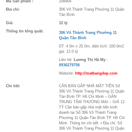
Mã Sản phẩm :
208904
Địa chỉ:
306 Võ Thành Trang Phường 11 Quận
Tân Bình
Giá:
12 tỷ
Thông tin tổng quát:
306 Võ Thành Trang Phường 11
Quận Tân Bình
DT: 4.0m x 25.0m, diện tích: 100.0m2
giá: 12.0 tỷ
Liên hệ:
Lương Thị Hà My
-
0936279758
Website:
http://matbangdep.com
Chi tiết:
CẦN BÁN GẤP NHÀ MẶT TIỀN Số
306 Võ Thành Trang Phường 11 Quận
Tân Bình TP. Hồ Chí Minh – GẦN
TRUNG TÂM THƯƠNG MẠI – GIÁ 12
TỶ Cần bán gấp nhà mặt tiền kinh
doanh tại Số 306 Võ Thành Trang
Phường 11 Quận Tân Bình TP. Hồ Chí
Minh. Thông tin chi tiết: • Địa chỉ: Số
306 Võ Thành Trang Phường 11 Quận