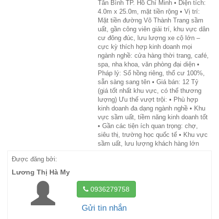
Tân Bình TP. Hồ Chí Minh • Diện tích:
4.0m x 25.0m, mặt tiền rộng • Vị trí:
Mặt tiền đường Võ Thành Trang sầm
uất, gần công viên giải trí, khu vực dân
cư đông đúc, lưu lượng xe cộ lớn –
cực kỳ thích hợp kinh doanh mọi
ngành nghề: cửa hàng thời trang, café,
spa, nha khoa, văn phòng đại diện •
Pháp lý: Sổ hồng riêng, thổ cư 100%,
sẵn sàng sang tên • Giá bán: 12 Tỷ
(giá tốt nhất khu vực, có thể thương
lượng) Ưu thế vượt trội: • Phù hợp
kinh doanh đa dạng ngành nghề • Khu
vực sầm uất, tiềm năng kinh doanh tốt
• Gần các tiện ích quan trọng: chợ,
siêu thị, trường học quốc tế • Khu vực
sầm uất, lưu lượng khách hàng lớn
Được đăng bởi:
Lương Thị Hà My
0936279758
Gửi tin nhắn