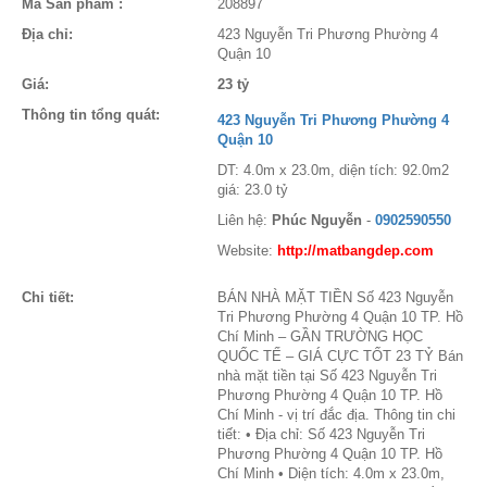
Mã Sản phẩm :
208897
Địa chỉ:
423 Nguyễn Tri Phương Phường 4
Quận 10
Giá:
23 tỷ
Thông tin tổng quát:
423 Nguyễn Tri Phương Phường 4
Quận 10
DT: 4.0m x 23.0m, diện tích: 92.0m2
giá: 23.0 tỷ
Liên hệ:
Phúc Nguyễn
-
0902590550
Website:
http://matbangdep.com
Chi tiết:
BÁN NHÀ MẶT TIỀN Số 423 Nguyễn
Tri Phương Phường 4 Quận 10 TP. Hồ
Chí Minh – GẦN TRƯỜNG HỌC
QUỐC TẾ – GIÁ CỰC TỐT 23 TỶ Bán
nhà mặt tiền tại Số 423 Nguyễn Tri
Phương Phường 4 Quận 10 TP. Hồ
Chí Minh - vị trí đắc địa. Thông tin chi
tiết: • Địa chỉ: Số 423 Nguyễn Tri
Phương Phường 4 Quận 10 TP. Hồ
Chí Minh • Diện tích: 4.0m x 23.0m,