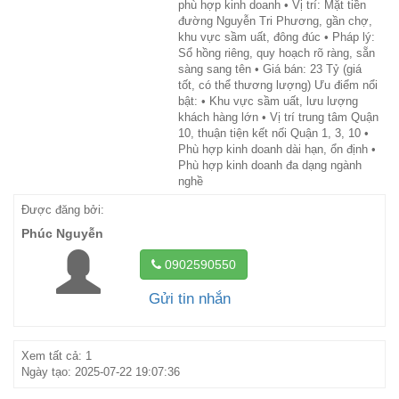
phù hợp kinh doanh • Vị trí: Mặt tiền
đường Nguyễn Tri Phương, gần chợ,
khu vực sầm uất, đông đúc • Pháp lý:
Sổ hồng riêng, quy hoạch rõ ràng, sẵn
sàng sang tên • Giá bán: 23 Tỷ (giá
tốt, có thể thương lượng) Ưu điểm nổi
bật: • Khu vực sầm uất, lưu lượng
khách hàng lớn • Vị trí trung tâm Quận
10, thuận tiện kết nối Quận 1, 3, 10 •
Phù hợp kinh doanh dài hạn, ổn định •
Phù hợp kinh doanh đa dạng ngành
nghề
Được đăng bởi:
Phúc Nguyễn
0902590550
Gửi tin nhắn
Xem tất cả: 1
Ngày tạo: 2025-07-22 19:07:36