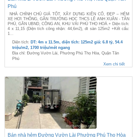
Phú
NHÀ CHÍNH CHỦ GIÁ TỐT, XÂY DỰNG KIÊN CỐ, ĐẸP – HẺM
XE HƠI THÔNG, GẦN TRƯỜNG HỌC THCS LÊ ANH XUÂN - TÂN
PHÚ, GẦN UBND, CÔNG AN, KHU VẢI PHÚ THỌ HOÀ.+ Diện tích:
4 x 11,15 (Diện tích công nhận: 44,6m2), dt sàn 125m2 +Kết cấu:
1...
Diện tích:
DT: 4m x 11.5m, diện tích: 125m2 giá: 6.8 tỷ, 54.4
triệu/m2, 1700 triệu/mét ngang
Địa chỉ: Đường Vườn Lài, Phường Phú Thọ Hòa, Quận Tân
Phú
Xem chi tiết
Bán nhà hẻm Đường Vườn Lài Phường Phú Thọ Hòa