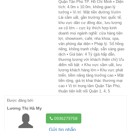
Quận Tân Phú TP. Hồ Chí Minh • Diện
tích: 4.0m x 10.0m, không gian lý
tưởng • Vị trí: Mặt tiền đường Vườn
Lài sầm uất, gần trường học quốc tế,
khu vực dân cư đông đúc, lưu lượng
xe cộ lớn – cực kỳ thích hợp kinh
doanh mọi ngành nghề: cửa hàng tiện
lợi, showroom, café, nha khoa, spa,
văn phòng đại diện • Pháp lý: Sổ hồng
riêng, không tranh chấp, sẵn sàng giao
dịch • Giá bán: 4 Tỷ (giá hấp dẫn,
thương lượng với khách thiện chí) Ưu
điểm nổi bật: • Khu vực sầm uất, lưu
lượng khách hàng lớn • Khu vực phát
triển, tiềm năng tăng trưởng cao • Mặt
tiền rộng, giá trị khai thác thương mại
cao • Vị trí trung tâm Quận Tân Phú,
thuận tiện kết nối Quận 1, 4, 5
Được đăng bởi:
Lương Thị Hà My
0936279758
Gửi tin nhắn