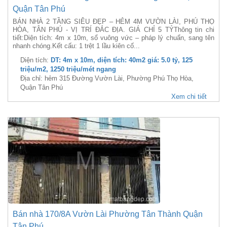
Quận Tân Phú
BÁN NHÀ 2 TẦNG SIÊU ĐẸP – HẺM 4M VƯỜN LÀI, PHÚ THỌ
HÒA, TÂN PHÚ - VỊ TRÍ ĐẮC ĐỊA. GIÁ CHỈ 5 TỶThông tin chi
tiết:Diện tích: 4m x 10m, sổ vuông vức – pháp lý chuẩn, sang tên
nhanh chóng.Kết cấu: 1 trệt 1 lầu kiên cố...
Diện tích:
DT: 4m x 10m, diện tích: 40m2 giá: 5.0 tỷ, 125
triệu/m2, 1250 triệu/mét ngang
Địa chỉ: hẻm 315 Đường Vườn Lài, Phường Phú Thọ Hòa,
Quận Tân Phú
Xem chi tiết
Bán nhà 170/8A Vườn Lài Phường Tân Thành Quận
Tân Phú