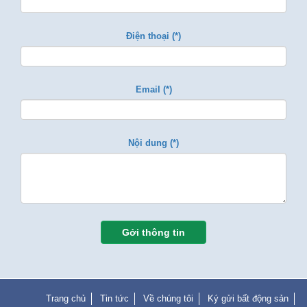
Điện thoại (*)
Email (*)
Nội dung (*)
Gởi thông tin
Trang chủ
Tin tức
Về chúng tôi
Ký gửi bất động sản