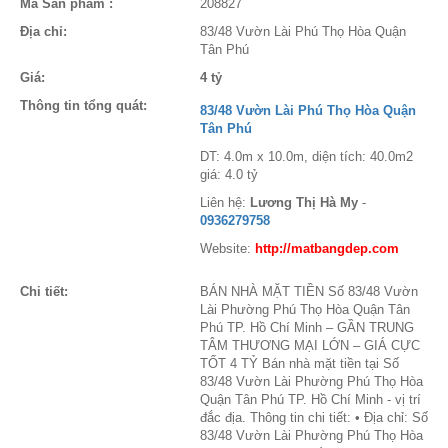
Mã Sản phẩm :
208827
Địa chỉ:
83/48 Vườn Lài Phú Thọ Hòa Quận
Tân Phú
Giá:
4 tỷ
Thông tin tổng quát:
83/48 Vườn Lài Phú Thọ Hòa Quận
Tân Phú
DT: 4.0m x 10.0m, diện tích: 40.0m2
giá: 4.0 tỷ
Liên hệ:
Lương Thị Hà My
-
0936279758
Website:
http://matbangdep.com
Chi tiết:
BÁN NHÀ MẶT TIỀN Số 83/48 Vườn
Lài Phường Phú Thọ Hòa Quận Tân
Phú TP. Hồ Chí Minh – GẦN TRUNG
TÂM THƯƠNG MẠI LỚN – GIÁ CỰC
TỐT 4 TỶ Bán nhà mặt tiền tại Số
83/48 Vườn Lài Phường Phú Thọ Hòa
Quận Tân Phú TP. Hồ Chí Minh - vị trí
đắc địa. Thông tin chi tiết: • Địa chỉ: Số
83/48 Vườn Lài Phường Phú Thọ Hòa