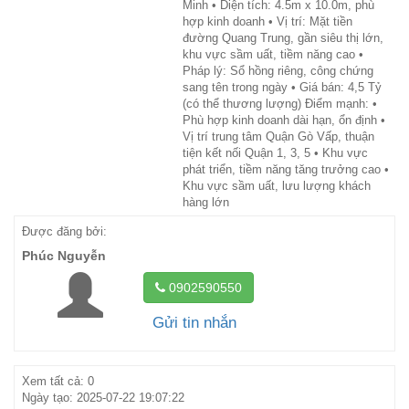
Minh • Diện tích: 4.5m x 10.0m, phù
hợp kinh doanh • Vị trí: Mặt tiền
đường Quang Trung, gần siêu thị lớn,
khu vực sầm uất, tiềm năng cao •
Pháp lý: Sổ hồng riêng, công chứng
sang tên trong ngày • Giá bán: 4,5 Tỷ
(có thể thương lượng) Điểm mạnh: •
Phù hợp kinh doanh dài hạn, ổn định •
Vị trí trung tâm Quận Gò Vấp, thuận
tiện kết nối Quận 1, 3, 5 • Khu vực
phát triển, tiềm năng tăng trưởng cao •
Khu vực sầm uất, lưu lượng khách
hàng lớn
Được đăng bởi:
Phúc Nguyễn
0902590550
Gửi tin nhắn
Xem tất cả: 0
Ngày tạo: 2025-07-22 19:07:22