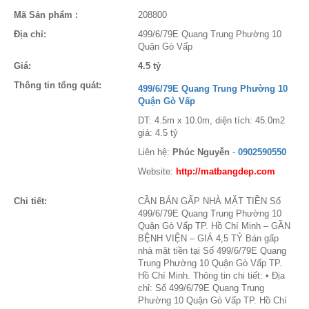
Mã Sản phẩm :
208800
Địa chỉ:
499/6/79E Quang Trung Phường 10
Quận Gò Vấp
Giá:
4.5 tỷ
Thông tin tổng quát:
499/6/79E Quang Trung Phường 10
Quận Gò Vấp
DT: 4.5m x 10.0m, diện tích: 45.0m2
giá: 4.5 tỷ
Liên hệ:
Phúc Nguyễn
-
0902590550
Website:
http://matbangdep.com
Chi tiết:
CẦN BÁN GẤP NHÀ MẶT TIỀN Số
499/6/79E Quang Trung Phường 10
Quận Gò Vấp TP. Hồ Chí Minh – GẦN
BỆNH VIỆN – GIÁ 4,5 TỶ Bán gấp
nhà mặt tiền tại Số 499/6/79E Quang
Trung Phường 10 Quận Gò Vấp TP.
Hồ Chí Minh. Thông tin chi tiết: • Địa
chỉ: Số 499/6/79E Quang Trung
Phường 10 Quận Gò Vấp TP. Hồ Chí