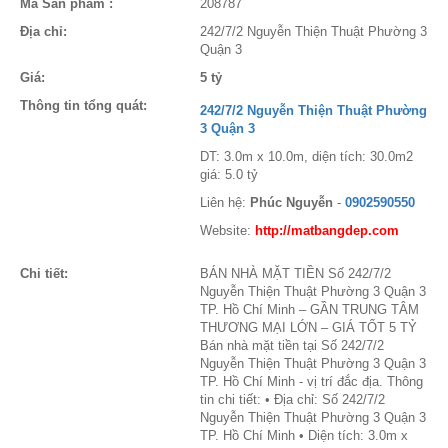
Mã Sản phẩm :
208787
Địa chỉ:
242/7/2 Nguyễn Thiện Thuật Phường 3
Quận 3
Giá:
5 tỷ
Thông tin tổng quát:
242/7/2 Nguyễn Thiện Thuật Phường
3 Quận 3
DT: 3.0m x 10.0m, diện tích: 30.0m2
giá: 5.0 tỷ
Liên hệ:
Phúc Nguyễn
-
0902590550
Website:
http://matbangdep.com
Chi tiết:
BÁN NHÀ MẶT TIỀN Số 242/7/2
Nguyễn Thiện Thuật Phường 3 Quận 3
TP. Hồ Chí Minh – GẦN TRUNG TÂM
THƯƠNG MẠI LỚN – GIÁ TỐT 5 TỶ
Bán nhà mặt tiền tại Số 242/7/2
Nguyễn Thiện Thuật Phường 3 Quận 3
TP. Hồ Chí Minh - vị trí đắc địa. Thông
tin chi tiết: • Địa chỉ: Số 242/7/2
Nguyễn Thiện Thuật Phường 3 Quận 3
TP. Hồ Chí Minh • Diện tích: 3.0m x