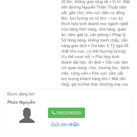
10.0m, không gian rộng rãi • Vị trí: Mặt
tiền đường Nguyễn Thiện Thuật sầm
uất, gần chợ, khu vực dân cư đông
đúc, lưu lượng xe cộ lớn – cực kỳ
thích hợp kinh doanh mọi ngành nghề:
cửa hàng thời trang, nhà hàng, quán
ăn, tiệm giặt là, văn phòng • Pháp lý:
Sổ hồng riêng, không tranh chấp, sẵn
sàng giao dịch • Giá bán: 5 Tỷ (giá tốt
nhất khu vực, có thể thương lượng)
Ưu thế vượt trội: • Phù hợp kinh
doanh dài hạn, ổn định • Gần các tiện
ích quan trọng: chợ, trường học, bệnh
viện, công viên • Khu vực sầm uất,
lưu lượng khách hàng lớn • Mặt tiền
rộng, giá trị khai thác thương mại cao
Được đăng bởi:
Phúc Nguyễn
0902590550
Gửi tin nhắn