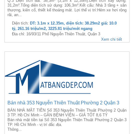
Q.3 Diện tích đất: 38,3m² (3,1m x 12,35m).Diện tích xây dựng:
31,2m².Tổng diện tích sử dụng: 106,3m².Kết cấu: Nhà 3 tầng + sân
thượng, kiên cố, thiết kế thoáng mát. Lợi thế vị trí:Hẻm xe hơi rộng
rãi, an...
Diện tích:
DT: 3.1m x 12.35m, diện tích: 38.29m2 giá: 10.0
tỷ, 261.16 triệu/m2, 3225.81 triệu/mét ngang
Địa chỉ: 16/93/11 Phố Nguyễn Thiện Thuật, Quận 3
Xem chi tiết
Bán nhà 353 Nguyễn Thiện Thuật Phường 2 Quận 3
BÁN NHÀ MẶT TIỀN Số 353 Nguyễn Thiện Thuật Phường 2 Quận
3 TP. Hồ Chí Minh – GẦN BỆNH VIỆN – GIÁ TỐT 8,6 TỶ
Bán nhà mặt tiền tại Số 353 Nguyễn Thiện Thuật Phường 2 Quận 3
TP. Hồ Chí Minh - vị trí đắc địa.
Thông...