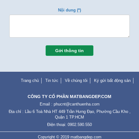
Nội dung (*)
Gởi thông tin
Trang chủ
Tin tức
Về chúng tôi
Ký gửi bất động sản
CÔNG TY CỔ PHẦN MATBANGDEP.COM
Email :
phucnt@canthuenha.com
Địa chỉ : Lầu 6 Toà Nhà HT 449 Trần Hưng Đạo, Phường Cầu Kho ,
Quận 1 TP.HCM
Điện thoại: 0902.590.550
Copyright © 2019
matbangdep.com