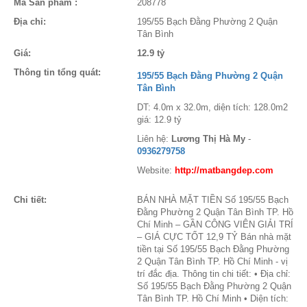
Mã Sản phẩm :
208778
Địa chỉ:
195/55 Bạch Đằng Phường 2 Quận
Tân Bình
Giá:
12.9 tỷ
Thông tin tổng quát:
195/55 Bạch Đằng Phường 2 Quận
Tân Bình
DT: 4.0m x 32.0m, diện tích: 128.0m2
giá: 12.9 tỷ
Liên hệ:
Lương Thị Hà My
-
0936279758
Website:
http://matbangdep.com
Chi tiết:
BÁN NHÀ MẶT TIỀN Số 195/55 Bạch
Đằng Phường 2 Quận Tân Bình TP. Hồ
Chí Minh – GẦN CÔNG VIÊN GIẢI TRÍ
– GIÁ CỰC TỐT 12,9 TỶ Bán nhà mặt
tiền tại Số 195/55 Bạch Đằng Phường
2 Quận Tân Bình TP. Hồ Chí Minh - vị
trí đắc địa. Thông tin chi tiết: • Địa chỉ:
Số 195/55 Bạch Đằng Phường 2 Quận
Tân Bình TP. Hồ Chí Minh • Diện tích: