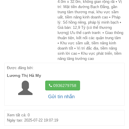
4.0m x 32.0m, không gian rộng rãi • Vị
trí: Mặt tiền đường Bạch Đằng, gần
trung tâm thương mại, khu vực sầm
uất, tiềm năng kinh doanh cao • Pháp
lý: Sổ hồng riêng, pháp lý minh bạch •
Giá bán: 12,9 Tỷ (có thể thương
lượng) Ưu thế cạnh tranh: • Giao thông
thuận tiện, kết nối các quận trung tâm
• Khu vực sầm uất, tiềm năng kinh
doanh tốt • Vị trí đắc địa, tiềm năng
sinh lời cao • Khu vực phát triển, tiềm
năng tăng trưởng cao
Được đăng bởi:
Lương Thị Hà My
0936279758
Gửi tin nhắn
Xem tất cả: 0
Ngày tạo: 2025-07-22 19:07:19