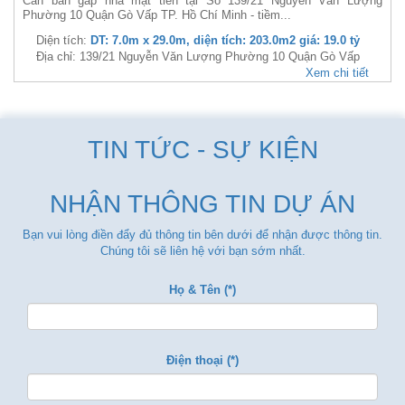
Cần bán gấp nhà mặt tiền tại Số 139/21 Nguyễn Văn Lượng
Phường 10 Quận Gò Vấp TP. Hồ Chí Minh - tiềm...
Diện tích:
DT: 7.0m x 29.0m, diện tích: 203.0m2 giá: 19.0 tỷ
Địa chỉ: 139/21 Nguyễn Văn Lượng Phường 10 Quận Gò Vấp
Xem chi tiết
TIN TỨC - SỰ KIỆN
NHẬN THÔNG TIN DỰ ÁN
Bạn vui lòng điền đẩy đủ thông tin bên dưới để nhận được thông tin.
Chúng tôi sẽ liên hệ với bạn sớm nhất.
Họ & Tên (*)
Điện thoại (*)