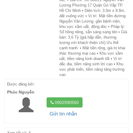
Lượng Phường 17 Quận Gò Vấp TP.
Hồ Chí Minh • Diện tích: 3.0m x 8.8m,
đất vuông vức • Vị trí: Mặt tiền đường
Nguyễn Văn Lượng, gần bệnh viện,
khu vực sầm uất, đông đúc • Pháp lý:
Sổ hồng riêng, sẵn sàng sang tên • Giá
bán: 3,6 Tỷ (giá hấp dẫn, thương
lượng với khách thiện chí) Ưu thế
cạnh tranh: • Mặt tiền rộng, giá trị khai
thác thương mại cao • Khu vực sầm
uất, tiềm năng kinh doanh tốt • Vị trí
đắc địa, tiềm năng sinh lời cao • Khu
vực phát triển, tiềm năng tăng trưởng
cao
Được đăng bởi:
Phúc Nguyễn
0902590550
Gửi tin nhắn
Xem tất cả: 4