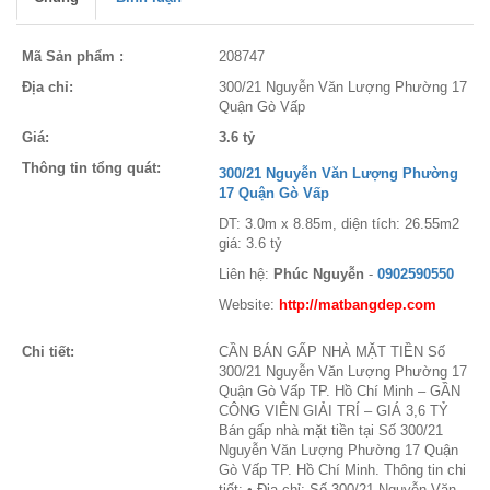
Mã Sản phẩm :
208747
Địa chỉ:
300/21 Nguyễn Văn Lượng Phường 17
Quận Gò Vấp
Giá:
3.6 tỷ
Thông tin tổng quát:
300/21 Nguyễn Văn Lượng Phường
17 Quận Gò Vấp
DT: 3.0m x 8.85m, diện tích: 26.55m2
giá: 3.6 tỷ
Liên hệ:
Phúc Nguyễn
-
0902590550
Website:
http://matbangdep.com
Chi tiết:
CẦN BÁN GẤP NHÀ MẶT TIỀN Số
300/21 Nguyễn Văn Lượng Phường 17
Quận Gò Vấp TP. Hồ Chí Minh – GẦN
CÔNG VIÊN GIẢI TRÍ – GIÁ 3,6 TỶ
Bán gấp nhà mặt tiền tại Số 300/21
Nguyễn Văn Lượng Phường 17 Quận
Gò Vấp TP. Hồ Chí Minh. Thông tin chi
tiết: • Địa chỉ: Số 300/21 Nguyễn Văn