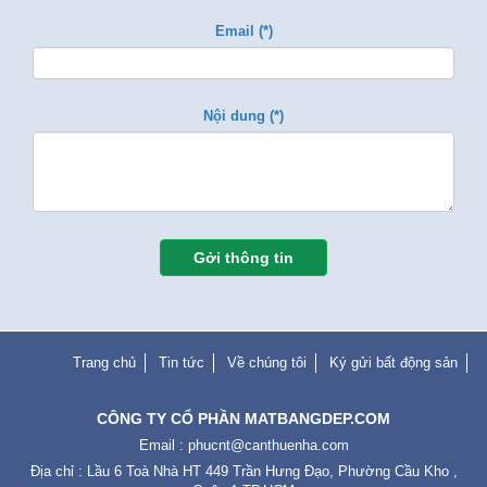
Email (*)
Nội dung (*)
Gởi thông tin
Trang chủ
Tin tức
Về chúng tôi
Ký gửi bất động sản
CÔNG TY CỔ PHẦN MATBANGDEP.COM
Email :
phucnt@canthuenha.com
Địa chỉ : Lầu 6 Toà Nhà HT 449 Trần Hưng Đạo, Phường Cầu Kho ,