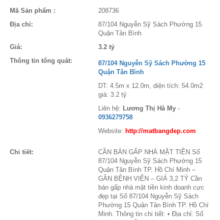
Mã Sản phẩm :
208736
Địa chỉ:
87/104 Nguyễn Sỹ Sách Phường 15
Quận Tân Bình
Giá:
3.2 tỷ
Thông tin tổng quát:
87/104 Nguyễn Sỹ Sách Phường 15
Quận Tân Bình
DT: 4.5m x 12.0m, diện tích: 54.0m2
giá: 3.2 tỷ
Liên hệ:
Lương Thị Hà My
-
0936279758
Website:
http://matbangdep.com
Chi tiết:
CẦN BÁN GẤP NHÀ MẶT TIỀN Số
87/104 Nguyễn Sỹ Sách Phường 15
Quận Tân Bình TP. Hồ Chí Minh –
GẦN BỆNH VIỆN – GIÁ 3,2 TỶ Cần
bán gấp nhà mặt tiền kinh doanh cực
đẹp tại Số 87/104 Nguyễn Sỹ Sách
Phường 15 Quận Tân Bình TP. Hồ Chí
Minh. Thông tin chi tiết: • Địa chỉ: Số