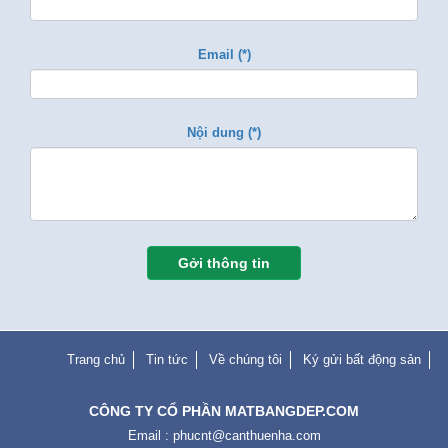
Email (*)
Nội dung (*)
Gởi thông tin
Trang chủ
Tin tức
Về chúng tôi
Ký gửi bất động sản
CÔNG TY CỔ PHẦN MATBANGDEP.COM
Email :
phucnt@canthuenha.com