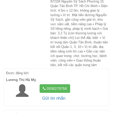
87/104 Nguyễn Sỹ Sách Phường 15
Quận Tân Bình TP. Hồ Chí Minh • Diện
tích: 4.5m x 12.0m, không gian lý
tưởng • Vị trí: Mặt tiền đường Nguyễn
Sỹ Sách, gần công viên giải trí, khu
vực sầm uất, tiềm năng cao • Pháp lý:
Sổ hồng riêng, pháp lý minh bạch • Giá
bán: 3,2 Tỷ (còn thương lượng với
khách thiện chí) Lợi thế đặc biệt: • Vị
trí trung tâm Quận Tân Bình, thuận tiện
kết nối Quận 1, 3, 10 • Vị trí đắc địa,
tiềm năng sinh lời cao • Gần các tiện
ích quan trọng: chợ, trường học, bệnh
viện, công viên • Giao thông thuận
tiện, kết nối các quận trung tâm
Được đăng bởi:
Lương Thị Hà My
0936279758
Gửi tin nhắn