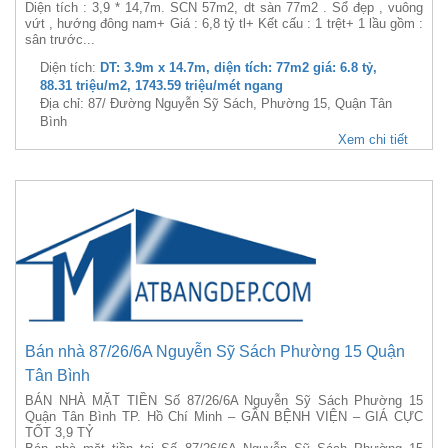
Diện tích : 3,9 * 14,7m. SCN 57m2, dt sàn 77m2 . Sổ đẹp , vuông
vứt , hướng đông nam+ Giá : 6,8 tỷ tl+ Kết cấu : 1 trệt+ 1 lầu gồm :
sân trước...
Diện tích:
DT: 3.9m x 14.7m, diện tích: 77m2 giá: 6.8 tỷ,
88.31 triệu/m2, 1743.59 triệu/mét ngang
Địa chỉ: 87/ Đường Nguyễn Sỹ Sách, Phường 15, Quận Tân
Bình
Xem chi tiết
Bán nhà 87/26/6A Nguyễn Sỹ Sách Phường 15 Quận
Tân Bình
BÁN NHÀ MẶT TIỀN Số 87/26/6A Nguyễn Sỹ Sách Phường 15
Quận Tân Bình TP. Hồ Chí Minh – GẦN BỆNH VIỆN – GIÁ CỰC
TỐT 3,9 TỶ