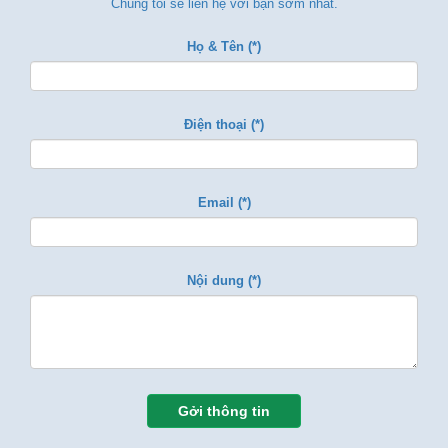
Chúng tôi sẽ liên hệ với bạn sớm nhất.
Họ & Tên (*)
Điện thoại (*)
Email (*)
Nội dung (*)
Gởi thông tin