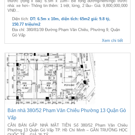
thước (rộng x dài): 6.5m x 10m– Bề rộng đường/hẻm/ngõ trước
nhà: xe hơi– Thông tin thêm: 1 trệt, lửng, 2 lầu– Giá: 9,800,000,000
VNĐ...
Diện tích:
DT: 6.5m x 10m, diện tích: 65m2 giá: 9.8 tỷ,
150.77 triệu/m2
Địa chỉ: 380/81/39 Đường Phạm Văn Chiêu, Phường 9, Quận
Gò Vấp
Xem chi tiết
Bán nhà 380/52 Phạm Văn Chiêu Phường 13 Quận Gò
Vấp
CẦN BÁN GẤP NHÀ MẶT TIỀN Số 380/52 Phạm Văn Chiêu
Phường 13 Quận Gò Vấp TP. Hồ Chí Minh – GẦN TRƯỜNG HỌC
QUỐC TẾ – GIÁ 25 TỶ