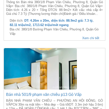
Thông tin Bán nhà 380/1/8 Phạm Văn Chiêu, Phường 8, Quận Gò
Vấp+ Địa chỉ: 380/1/8 Phạm Văn Chiêu, Phường 8, Quận Gò Vấp+
Diện tích: 4.26 x 20 + Tổng DTCN: 88.9m2+ Kết cấu: nhà cấp 4+
Giá chủ 7.3 Tỷ (Thương lượng thiện chí)Đánh giá / Điều khoản...
Diện tích:
DT: 4.26m x 20m, diện tích: 88.9m2 giá: 7.3 tỷ,
82.11 triệu/m2, 1713.62 triệu/mét ngang
Địa chỉ: 380/1/8 Đường Phạm Văn Chiêu, Phường 8, Quận Gò
Vấp
Xem chi tiết
Bán nhà 501/9 phạm văn chiêu p13 Gò Vấp
BÁN NHÀ PHẠM VĂN CHIÊU – PHƯỜNG AN HỘI ĐÔNG, GÒ
VẤPChỉ 30m ra mặt tiền – Nhà đẹp – Giá tốtDT: 3.3m (nở hậu 3.6m)
x 12m – ĐÃ HOÀN CÔNGKết cấu: 1 trệt 1 lầu BTCT3PN – 3WC –