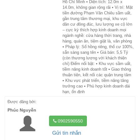
Hồ Chí Minh • Diện tích: 12.0m x
14.0m, không gian rộng rãi • Vị trí: Mặt
tiền đường Phạm Văn Chiêu sầm uất,
gần trung tâm thương mại, khu vực
dân cư đông đúc, lưu lượng xe cộ lớn
– cực kỳ thích hợp kinh doanh mọi
ngành nghề: cửa hàng thời trang, nhà
hàng, quán ăn, tiệm giặt là, văn phòng
• Pháp lý: Sổ hồng riêng, thổ cư 100%,
sẵn sàng sang tên • Giá bán: 5,5 Tỷ
(còn thương lượng với khách thiện
chí) Điểm nổi bật: • Khu vực sầm uất,
tiềm năng kinh doanh tốt • Giao thông
thuận tiện, kết nối các quận trung tâm
• Khu vực phát triển, tiềm năng tăng
trưởng cao • Phù hợp kinh doanh dài
hạn, ổn định
Được đăng bởi:
Phúc Nguyễn
0902590550
Gửi tin nhắn