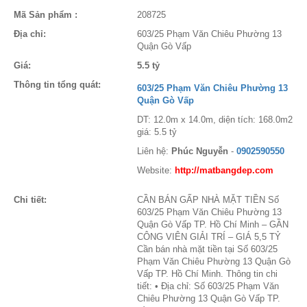
Mã Sản phẩm :
208725
Địa chỉ:
603/25 Phạm Văn Chiêu Phường 13
Quận Gò Vấp
Giá:
5.5 tỷ
Thông tin tổng quát:
603/25 Phạm Văn Chiêu Phường 13
Quận Gò Vấp
DT: 12.0m x 14.0m, diện tích: 168.0m2
giá: 5.5 tỷ
Liên hệ:
Phúc Nguyễn
-
0902590550
Website:
http://matbangdep.com
Chi tiết:
CẦN BÁN GẤP NHÀ MẶT TIỀN Số
603/25 Phạm Văn Chiêu Phường 13
Quận Gò Vấp TP. Hồ Chí Minh – GẦN
CÔNG VIÊN GIẢI TRÍ – GIÁ 5,5 TỶ
Cần bán nhà mặt tiền tại Số 603/25
Phạm Văn Chiêu Phường 13 Quận Gò
Vấp TP. Hồ Chí Minh. Thông tin chi
tiết: • Địa chỉ: Số 603/25 Phạm Văn
Chiêu Phường 13 Quận Gò Vấp TP.