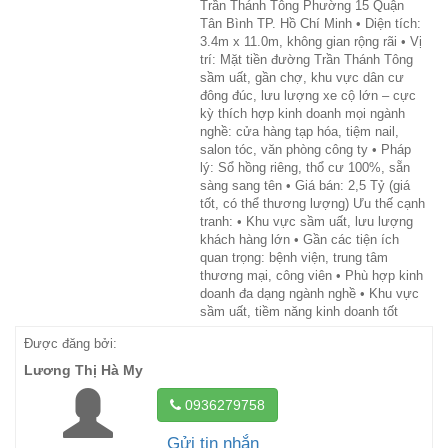
Trần Thánh Tông Phường 15 Quận
Tân Bình TP. Hồ Chí Minh • Diện tích:
3.4m x 11.0m, không gian rộng rãi • Vị
trí: Mặt tiền đường Trần Thánh Tông
sầm uất, gần chợ, khu vực dân cư
đông đúc, lưu lượng xe cộ lớn – cực
kỳ thích hợp kinh doanh mọi ngành
nghề: cửa hàng tạp hóa, tiệm nail,
salon tóc, văn phòng công ty • Pháp
lý: Sổ hồng riêng, thổ cư 100%, sẵn
sàng sang tên • Giá bán: 2,5 Tỷ (giá
tốt, có thể thương lượng) Ưu thế cạnh
tranh: • Khu vực sầm uất, lưu lượng
khách hàng lớn • Gần các tiện ích
quan trọng: bệnh viện, trung tâm
thương mại, công viên • Phù hợp kinh
doanh đa dạng ngành nghề • Khu vực
sầm uất, tiềm năng kinh doanh tốt
Được đăng bởi:
Lương Thị Hà My
0936279758
Gửi tin nhắn