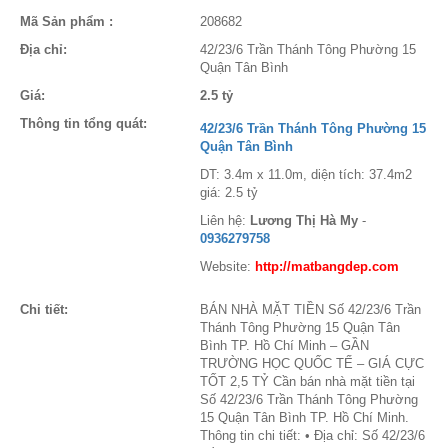
Mã Sản phẩm :
208682
Địa chỉ:
42/23/6 Trần Thánh Tông Phường 15
Quận Tân Bình
Giá:
2.5 tỷ
Thông tin tổng quát:
42/23/6 Trần Thánh Tông Phường 15
Quận Tân Bình
DT: 3.4m x 11.0m, diện tích: 37.4m2
giá: 2.5 tỷ
Liên hệ:
Lương Thị Hà My
-
0936279758
Website:
http://matbangdep.com
Chi tiết:
BÁN NHÀ MẶT TIỀN Số 42/23/6 Trần
Thánh Tông Phường 15 Quận Tân
Bình TP. Hồ Chí Minh – GẦN
TRƯỜNG HỌC QUỐC TẾ – GIÁ CỰC
TỐT 2,5 TỶ Cần bán nhà mặt tiền tại
Số 42/23/6 Trần Thánh Tông Phường
15 Quận Tân Bình TP. Hồ Chí Minh.
Thông tin chi tiết: • Địa chỉ: Số 42/23/6