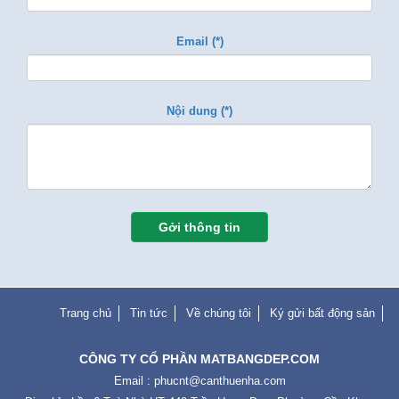
Email (*)
Nội dung (*)
Gởi thông tin
Trang chủ
Tin tức
Về chúng tôi
Ký gửi bất động sản
CÔNG TY CỔ PHẦN MATBANGDEP.COM
Email :
phucnt@canthuenha.com