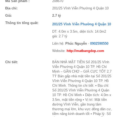
Mã Sản phẩm :
208670
Địa chỉ:
201/25 Vĩnh Viễn Phường 4 Quận 10
Giá:
2.7 tỷ
Thông tin tổng quát:
201/25 Vĩnh Viễn Phường 4 Quận 10
DT: 4.0m x 3.5m, diện tích: 14.0m2
giá: 2.7 tỷ
Liên hệ:
Phúc Nguyễn
-
0902590550
Website:
http://matbangdep.com
Chi tiết:
BÁN NHÀ MẶT TIỀN Số 201/25 Vĩnh
Viễn Phường 4 Quận 10 TP. Hồ Chí
Minh – GẦN CHỢ – GIÁ CỰC TỐT 2,7
TỶ Bán gấp nhà mặt tiền tại Số 201/25
Vĩnh Viễn Phường 4 Quận 10 TP. Hồ
Chí Minh. Thông tin chi tiết: • Địa chỉ:
Số 201/25 Vĩnh Viễn Phường 4 Quận
10 TP. Hồ Chí Minh • Diện tích: 4.0m x
3.5m, mặt tiền rộng • Vị trí: Mặt tiền
đường Vĩnh Viễn, gần trung tâm
thương mại lớn, khu vực đông dân cư,
tiềm năng kinh doanh tốt • Pháp lý: Sổ