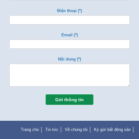
Điện thoại (*)
Email (*)
Nội dung (*)
Gởi thông tin
Trang chủ
Tin tức
Về chúng tôi
Ký gửi bất động sản