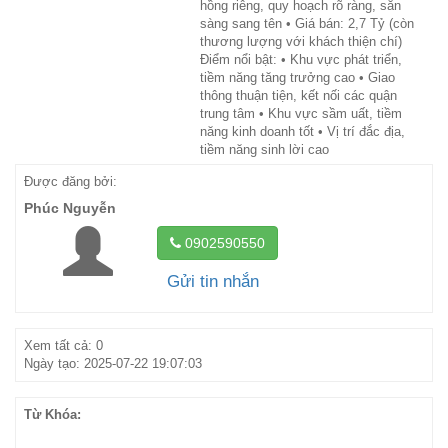
hồng riêng, quy hoạch rõ ràng, sẵn
sàng sang tên • Giá bán: 2,7 Tỷ (còn
thương lượng với khách thiện chí)
Điểm nổi bật: • Khu vực phát triển,
tiềm năng tăng trưởng cao • Giao
thông thuận tiện, kết nối các quận
trung tâm • Khu vực sầm uất, tiềm
năng kinh doanh tốt • Vị trí đắc địa,
tiềm năng sinh lời cao
Được đăng bởi:
Phúc Nguyễn
0902590550
Gửi tin nhắn
Xem tất cả: 0
Ngày tạo: 2025-07-22 19:07:03
Từ Khóa: