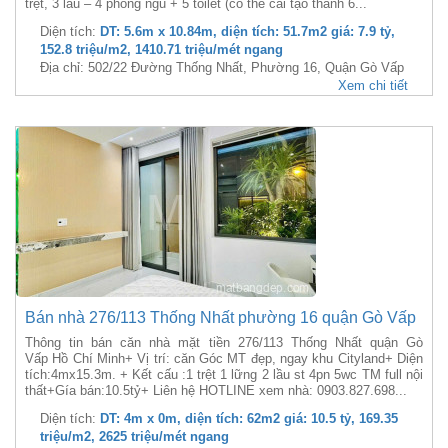
trệt, 3 lầu – 4 phòng ngủ + 5 toilet (có thể cải tạo thành 6...
Diện tích:
DT: 5.6m x 10.84m, diện tích: 51.7m2 giá: 7.9 tỷ,
152.8 triệu/m2, 1410.71 triệu/mét ngang
Địa chỉ: 502/22 Đường Thống Nhất, Phường 16, Quận Gò Vấp
Xem chi tiết
Bán nhà 276/113 Thống Nhất phường 16 quận Gò Vấp
Thông tin bán căn nhà mặt tiền 276/113 Thống Nhất quận Gò
Vấp Hồ Chí Minh+ Vị trí: căn Góc MT đẹp, ngay khu Cityland+ Diện
tích:4mx15.3m. + Kết cấu :1 trệt 1 lững 2 lầu st 4pn 5wc TM full nội
thất+Gía bán:10.5tỷ+ Liên hệ HOTLINE xem nhà: 0903.827.698...
Diện tích:
DT: 4m x 0m, diện tích: 62m2 giá: 10.5 tỷ, 169.35
triệu/m2, 2625 triệu/mét ngang