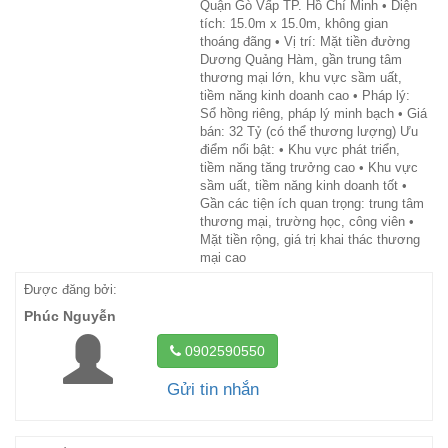
Quận Gò Vấp TP. Hồ Chí Minh • Diện
tích: 15.0m x 15.0m, không gian
thoáng đãng • Vị trí: Mặt tiền đường
Dương Quảng Hàm, gần trung tâm
thương mại lớn, khu vực sầm uất,
tiềm năng kinh doanh cao • Pháp lý:
Sổ hồng riêng, pháp lý minh bạch • Giá
bán: 32 Tỷ (có thể thương lượng) Ưu
điểm nổi bật: • Khu vực phát triển,
tiềm năng tăng trưởng cao • Khu vực
sầm uất, tiềm năng kinh doanh tốt •
Gần các tiện ích quan trọng: trung tâm
thương mại, trường học, công viên •
Mặt tiền rộng, giá trị khai thác thương
mại cao
Được đăng bởi:
Phúc Nguyễn
0902590550
Gửi tin nhắn