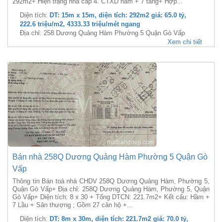
292m2+ Hiện trạng nhà cấp 4. CTXD hầm + 7 tầng+ Hợp...
Diện tích:
DT: 15m x 15m, diện tích: 292m2 giá: 65.0 tỷ,
222.6 triệu/m2, 4333.33 triệu/mét ngang
Địa chỉ: 258 Dương Quảng Hàm Phường 5 Quận Gò Vấp
Xem chi tiết
Bán nhà 258Q Dương Quảng Hàm Phường 5 Quận Gò
Vấp
Thông tin Bán toà nhà CHDV 258Q Dương Quảng Hàm, Phường 5,
Quận Gò Vấp+ Địa chỉ: 258Q Dương Quảng Hàm, Phường 5, Quận
Gò Vấp+ Diện tích: 8 x 30 + Tổng DTCN: 221.7m2+ Kết cấu: Hầm +
7 Lầu + Sân thượng ; Gồm 27 căn hộ +...
Diện tích:
DT: 8m x 30m, diện tích: 221.7m2 giá: 70.0 tỷ,