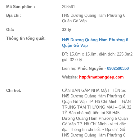
Mã Sản phẩm :
208561
Địa chỉ:
H45 Dương Quảng Hàm Phường 6
Quận Gò Vấp
Giá:
32 tỷ
Thông tin tổng quát:
H45 Dương Quảng Hàm Phường 6
Quận Gò Vấp
DT: 15.0m x 15.0m, diện tích: 225.0m2
giá: 32.0 tỷ
Liên hệ:
Phúc Nguyễn
-
0902590550
Website:
http://matbangdep.com
Chi tiết:
CẦN BÁN GẤP NHÀ MẶT TIỀN Số
H45 Dương Quảng Hàm Phường 6
Quận Gò Vấp TP. Hồ Chí Minh – GẦN
TRUNG TÂM THƯƠNG MẠI – GIÁ 32
TỶ Bán nhà mặt tiền tại Số H45
Dương Quảng Hàm Phường 6 Quận
Gò Vấp TP. Hồ Chí Minh - vị trí đắc
địa. Thông tin chi tiết: • Địa chỉ: Số
H45 Dương Quảng Hàm Phường 6