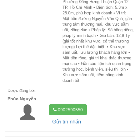
Phường Đông Hưng Thuận Quận 12
TP. Hồ Chí Minh • Diện tích: 5.3m x
28.0m, phù hợp kinh doanh • Vị trí:
Mặt tiền đường Nguyễn Văn Quá, gần
trung tâm thương mại, khu vực sầm
uất, đông đúc • Pháp lý: Sổ hồng riêng,
pháp lý minh bạch • Giá bán: 12,9 Tỷ
(giá tốt nhất khu vực, có thể thương
lượng) Lợi thế đặc biệt: • Khu vực
sầm uất, lưu lượng khách hàng lớn •
Mặt tiền rộng, giá trị khai thác thương
mại cao • Gần các tiện ích quan trọng:
trường học, bệnh viện, siêu thị lớn •
Khu vực sầm uất, tiềm năng kinh
doanh tốt
Được đăng bởi:
Phúc Nguyễn
0902590550
Gửi tin nhắn