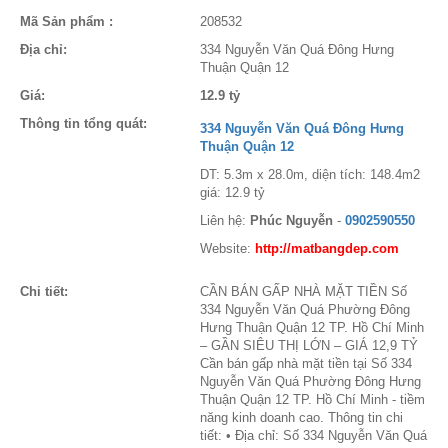
Mã Sản phẩm :
208532
Địa chỉ:
334 Nguyễn Văn Quá Đông Hưng
Thuận Quận 12
Giá:
12.9 tỷ
Thông tin tổng quát:
334 Nguyễn Văn Quá Đông Hưng
Thuận Quận 12
DT: 5.3m x 28.0m, diện tích: 148.4m2
giá: 12.9 tỷ
Liên hệ:
Phúc Nguyễn
-
0902590550
Website:
http://matbangdep.com
Chi tiết:
CẦN BÁN GẤP NHÀ MẶT TIỀN Số
334 Nguyễn Văn Quá Phường Đông
Hưng Thuận Quận 12 TP. Hồ Chí Minh
– GẦN SIÊU THỊ LỚN – GIÁ 12,9 TỶ
Cần bán gấp nhà mặt tiền tại Số 334
Nguyễn Văn Quá Phường Đông Hưng
Thuận Quận 12 TP. Hồ Chí Minh - tiềm
năng kinh doanh cao. Thông tin chi
tiết: • Địa chỉ: Số 334 Nguyễn Văn Quá