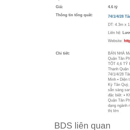
Giá:
4.6 tỷ
Thông tin tổng quát:
74/1/4/28 T
DT: 4.3m x 1
Liên hệ:
Lươ
Website:
htt
Chi tiết:
BÁN NHÀ MẶT
Quận Tân P
TỐT 4,6 TỶ 
Thạnh Quận T
74/1/4/28 T
Minh • Diện 
Kỳ Tân Quý, 
sẵn sàng san
đặc biệt: • K
Quận Tân Phú
dạng ngành n
thị lớn
BDS liên quan