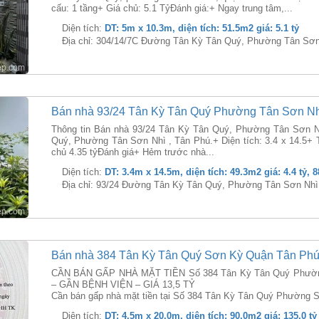
cấu: 1 tầng+ Giá chủ: 5.1 TỷĐánh giá:+ Ngay trung tâm,...
Diện tích:
DT: 5m x 10.3m, diện tích: 51.5m2 giá: 5.1 tỷ
Địa chỉ: 304/14/7C Đường Tân Kỳ Tân Quý, Phường Tân Sơn
Bán nhà 93/24 Tân Kỳ Tân Quý Phường Tân Sơn N
Thông tin Bán nhà 93/24 Tân Kỳ Tân Quý, Phường Tân Sơn Nh
Quý, Phường Tân Sơn Nhì , Tân Phú.+ Diện tích: 3.4 x 14.5+
chủ 4.35 tỷĐánh giá+ Hẻm trước nhà...
Diện tích:
DT: 3.4m x 14.5m, diện tích: 49.3m2 giá: 4.4 tỷ, 
Địa chỉ: 93/24 Đường Tân Kỳ Tân Quý, Phường Tân Sơn Nhì
Bán nhà 384 Tân Kỳ Tân Quý Sơn Kỳ Quận Tân Ph
CẦN BÁN GẤP NHÀ MẶT TIỀN Số 384 Tân Kỳ Tân Quý Phường
– GẦN BỆNH VIỆN – GIÁ 13,5 TỶ
Cần bán gấp nhà mặt tiền tại Số 384 Tân Kỳ Tân Quý Phường 
Diện tích:
DT: 4.5m x 20.0m, diện tích: 90.0m2 giá: 135.0 tỷ