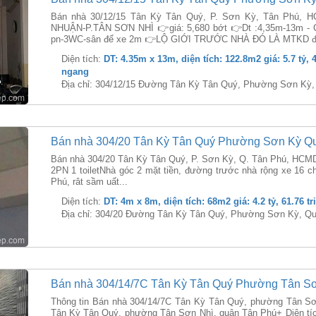
Bán nhà 30/12/15 Tân Kỳ Tân Quý, P. Sơn Kỳ, Tân Ph
NHUẬN-P.TÂN SƠN NHÌ 👉giá: 5,680 bớt 👉Dt :4,35m-13m - C
pn-3WC-sân để xe 2m 👉LỘ GIỚI TRƯỚC NHÀ ĐÓ LÀ MTKD đ
Diện tích:
DT: 4.35m x 13m, diện tích: 122.8m2 giá: 5.7 tỷ, 
ngang
Địa chỉ: 304/12/15 Đường Tân Kỳ Tân Quý, Phường Sơn Kỳ
Bán nhà 304/20 Tân Kỳ Tân Quý Phường Sơn Kỳ Q
Bán nhà 304/20 Tân Kỳ Tân Quý, P. Sơn Kỳ, Q. Tân Phú, HCMDT: 
2PN 1 toiletNhà góc 2 mặt tiền, đường trước nhà rộng xe 16 c
Phú, rât sầm uất...
Diện tích:
DT: 4m x 8m, diện tích: 68m2 giá: 4.2 tỷ, 61.76 t
Địa chỉ: 304/20 Đường Tân Kỳ Tân Quý, Phường Sơn Kỳ, Q
Bán nhà 304/14/7C Tân Kỳ Tân Quý Phường Tân S
Thông tin Bán nhà 304/14/7C Tân Kỳ Tân Quý, phường Tân Sơ
Tân Kỳ Tân Quý, phường Tân Sơn Nhì, quận Tân Phú+ Diện t