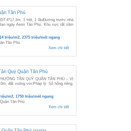
uận Tân Phú
T:4*17.2m. 1 trệt, 1 lầuĐường trước nhà
Bao ngay Aeon Tân Phú. Khu vực rất sầm
.14 triệu/m2, 2375 triệu/mét ngang
uận Tân Phú
Xem chi tiết
Tân Quý Quận Tân Phú
PHƯỜNG TÂN QUÝ QUẬN TÂN PHÚ – VỊ
8.0m, đất vuông vứcPháp lý: Sổ hồng riêng,
triệu/m2, 1750 triệu/mét ngang
 Quận Tân Phú
Xem chi tiết
ỳ Quận Tân Phú ngang