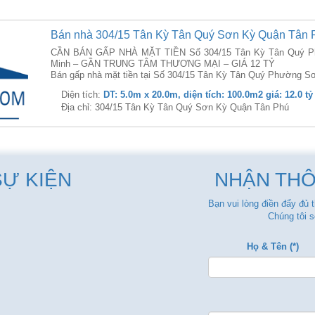
Bán nhà 304/15 Tân Kỳ Tân Quý Sơn Kỳ Quận Tân 
CẦN BÁN GẤP NHÀ MẶT TIỀN Số 304/15 Tân Kỳ Tân Quý Ph
Minh – GẦN TRUNG TÂM THƯƠNG MẠI – GIÁ 12 TỶ
Bán gấp nhà mặt tiền tại Số 304/15 Tân Kỳ Tân Quý Phường S
Diện tích:
DT: 5.0m x 20.0m, diện tích: 100.0m2 giá: 12.0 tỷ
Địa chỉ: 304/15 Tân Kỳ Tân Quý Sơn Kỳ Quận Tân Phú
SỰ KIỆN
NHẬN THÔ
Bạn vui lòng điền đẩy đủ 
Chúng tôi s
Họ & Tên (*)