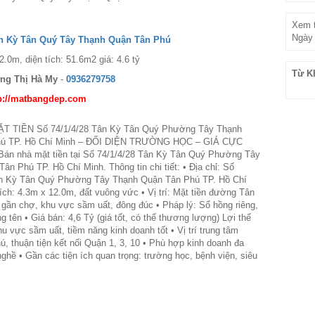
Xem t
Ngày 
ân Kỳ Tân Quý Tây Thạnh Quận Tân Phú
2.0m, diện tích: 51.6m2 giá: 4.6 tỷ
Từ K
ng Thị Hà My
-
0936279758
p://matbangdep.com
 TIỀN Số 74/1/4/28 Tân Kỳ Tân Quý Phường Tây Thạnh
hú TP. Hồ Chí Minh – ĐỐI DIỆN TRƯỜNG HỌC – GIÁ CỰC
Bán nhà mặt tiền tại Số 74/1/4/28 Tân Kỳ Tân Quý Phường Tây
ân Phú TP. Hồ Chí Minh. Thông tin chi tiết: • Địa chỉ: Số
ân Kỳ Tân Quý Phường Tây Thạnh Quận Tân Phú TP. Hồ Chí
tích: 4.3m x 12.0m, đất vuông vức • Vị trí: Mặt tiền đường Tân
gần chợ, khu vực sầm uất, đông đúc • Pháp lý: Sổ hồng riêng,
g tên • Giá bán: 4,6 Tỷ (giá tốt, có thể thương lượng) Lợi thế
hu vực sầm uất, tiềm năng kinh doanh tốt • Vị trí trung tâm
, thuận tiện kết nối Quận 1, 3, 10 • Phù hợp kinh doanh đa
ghề • Gần các tiện ích quan trọng: trường học, bệnh viện, siêu