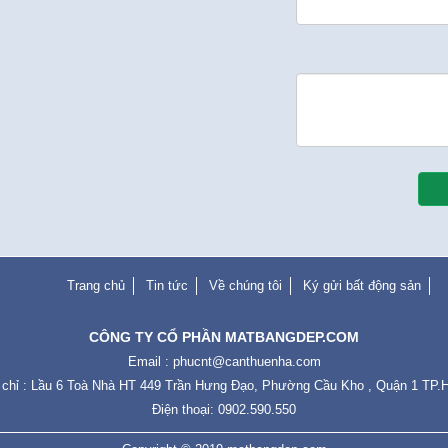
Trang chủ
Tin tức
Về chúng tôi
Ký gửi bất động sản
CÔNG TY CỔ PHẦN MATBANGDEP.COM
Email :
phucnt@canthuenha.com
 chỉ : Lầu 6 Toà Nhà HT 449 Trần Hưng Đạo, Phường Cầu Kho , Quận 1 TP
Điện thoại: 0902.590.550