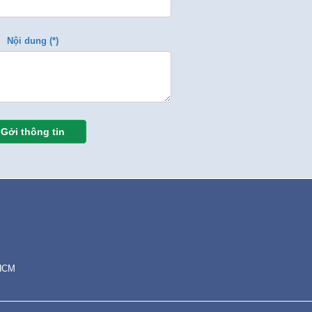
Nội dung (*)
Gởi thông tin
.HCM