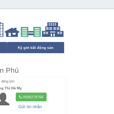
Ký gởi bất động sản
ân Phú
đăng bởi:
g Thị Hà My
0936279758
Gửi tin nhắn