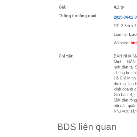
Giá:
4.2 tỷ
Thông tin tổng quát:
2025-04-02 
DT: 3.5m x 1
Liên hệ:
Lươ
Website:
htt
Chi tiết:
BÁN NHÀ MẶT
Minh – GẦN
mặt tiền tại
Thông tin ch
Hồ Chí Minh •
đường Tân Hả
kinh doanh c
Giá bán: 4,2
Mặt tiền rộng
nối các quận
Khu vực sầm 
BDS liên quan