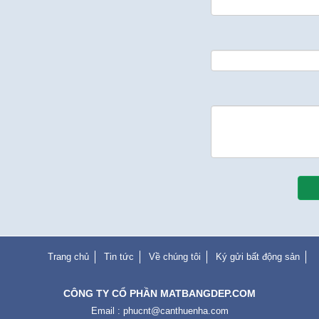
Trang chủ
Tin tức
Về chúng tôi
Ký gửi bất động sản
CÔNG TY CỔ PHẦN MATBANGDEP.COM
Email :
phucnt@canthuenha.com