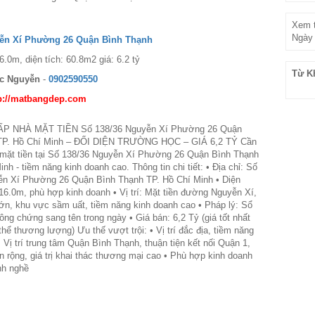
Xem t
Ngày 
yễn Xí Phường 26 Quận Bình Thạnh
6.0m, diện tích: 60.8m2 giá: 6.2 tỷ
Từ K
c Nguyễn
-
0902590550
p://matbangdep.com
P NHÀ MẶT TIỀN Số 138/36 Nguyễn Xí Phường 26 Quận
TP. Hồ Chí Minh – ĐỐI DIỆN TRƯỜNG HỌC – GIÁ 6,2 TỶ Cần
 mặt tiền tại Số 138/36 Nguyễn Xí Phường 26 Quận Bình Thạnh
nh - tiềm năng kinh doanh cao. Thông tin chi tiết: • Địa chỉ: Số
ễn Xí Phường 26 Quận Bình Thạnh TP. Hồ Chí Minh • Diện
 16.0m, phù hợp kinh doanh • Vị trí: Mặt tiền đường Nguyễn Xí,
 lớn, khu vực sầm uất, tiềm năng kinh doanh cao • Pháp lý: Sổ
ông chứng sang tên trong ngày • Giá bán: 6,2 Tỷ (giá tốt nhất
hể thương lượng) Ưu thế vượt trội: • Vị trí đắc địa, tiềm năng
• Vị trí trung tâm Quận Bình Thạnh, thuận tiện kết nối Quận 1,
ền rộng, giá trị khai thác thương mại cao • Phù hợp kinh doanh
nh nghề