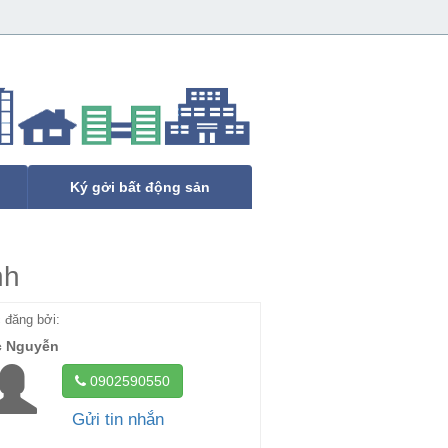
Ký gởi bất động sản
nh
đăng bởi:
c Nguyễn
0902590550
Gửi tin nhắn