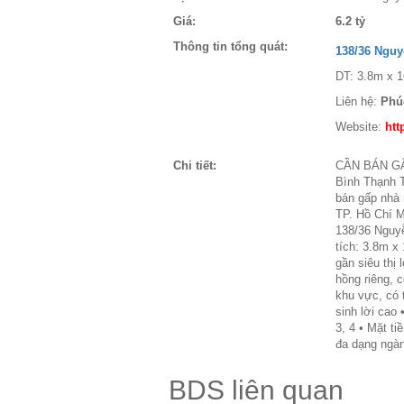
Giá:
6.2 tỷ
Thông tin tổng quát:
138/36 Ngu
DT: 3.8m x 1
Liên hệ:
Phú
Website:
htt
Chi tiết:
CẦN BÁN GẤ
Bình Thạnh 
bán gấp nhà
TP. Hồ Chí Mi
138/36 Nguy
tích: 3.8m x
gần siêu thị
hồng riêng, c
khu vực, có t
sinh lời cao 
3, 4 • Mặt ti
đa dạng ngà
BDS liên quan