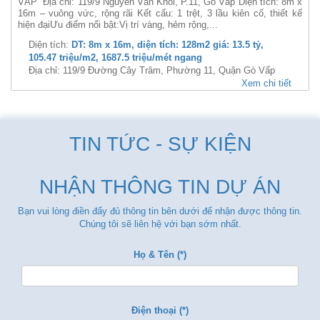
VẤP Địa chỉ: 119/9 Nguyễn Văn Khối, P.11, Gò Vấp Diện tích: 8m x
16m – vuông vức, rộng rãi Kết cấu: 1 trệt, 3 lầu kiên cố, thiết kế
hiện đạiƯu điểm nổi bật:Vị trí vàng, hẻm rộng,...
Diện tích:
DT: 8m x 16m, diện tích: 128m2 giá: 13.5 tỷ,
105.47 triệu/m2, 1687.5 triệu/mét ngang
Địa chỉ: 119/9 Đường Cây Trâm, Phường 11, Quận Gò Vấp
Xem chi tiết
TIN TỨC - SỰ KIỆN
NHẬN THÔNG TIN DỰ ÁN
Bạn vui lòng điền đẩy đủ thông tin bên dưới để nhận được thông tin.
Chúng tôi sẽ liên hệ với bạn sớm nhất.
Họ & Tên (*)
Điện thoại (*)