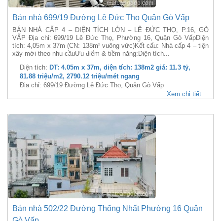
Bán nhà 699/19 Đường Lê Đức Thọ Quận Gò Vấp
BÁN NHÀ CẤP 4 – DIỆN TÍCH LỚN – LÊ ĐỨC THỌ, P.16, GÒ
VẤP Địa chỉ: 699/19 Lê Đức Thọ, Phường 16, Quận Gò VấpDiện
tích: 4,05m x 37m (CN: 138m² vuông vức)Kết cấu: Nhà cấp 4 – tiện
xây mới theo nhu cầuƯu điểm & tiềm năng:Diện tích...
Diện tích:
DT: 4.05m x 37m, diện tích: 138m2 giá: 11.3 tỷ,
81.88 triệu/m2, 2790.12 triệu/mét ngang
Địa chỉ: 699/19 Đường Lê Đức Thọ, Quận Gò Vấp
Xem chi tiết
Bán nhà 502/22 Đường Thống Nhất Phường 16 Quận
Gò Vấp