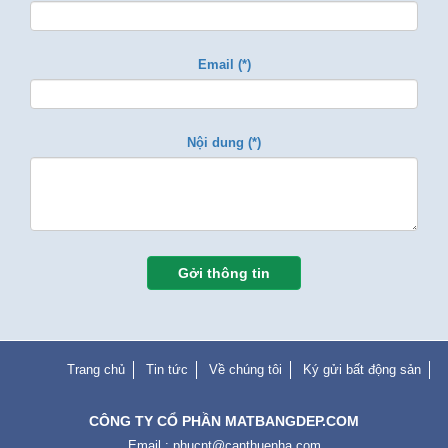
Email (*)
Nội dung (*)
Gởi thông tin
Trang chủ
Tin tức
Về chúng tôi
Ký gửi bất động sản
CÔNG TY CỔ PHẦN MATBANGDEP.COM
Email :
phucnt@canthuenha.com