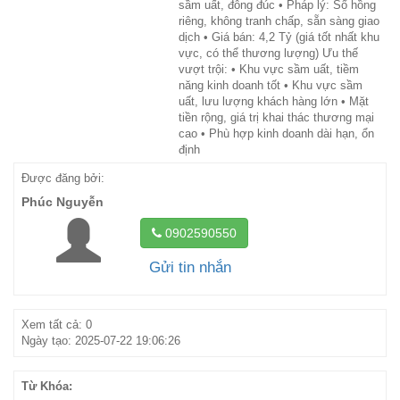
sầm uất, đông đúc • Pháp lý: Sổ hồng
riêng, không tranh chấp, sẵn sàng giao
dịch • Giá bán: 4,2 Tỷ (giá tốt nhất khu
vực, có thể thương lượng) Ưu thế
vượt trội: • Khu vực sầm uất, tiềm
năng kinh doanh tốt • Khu vực sầm
uất, lưu lượng khách hàng lớn • Mặt
tiền rộng, giá trị khai thác thương mại
cao • Phù hợp kinh doanh dài hạn, ổn
định
Được đăng bởi:
Phúc Nguyễn
0902590550
Gửi tin nhắn
Xem tất cả: 0
Ngày tạo: 2025-07-22 19:06:26
Từ Khóa: