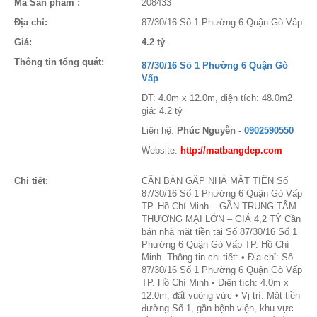
Mã Sản phẩm :
208433
Địa chỉ:
87/30/16 Số 1 Phường 6 Quận Gò Vấp
Giá:
4.2 tỷ
Thông tin tổng quát:
87/30/16 Số 1 Phường 6 Quận Gò
Vấp
DT: 4.0m x 12.0m, diện tích: 48.0m2
giá: 4.2 tỷ
Liên hệ:
Phúc Nguyễn
-
0902590550
Website:
http://matbangdep.com
Chi tiết:
CẦN BÁN GẤP NHÀ MẶT TIỀN Số
87/30/16 Số 1 Phường 6 Quận Gò Vấp
TP. Hồ Chí Minh – GẦN TRUNG TÂM
THƯƠNG MẠI LỚN – GIÁ 4,2 TỶ Cần
bán nhà mặt tiền tại Số 87/30/16 Số 1
Phường 6 Quận Gò Vấp TP. Hồ Chí
Minh. Thông tin chi tiết: • Địa chỉ: Số
87/30/16 Số 1 Phường 6 Quận Gò Vấp
TP. Hồ Chí Minh • Diện tích: 4.0m x
12.0m, đất vuông vức • Vị trí: Mặt tiền
đường Số 1, gần bệnh viện, khu vực