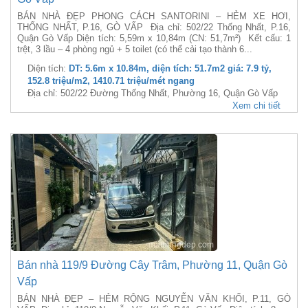
BÁN NHÀ ĐẸP PHONG CÁCH SANTORINI – HẺM XE HƠI,
THỐNG NHẤT, P.16, GÒ VẤP Địa chỉ: 502/22 Thống Nhất, P.16,
Quận Gò Vấp Diện tích: 5,59m x 10,84m (CN: 51,7m²) Kết cấu: 1
trệt, 3 lầu – 4 phòng ngủ + 5 toilet (có thể cải tạo thành 6...
Diện tích:
DT: 5.6m x 10.84m, diện tích: 51.7m2 giá: 7.9 tỷ,
152.8 triệu/m2, 1410.71 triệu/mét ngang
Địa chỉ: 502/22 Đường Thống Nhất, Phường 16, Quận Gò Vấp
Xem chi tiết
Bán nhà 119/9 Đường Cây Trâm, Phường 11, Quận Gò
Vấp
BÁN NHÀ ĐẸP – HẺM RỘNG NGUYỄN VĂN KHỐI, P.11, GÒ