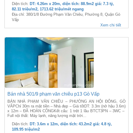
Diện tích:
DT: 4.26m x 20m, diện tích: 88.9m2 giá: 7.3 tỷ,
82.11 triệu/m2, 1713.62 triệu/mét ngang
Địa chỉ: 380/1/8 Đường Phạm Văn Chiêu, Phường 8, Quận Gò
Vấp
Xem chi tiết
Bán nhà 501/9 phạm văn chiêu p13 Gò Vấp
BÁN NHÀ PHẠM VĂN CHIÊU – PHƯỜNG AN HỘI ĐÔNG, GÒ
VẤPChỉ 30m ra mặt tiền – Nhà đẹp – Giá tốtDT: 3.3m (nở hậu 3.6m)
x 12m – ĐÃ HOÀN CÔNGKết cấu: 1 trệt 1 lầu BTCT3PN – 3WC –
Full nội thất: Máy lạnh, năng lượng mặt trời...
Diện tích:
DT: 3.6m x 12m, diện tích: 43.2m2 giá: 4.8 tỷ,
109.95 triệu/m2