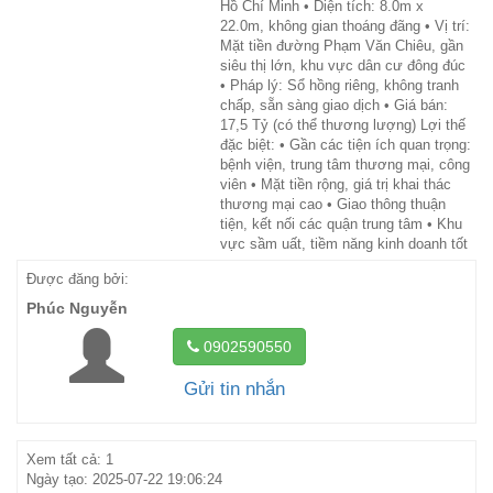
Hồ Chí Minh • Diện tích: 8.0m x
22.0m, không gian thoáng đãng • Vị trí:
Mặt tiền đường Phạm Văn Chiêu, gần
siêu thị lớn, khu vực dân cư đông đúc
• Pháp lý: Sổ hồng riêng, không tranh
chấp, sẵn sàng giao dịch • Giá bán:
17,5 Tỷ (có thể thương lượng) Lợi thế
đặc biệt: • Gần các tiện ích quan trọng:
bệnh viện, trung tâm thương mại, công
viên • Mặt tiền rộng, giá trị khai thác
thương mại cao • Giao thông thuận
tiện, kết nối các quận trung tâm • Khu
vực sầm uất, tiềm năng kinh doanh tốt
Được đăng bởi:
Phúc Nguyễn
0902590550
Gửi tin nhắn
Xem tất cả: 1
Ngày tạo: 2025-07-22 19:06:24