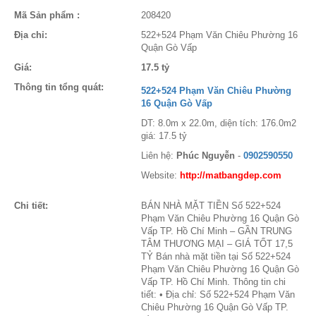
Mã Sản phẩm :
208420
Địa chỉ:
522+524 Phạm Văn Chiêu Phường 16
Quận Gò Vấp
Giá:
17.5 tỷ
Thông tin tổng quát:
522+524 Phạm Văn Chiêu Phường
16 Quận Gò Vấp
DT: 8.0m x 22.0m, diện tích: 176.0m2
giá: 17.5 tỷ
Liên hệ:
Phúc Nguyễn
-
0902590550
Website:
http://matbangdep.com
Chi tiết:
BÁN NHÀ MẶT TIỀN Số 522+524
Phạm Văn Chiêu Phường 16 Quận Gò
Vấp TP. Hồ Chí Minh – GẦN TRUNG
TÂM THƯƠNG MẠI – GIÁ TỐT 17,5
TỶ Bán nhà mặt tiền tại Số 522+524
Phạm Văn Chiêu Phường 16 Quận Gò
Vấp TP. Hồ Chí Minh. Thông tin chi
tiết: • Địa chỉ: Số 522+524 Phạm Văn
Chiêu Phường 16 Quận Gò Vấp TP.