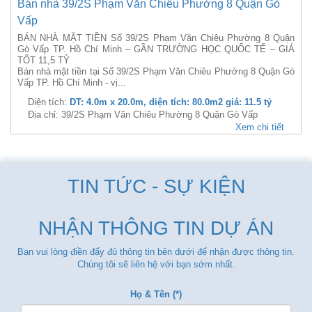
Bán nhà 39/2S Phạm Văn Chiêu Phường 8 Quận Gò
Vấp
BÁN NHÀ MẶT TIỀN Số 39/2S Phạm Văn Chiêu Phường 8 Quận
Gò Vấp TP. Hồ Chí Minh – GẦN TRƯỜNG HỌC QUỐC TẾ – GIÁ
TỐT 11,5 TỶ
Bán nhà mặt tiền tại Số 39/2S Phạm Văn Chiêu Phường 8 Quận Gò
Vấp TP. Hồ Chí Minh - vị...
Diện tích:
DT: 4.0m x 20.0m, diện tích: 80.0m2 giá: 11.5 tỷ
Địa chỉ: 39/2S Phạm Văn Chiêu Phường 8 Quận Gò Vấp
Xem chi tiết
TIN TỨC - SỰ KIỆN
NHẬN THÔNG TIN DỰ ÁN
Bạn vui lòng điền đẩy đủ thông tin bên dưới để nhận được thông tin.
Chúng tôi sẽ liên hệ với bạn sớm nhất.
Họ & Tên (*)