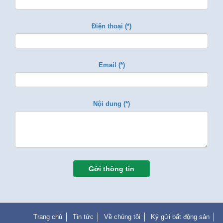
Điện thoại (*)
Email (*)
Nội dung (*)
Gởi thông tin
Trang chủ
Tin tức
Về chúng tôi
Ký gửi bất động sản