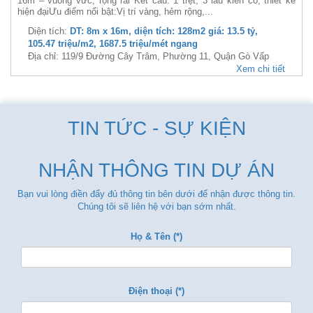
16m – vuông vức, rộng rãi Kết cấu: 1 trệt, 3 lầu kiên cố, thiết kế
hiện đạiƯu điểm nổi bật:Vị trí vàng, hẻm rộng,...
Diện tích:
DT: 8m x 16m, diện tích: 128m2 giá: 13.5 tỷ,
105.47 triệu/m2, 1687.5 triệu/mét ngang
Địa chỉ: 119/9 Đường Cây Trâm, Phường 11, Quận Gò Vấp
Xem chi tiết
TIN TỨC - SỰ KIỆN
NHẬN THÔNG TIN DỰ ÁN
Bạn vui lòng điền đẩy đủ thông tin bên dưới để nhận được thông tin.
Chúng tôi sẽ liên hệ với bạn sớm nhất.
Họ & Tên (*)
Điện thoại (*)