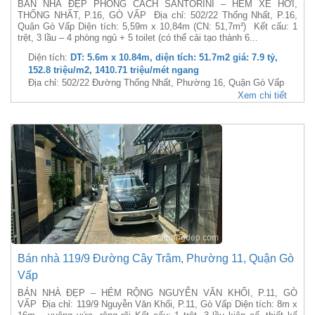
BÁN NHÀ ĐẸP PHONG CÁCH SANTORINI – HẺM XE HƠI,
THỐNG NHẤT, P.16, GÒ VẤP Địa chỉ: 502/22 Thống Nhất, P.16,
Quận Gò Vấp Diện tích: 5,59m x 10,84m (CN: 51,7m²) Kết cấu: 1
trệt, 3 lầu – 4 phòng ngủ + 5 toilet (có thể cải tạo thành 6...
Diện tích:
DT: 5.6m x 10.84m, diện tích: 51.7m2 giá: 7.9 tỷ,
152.8 triệu/m2, 1410.71 triệu/mét ngang
Địa chỉ: 502/22 Đường Thống Nhất, Phường 16, Quận Gò Vấp
Xem chi tiết
Bán nhà 119/9 Đường Cây Trâm, Phường 11, Quận Gò
Vấp
BÁN NHÀ ĐẸP – HẺM RỘNG NGUYỄN VĂN KHỐI, P.11, GÒ
VẤP Địa chỉ: 119/9 Nguyễn Văn Khối, P.11, Gò Vấp Diện tích: 8m x