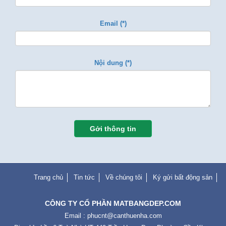
Email (*)
Nội dung (*)
Gởi thông tin
Trang chủ
Tin tức
Về chúng tôi
Ký gửi bất động sản
CÔNG TY CỔ PHẦN MATBANGDEP.COM
Email :
phucnt@canthuenha.com