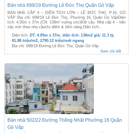
Bán nhà 699/19 Đường Lê Đức Thọ Quận Gò Vấp
BÁN NHÀ CẤP 4 – DIỆN TÍCH LỚN – LÊ ĐỨC THỌ, P.16, GÒ
VẤP Địa chỉ: 699/19 Lê Đức Thọ, Phường 16, Quận Gò VấpDiện
tích: 4,05m x 37m (CN: 138m² vuông vức)Kết cấu: Nhà cấp 4 – tiện
xây mới theo nhu cầuƯu điểm & tiềm năng:Diện tích...
Diện tích:
DT: 4.05m x 37m, diện tích: 138m2 giá: 11.3 tỷ,
81.88 triệu/m2, 2790.12 triệu/mét ngang
Địa chỉ: 699/19 Đường Lê Đức Thọ, Quận Gò Vấp
Xem chi tiết
Bán nhà 502/22 Đường Thống Nhất Phường 16 Quận
Gò Vấp