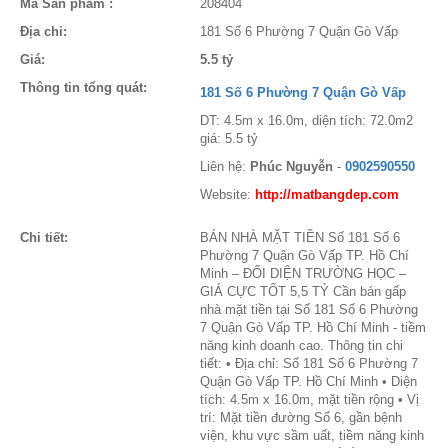
Mã Sản phẩm :
208404
Địa chỉ:
181 Số 6 Phường 7 Quận Gò Vấp
Giá:
5.5 tỷ
Thông tin tổng quát:
181 Số 6 Phường 7 Quận Gò Vấp
DT: 4.5m x 16.0m, diện tích: 72.0m2
giá: 5.5 tỷ
Liên hệ:
Phúc Nguyễn
-
0902590550
Website:
http://matbangdep.com
Chi tiết:
BÁN NHÀ MẶT TIỀN Số 181 Số 6
Phường 7 Quận Gò Vấp TP. Hồ Chí
Minh – ĐỐI DIỆN TRƯỜNG HỌC –
GIÁ CỰC TỐT 5,5 TỶ Cần bán gấp
nhà mặt tiền tại Số 181 Số 6 Phường
7 Quận Gò Vấp TP. Hồ Chí Minh - tiềm
năng kinh doanh cao. Thông tin chi
tiết: • Địa chỉ: Số 181 Số 6 Phường 7
Quận Gò Vấp TP. Hồ Chí Minh • Diện
tích: 4.5m x 16.0m, mặt tiền rộng • Vị
trí: Mặt tiền đường Số 6, gần bệnh
viện, khu vực sầm uất, tiềm năng kinh