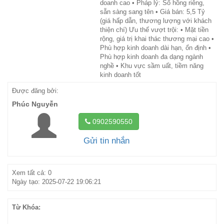
doanh cao • Pháp lý: Sổ hồng riêng,
sẵn sàng sang tên • Giá bán: 5,5 Tỷ
(giá hấp dẫn, thương lượng với khách
thiện chí) Ưu thế vượt trội: • Mặt tiền
rộng, giá trị khai thác thương mại cao •
Phù hợp kinh doanh dài hạn, ổn định •
Phù hợp kinh doanh đa dạng ngành
nghề • Khu vực sầm uất, tiềm năng
kinh doanh tốt
Được đăng bởi:
Phúc Nguyễn
0902590550
Gửi tin nhắn
Xem tất cả: 0
Ngày tạo: 2025-07-22 19:06:21
Từ Khóa: