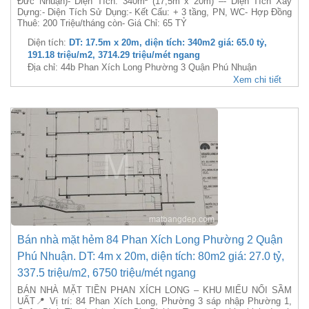
Đức Nhuận)- Diện Tích: 340m² (17,5m x 20m) –- Diện Tích Xây
Dựng:- Diện Tích Sử Dụng:- Kết Cấu: + 3 tầng, PN, WC- Hợp Đồng
Thuê: 200 Triệu/tháng còn- Giá Chỉ: 65 TỶ
Diện tích:
DT: 17.5m x 20m, diện tích: 340m2 giá: 65.0 tỷ,
191.18 triệu/m2, 3714.29 triệu/mét ngang
Địa chỉ: 44b Phan Xích Long Phường 3 Quận Phú Nhuận
Xem chi tiết
Bán nhà mặt hẻm 84 Phan Xích Long Phường 2 Quận
Phú Nhuận. DT: 4m x 20m, diện tích: 80m2 giá: 27.0 tỷ,
337.5 triệu/m2, 6750 triệu/mét ngang
BÁN NHÀ MẶT TIỀN PHAN XÍCH LONG – KHU MIẾU NỔI SẦM
UẤT📍 Vị trí: 84 Phan Xích Long, Phường 3 sáp nhập Phường 1,