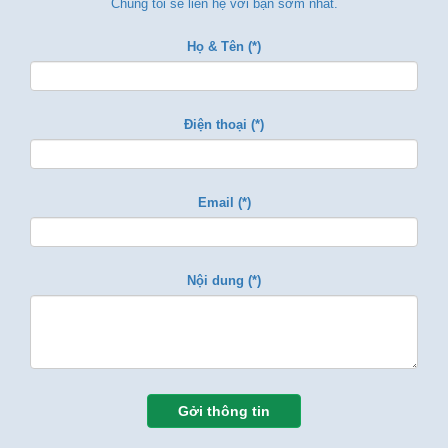
Chúng tôi sẽ liên hệ với bạn sớm nhất.
Họ & Tên (*)
Điện thoại (*)
Email (*)
Nội dung (*)
Gởi thông tin