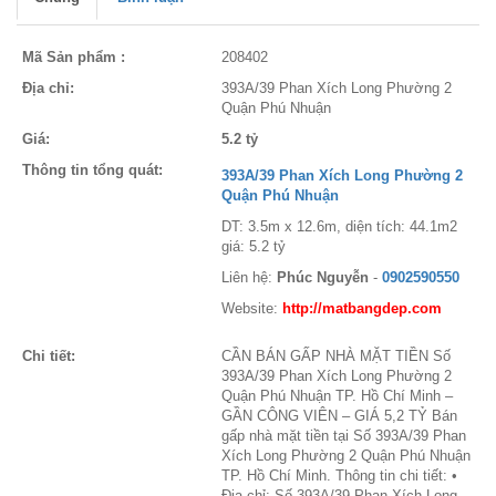
Mã Sản phẩm :
208402
Địa chỉ:
393A/39 Phan Xích Long Phường 2
Quận Phú Nhuận
Giá:
5.2 tỷ
Thông tin tổng quát:
393A/39 Phan Xích Long Phường 2
Quận Phú Nhuận
DT: 3.5m x 12.6m, diện tích: 44.1m2
giá: 5.2 tỷ
Liên hệ:
Phúc Nguyễn
-
0902590550
Website:
http://matbangdep.com
Chi tiết:
CẦN BÁN GẤP NHÀ MẶT TIỀN Số
393A/39 Phan Xích Long Phường 2
Quận Phú Nhuận TP. Hồ Chí Minh –
GẦN CÔNG VIÊN – GIÁ 5,2 TỶ Bán
gấp nhà mặt tiền tại Số 393A/39 Phan
Xích Long Phường 2 Quận Phú Nhuận
TP. Hồ Chí Minh. Thông tin chi tiết: •
Địa chỉ: Số 393A/39 Phan Xích Long