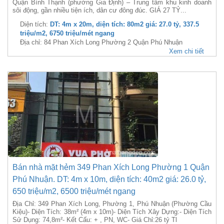
Quận Bình Thạnh (phường Gia Định) – Trung tâm khu kinh doanh
sôi động, gần nhiều tiện ích, dân cư đông đúc. GIÁ 27 TỶ...
Diện tích:
DT: 4m x 20m, diện tích: 80m2 giá: 27.0 tỷ, 337.5
triệu/m2, 6750 triệu/mét ngang
Địa chỉ: 84 Phan Xích Long Phường 2 Quận Phú Nhuận
Xem chi tiết
Bán nhà mặt hẻm 349 Phan Xích Long Phường 1 Quận
Phú Nhuận. DT: 4m x 10m, diện tích: 40m2 giá: 26.0 tỷ,
650 triệu/m2, 6500 triệu/mét ngang
Địa Chỉ: 349 Phan Xích Long, Phường 1, Phú Nhuận (Phường Cầu
Kiệu)- Diện Tích: 38m² (4m x 10m)- Diện Tích Xây Dựng:- Diện Tích
Sử Dụng: 74,8m²- Kết Cấu: + , PN, WC- Giá Chỉ:26 tỷ Tl