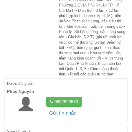
Phường 2 Quận Phú Nhuận TP. Hồ
Chí Minh • Diện tích: 3.5m x 12.6m,
phù hợp kinh doanh • Vị trí: Mặt tiền
đường Phan Xích Long, gần siêu thị
lớn, khu vực sầm uất, tiềm năng cao •
Pháp lý: Sổ hồng riêng, sẵn sàng sang
tên • Giá bán: 5,2 Tỷ (giá tốt nhất khu
vực, có thể thương lượng) Điểm nổi
bật: • Mặt tiền rộng, giá trị khai thác
thương mại cao • Khu vực sầm uất,
tiềm năng kinh doanh tốt • Vị trí trung
tâm Quận Phú Nhuận, thuận tiện kết
nối Quận 1, 3, 5 • Giao thông thuận
tiện, kết nối các quận trung tâm
Được đăng bởi:
Phúc Nguyễn
0902590550
Gửi tin nhắn
Xem tất cả: 1