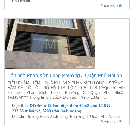
Phú Nhuận
Xem chi tiết
Bán nhà Phan Xích Long Phường 3 Quận Phú Nhuận
SIÊU PHẨM HIẾM – NHÀ KHU VIP PHAN XÍCH LONG – 5 TẦNG –
HẦM ĐỂ 2 Ô TÔ – NỞ HẬU TÀI LỘC – CHỈ 12.8 TỶĐịa chỉ: Hẻm
xe hơi, Phan Xích Long, Phường 3, Quận Phú Nhuận,
TP.HCM**** Thông tin chi tiết:+ Diện tích: 4m x 13.5m,...
Diện tích:
DT: 4m x 13.5m, diện tích: 60m2 giá: 12.8 tỷ,
213.33 triệu/m2, 3200 triệu/mét ngang
Địa chỉ: Đường Phan Xích Long, Phường 3, Quận Phú Nhuận
Xem chi tiết