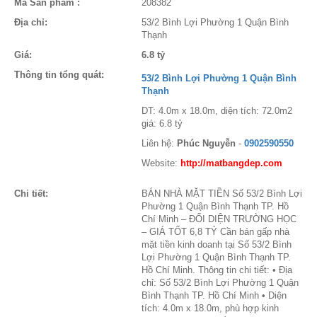
Mã Sản phẩm :
208382
Địa chỉ:
53/2 Bình Lợi Phường 1 Quận Bình
Thạnh
Giá:
6.8 tỷ
Thông tin tổng quát:
53/2 Bình Lợi Phường 1 Quận Bình
Thạnh
DT: 4.0m x 18.0m, diện tích: 72.0m2
giá: 6.8 tỷ
Liên hệ:
Phúc Nguyễn
-
0902590550
Website:
http://matbangdep.com
Chi tiết:
BÁN NHÀ MẶT TIỀN Số 53/2 Bình Lợi
Phường 1 Quận Bình Thạnh TP. Hồ
Chí Minh – ĐỐI DIỆN TRƯỜNG HỌC
– GIÁ TỐT 6,8 TỶ Cần bán gấp nhà
mặt tiền kinh doanh tại Số 53/2 Bình
Lợi Phường 1 Quận Bình Thạnh TP.
Hồ Chí Minh. Thông tin chi tiết: • Địa
chỉ: Số 53/2 Bình Lợi Phường 1 Quận
Bình Thạnh TP. Hồ Chí Minh • Diện
tích: 4.0m x 18.0m, phù hợp kinh