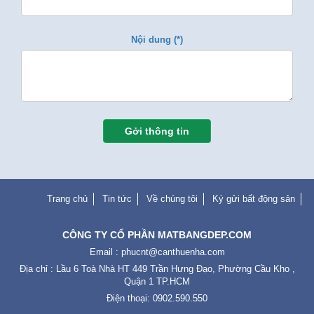
Nội dung (*)
Gởi thông tin
Trang chủ
Tin tức
Về chúng tôi
Ký gửi bất động sản
CÔNG TY CỔ PHẦN MATBANGDEP.COM
Email :
phucnt@canthuenha.com
Địa chỉ : Lầu 6 Toà Nhà HT 449 Trần Hưng Đạo, Phường Cầu Kho ,
Quận 1 TP.HCM
Điện thoại: 0902.590.550