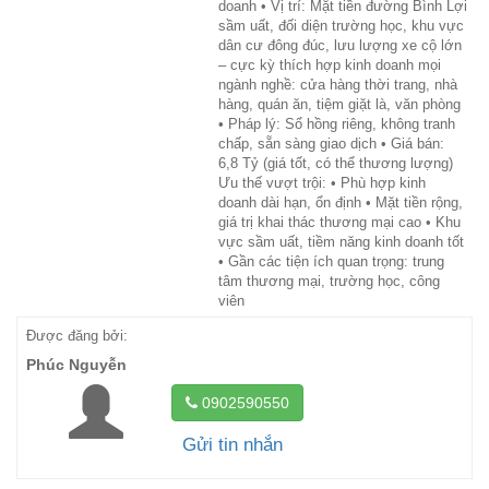
doanh • Vị trí: Mặt tiền đường Bình Lợi
sầm uất, đối diện trường học, khu vực
dân cư đông đúc, lưu lượng xe cộ lớn
– cực kỳ thích hợp kinh doanh mọi
ngành nghề: cửa hàng thời trang, nhà
hàng, quán ăn, tiệm giặt là, văn phòng
• Pháp lý: Sổ hồng riêng, không tranh
chấp, sẵn sàng giao dịch • Giá bán:
6,8 Tỷ (giá tốt, có thể thương lượng)
Ưu thế vượt trội: • Phù hợp kinh
doanh dài hạn, ổn định • Mặt tiền rộng,
giá trị khai thác thương mại cao • Khu
vực sầm uất, tiềm năng kinh doanh tốt
• Gần các tiện ích quan trọng: trung
tâm thương mại, trường học, công
viên
Được đăng bởi:
Phúc Nguyễn
0902590550
Gửi tin nhắn