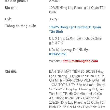
Mã Sản phẩm :
208369
Địa chỉ:
192/25 Hồng Lạc Phường 11 Quận Tân
Bình
Giá:
3.7 tỷ
Thông tin tổng quát:
192/25 Hồng Lạc Phường 11 Quận
Tân Bình
DT: 3.1m x 12.0m, diện tích: 37.2m2
giá: 3.7 tỷ
Liên hệ:
Lương Thị Hà My
-
0936279758
Website:
http://matbangdep.com
Chi tiết:
BÁN NHÀ MẶT TIỀN Số 192/25 Hồng
Lạc Phường 11 Quận Tân Bình TP. Hồ
Chí Minh – GẦN CÔNG VIÊN GIẢI TRÍ
– GIÁ TỐT 3,7 TỶ Bán nhà mặt tiền tại
Số 192/25 Hồng Lạc Phường 11 Quận
Tân Bình TP. Hồ Chí Minh - vị trí đắc
địa. Thông tin chi tiết: • Địa chỉ: Số
192/25 Hồng Lạc Phường 11 Quận Tân
Bình TP. Hồ Chí Minh • Diện tích: 3.1m