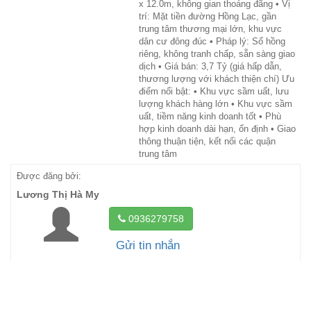
x 12.0m, không gian thoáng đãng • Vị
trí: Mặt tiền đường Hồng Lạc, gần
trung tâm thương mại lớn, khu vực
dân cư đông đúc • Pháp lý: Sổ hồng
riêng, không tranh chấp, sẵn sàng giao
dịch • Giá bán: 3,7 Tỷ (giá hấp dẫn,
thương lượng với khách thiện chí) Ưu
điểm nổi bật: • Khu vực sầm uất, lưu
lượng khách hàng lớn • Khu vực sầm
uất, tiềm năng kinh doanh tốt • Phù
hợp kinh doanh dài hạn, ổn định • Giao
thông thuận tiện, kết nối các quận
trung tâm
Được đăng bởi:
Lương Thị Hà My
0936279758
Gửi tin nhắn
Xem tất cả: 3
Ngày tạo: 2025-07-22 19:06:14