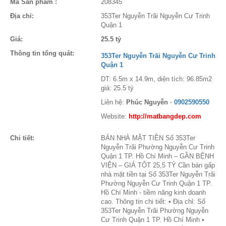
Mã Sản phẩm :
208345
Địa chỉ:
353Ter Nguyễn Trãi Nguyễn Cư Trinh
Quận 1
Giá:
25.5 tỷ
Thông tin tổng quát:
353Ter Nguyễn Trãi Nguyễn Cư Trinh
Quận 1
DT: 6.5m x 14.9m, diện tích: 96.85m2
giá: 25.5 tỷ
Liên hệ:
Phúc Nguyễn
-
0902590550
Website:
http://matbangdep.com
Chi tiết:
BÁN NHÀ MẶT TIỀN Số 353Ter
Nguyễn Trãi Phường Nguyễn Cư Trinh
Quận 1 TP. Hồ Chí Minh – GẦN BỆNH
VIỆN – GIÁ TỐT 25,5 TỶ Cần bán gấp
nhà mặt tiền tại Số 353Ter Nguyễn Trãi
Phường Nguyễn Cư Trinh Quận 1 TP.
Hồ Chí Minh - tiềm năng kinh doanh
cao. Thông tin chi tiết: • Địa chỉ: Số
353Ter Nguyễn Trãi Phường Nguyễn
Cư Trinh Quận 1 TP. Hồ Chí Minh •