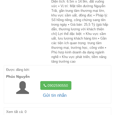
Diện tích: 6.5m x 14.9m, đất vuông
vức • Vị trí: Mặt tiền đường Nguyễn
Trãi, gần trung tâm thương mại lớn,
khu vực sầm uất, đông đúc • Pháp lý:
Sổ hồng riêng, công chứng sang tên
trong ngày • Giá bán: 25,5 Tỷ (giá hấp
dẫn, thương lượng với khách thiện
chí) Lợi thế đặc biệt: • Khu vực sầm
uất, lưu lượng khách hàng lớn • Gần
các tiện ích quan trọng: trung tâm
thương mại, trường học, công viên •
Phù hợp kinh doanh đa dạng ngành
nghề • Khu vực phát triển, tiềm năng
tăng trưởng cao
Được đăng bởi:
Phúc Nguyễn
0902590550
Gửi tin nhắn
Xem tất cả: 0