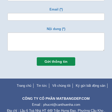
Email (*)
Nội dung (*)
Gởi thông tin
Trang chủ
Tin tức
Về chúng tôi
Ký gửi bất động sản
CÔNG TY CỔ PHẦN MATBANGDEP.COM
Email :
phucnt@canthuenha.com
Địa chỉ : Lầu 6 Toà Nhà HT 449 Trần Hưng Đạo, Phường Cầu Kho ,