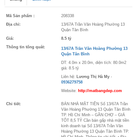
Mã Sản phẩm :
208338
Địa chỉ:
13/67A Trần Văn Hoàng Phường 13
Quận Tân Bình
Giá:
8.5 tỷ
Thông tin tổng quát:
13/67A Trần Văn Hoàng Phường 13
Quận Tân Bình
DT: 4.0m x 20.0m, diện tích: 80.0m2
giá: 8.5 tỷ
Liên hệ:
Lương Thị Hà My
-
0936279758
Website:
http://matbangdep.com
Chi tiết:
BÁN NHÀ MẶT TIỀN Số 13/67A Trần
Văn Hoàng Phường 13 Quận Tân Bình
TP. Hồ Chí Minh – GẦN CHỢ – GIÁ
TỐT 8,5 TỶ Cần bán gấp nhà mặt tiền
kinh doanh tại Số 13/67A Trần Văn
Hoàng Phường 13 Quận Tân Bình TP.
Hồ Chí Minh. Thông tin chi tiết: • Địa