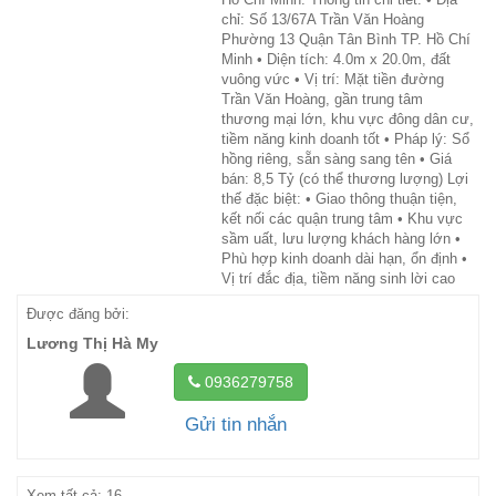
chỉ: Số 13/67A Trần Văn Hoàng
Phường 13 Quận Tân Bình TP. Hồ Chí
Minh • Diện tích: 4.0m x 20.0m, đất
vuông vức • Vị trí: Mặt tiền đường
Trần Văn Hoàng, gần trung tâm
thương mại lớn, khu vực đông dân cư,
tiềm năng kinh doanh tốt • Pháp lý: Sổ
hồng riêng, sẵn sàng sang tên • Giá
bán: 8,5 Tỷ (có thể thương lượng) Lợi
thế đặc biệt: • Giao thông thuận tiện,
kết nối các quận trung tâm • Khu vực
sầm uất, lưu lượng khách hàng lớn •
Phù hợp kinh doanh dài hạn, ổn định •
Vị trí đắc địa, tiềm năng sinh lời cao
Được đăng bởi:
Lương Thị Hà My
0936279758
Gửi tin nhắn
Xem tất cả: 16