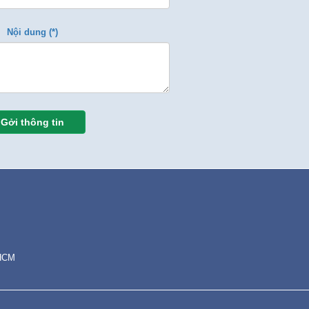
Nội dung (*)
Gởi thông tin
.HCM