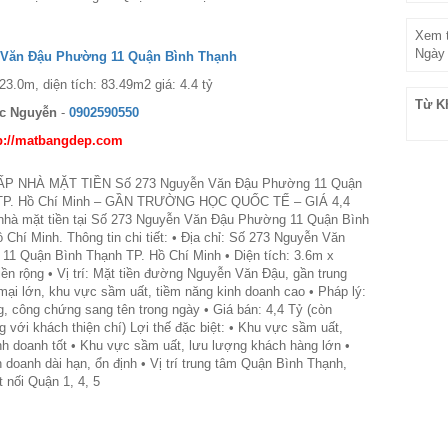
Xem t
Ngày 
 Văn Đậu Phường 11 Quận Bình Thạnh
23.0m, diện tích: 83.49m2 giá: 4.4 tỷ
Từ K
c Nguyễn
-
0902590550
p://matbangdep.com
P NHÀ MẶT TIỀN Số 273 Nguyễn Văn Đậu Phường 11 Quận
 TP. Hồ Chí Minh – GẦN TRƯỜNG HỌC QUỐC TẾ – GIÁ 4,4
nhà mặt tiền tại Số 273 Nguyễn Văn Đậu Phường 11 Quận Bình
 Chí Minh. Thông tin chi tiết: • Địa chỉ: Số 273 Nguyễn Văn
1 Quận Bình Thạnh TP. Hồ Chí Minh • Diện tích: 3.6m x
iền rộng • Vị trí: Mặt tiền đường Nguyễn Văn Đậu, gần trung
ại lớn, khu vực sầm uất, tiềm năng kinh doanh cao • Pháp lý:
g, công chứng sang tên trong ngày • Giá bán: 4,4 Tỷ (còn
 với khách thiện chí) Lợi thế đặc biệt: • Khu vực sầm uất,
nh doanh tốt • Khu vực sầm uất, lưu lượng khách hàng lớn •
 doanh dài hạn, ổn định • Vị trí trung tâm Quận Bình Thạnh,
t nối Quận 1, 4, 5