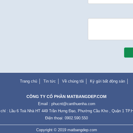
Trang chủ
Tin tức
Về chúng tôi
Ký gửi bất động sản
CÔNG TY CỔ PHẦN MATBANGDEP.COM
Email :
phucnt@canthuenha.com
 chỉ : Lầu 6 Toà Nhà HT 449 Trần Hưng Đạo, Phường Cầu Kho , Quận 1 TP
Điện thoại: 0902.590.550
Copyright © 2019
matbangdep.com