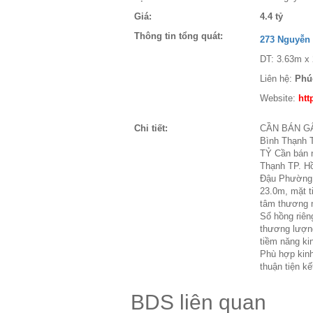
Giá:
4.4 tỷ
Thông tin tổng quát:
273 Nguyễn
DT: 3.63m x 
Liên hệ:
Phú
Website:
htt
Chi tiết:
CẦN BÁN GẤ
Bình Thạnh
TỶ Cần bán 
Thạnh TP. Hồ
Đậu Phường 1
23.0m, mặt t
tâm thương m
Sổ hồng riên
thương lượng
tiềm năng ki
Phù hợp kinh
thuận tiện kế
BDS liên quan