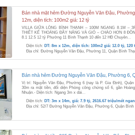
Bán nhà mặt hẻm Đường Nguyễn Văn Đậu, Phường 1
12m, diện tích: 100m2 giá: 12 tỷ
VILLA GIỮA LÒNG BÌNH THẠNH – 100M NGANG 8.1M – 
THIẾT KẾ THOÁNG ĐẦY NẮNG VÀ GIÓ – CHÀO HƠN 8 ĐỒNG.
8.1 12.5 12 tỷ Phường 11 Bình Thạnh 10 đến 12 HĐ Chuyên...
Diện tích:
DT: 8m x 12m, diện tích: 100m2 giá: 12.0 tỷ, 120
Địa chỉ: Đường Nguyễn Văn Đậu, Phường 11, Quận Bình Thạ
Bán nhà hẻm Đường Nguyễn Văn Đậu, Phường 6, Q
Vị trí: Nguyễn Văn Đậu, Phường 6 (nay là P. Gia Định), Quậ
30m ra mặt tiền, đối diện Phòng công chứng số 6, gần Hoà
Nhuận.- Diện tích: Ngang 3m x dài...
Diện tích:
DT: 3m x 14m, giá: 7.9 tỷ, 2616.67 triệu/mét nga
Địa chỉ: 52/7 Đường Nguyễn Văn Đậu, Phường 6, Quận Bình