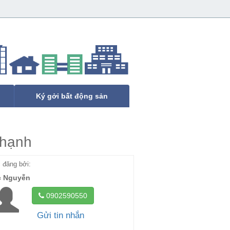
Ký gởi bất động sản
Thạnh
đăng bởi:
c Nguyễn
0902590550
Gửi tin nhắn