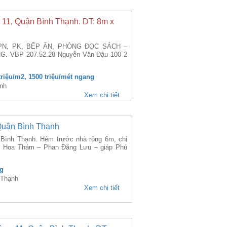
1, Quận Bình Thạnh. DT: 8m x
3PN, PK, BẾP ĂN, PHÒNG ĐỌC SÁCH –
 VBP 207.52.28 Nguyễn Văn Đậu 100 2
 triệu/m2, 1500 triệu/mét ngang
nh
Xem chi tiết
uận Bình Thạnh
n Bình Thạnh. Hẻm trước nhà rộng 6m, chỉ
ng Hoa Thám – Phan Đăng Lưu – giáp Phú
ng
 Thạnh
Xem chi tiết