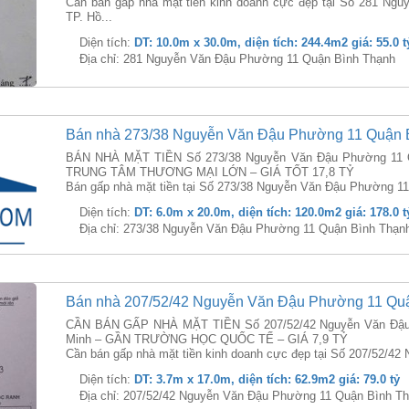
Cần bán gấp nhà mặt tiền kinh doanh cực đẹp tại Số 281 N
TP. Hồ...
Diện tích:
DT: 10.0m x 30.0m, diện tích: 244.4m2 giá: 55.0 t
Địa chỉ: 281 Nguyễn Văn Đậu Phường 11 Quận Bình Thạnh
Bán nhà 273/38 Nguyễn Văn Đậu Phường 11 Quận 
BÁN NHÀ MẶT TIỀN Số 273/38 Nguyễn Văn Đậu Phường 11 Q
TRUNG TÂM THƯƠNG MẠI LỚN – GIÁ TỐT 17,8 TỶ
Bán gấp nhà mặt tiền tại Số 273/38 Nguyễn Văn Đậu Phường 11
Diện tích:
DT: 6.0m x 20.0m, diện tích: 120.0m2 giá: 178.0 t
Địa chỉ: 273/38 Nguyễn Văn Đậu Phường 11 Quận Bình Thạn
Bán nhà 207/52/42 Nguyễn Văn Đậu Phường 11 Qu
CẦN BÁN GẤP NHÀ MẶT TIỀN Số 207/52/42 Nguyễn Văn Đậu 
Minh – GẦN TRƯỜNG HỌC QUỐC TẾ – GIÁ 7,9 TỶ
Cần bán gấp nhà mặt tiền kinh doanh cực đẹp tại Số 207/52/4
Diện tích:
DT: 3.7m x 17.0m, diện tích: 62.9m2 giá: 79.0 tỷ
Địa chỉ: 207/52/42 Nguyễn Văn Đậu Phường 11 Quận Bình T