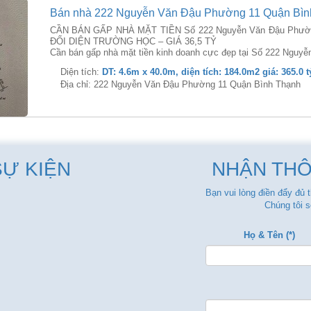
Bán nhà 222 Nguyễn Văn Đậu Phường 11 Quận Bìn
CẦN BÁN GẤP NHÀ MẶT TIỀN Số 222 Nguyễn Văn Đậu Phường
ĐỐI DIỆN TRƯỜNG HỌC – GIÁ 36,5 TỶ
Cần bán gấp nhà mặt tiền kinh doanh cực đẹp tại Số 222 Nguy
Diện tích:
DT: 4.6m x 40.0m, diện tích: 184.0m2 giá: 365.0 t
Địa chỉ: 222 Nguyễn Văn Đậu Phường 11 Quận Bình Thạnh
SỰ KIỆN
NHẬN THÔ
Bạn vui lòng điền đẩy đủ 
Chúng tôi s
Họ & Tên (*)