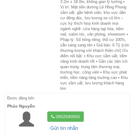
3.2m x 18.0m, không gian lý tưởng •
Vị trí: Mặt tiền đường Lê Hồng Phong
sầm uất, gần bệnh viện, khu vực dân
cư đông đúc, lưu lượng xe cộ lớn –
cực kỳ thích hợp kinh doanh mọi
ngành nghề: cửa hàng tạp hóa, tiệm
nail, salon tóc, văn phòng, showroom •
Pháp lý: Sổ hồng riêng, thổ cư 100%,
sẵn sàng sang tên • Giá bán: 6 Tỷ (còn
thương lượng với khách thiện chí) Ưu
điểm nổi bật: • Khu vực sầm uất, tiềm
năng kinh doanh tốt • Gần các tiện ích
quan trọng: trung tâm thương mại,
trường học, công viên • Khu vực phát
triển, tiềm năng tăng trưởng cao • Khu
vực sầm uất, lưu lượng khách hàng
lớn
Được đăng bởi:
Phúc Nguyễn
0902590550
Gửi tin nhắn