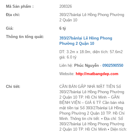
Mã Sản phẩm :
208326
Địa chỉ:
393/27bánlại Lê Hồng Phong Phường
2 Quận 10
Giá:
6 tỷ
Thông tin tổng quát:
393/27bánlại Lê Hồng Phong
Phường 2 Quận 10
DT: 3.2m x 18.0m, diện tích: 57.6m2
giá: 6.0 tỷ
Liên hệ:
Phúc Nguyễn
-
0902590550
Website:
http://matbangdep.com
Chi tiết:
CẦN BÁN GẤP NHÀ MẶT TIỀN Số
393/27bánlại Lê Hồng Phong Phường
2 Quận 10 TP. Hồ Chí Minh – GẦN
BỆNH VIỆN – GIÁ 6 TỶ Cần bán nhà
mặt tiền tại Số 393/27bánlại Lê Hồng
Phong Phường 2 Quận 10 TP. Hồ Chí
Minh. Thông tin chi tiết: • Địa chỉ: Số
393/27bánlại Lê Hồng Phong Phường
2 Quận 10 TP. Hồ Chí Minh • Diện tích: