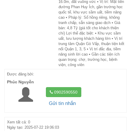
16.0m, đất vuông vức • Vị trí: Mặt tiền
đường Phan Huy Ích, gần trường học
quốc tế, khu vực sầm uất, tiềm năng
cao • Pháp lý: Sổ hồng riêng, không
tranh chấp, sẵn sàng giao dịch • Giá
bán: 4,8 Tỷ (giá tốt cho khách thiện
chí) Lợi thế đặc biệt: • Khu vực sầm
uất, lưu lượng khách hàng lớn • Vị trí
trung tâm Quận Gò Vấp, thuận tiện kết
nối Quận 1, 3, 5 • Vị trí đắc địa, tiềm
năng sinh lời cao • Gần các tiện ích
quan trọng: chợ, trường học, bệnh
viện, công viên
Được đăng bởi:
Phúc Nguyễn
0902590550
Gửi tin nhắn
Xem tất cả: 0
Ngày tạo: 2025-07-22 19:06:03