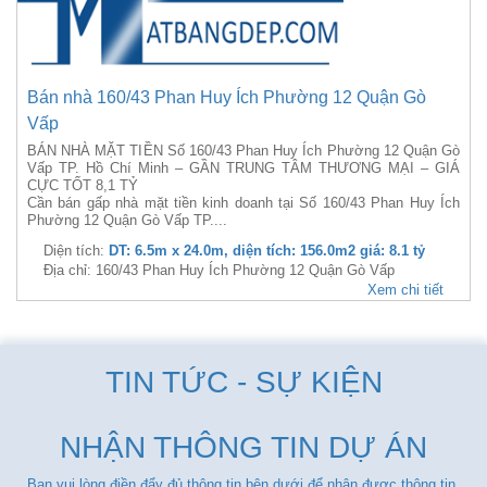
Bán nhà 160/43 Phan Huy Ích Phường 12 Quận Gò
Vấp
BÁN NHÀ MẶT TIỀN Số 160/43 Phan Huy Ích Phường 12 Quận Gò
Vấp TP. Hồ Chí Minh – GẦN TRUNG TÂM THƯƠNG MẠI – GIÁ
CỰC TỐT 8,1 TỶ
Cần bán gấp nhà mặt tiền kinh doanh tại Số 160/43 Phan Huy Ích
Phường 12 Quận Gò Vấp TP....
Diện tích:
DT: 6.5m x 24.0m, diện tích: 156.0m2 giá: 8.1 tỷ
Địa chỉ: 160/43 Phan Huy Ích Phường 12 Quận Gò Vấp
Xem chi tiết
TIN TỨC - SỰ KIỆN
NHẬN THÔNG TIN DỰ ÁN
Bạn vui lòng điền đẩy đủ thông tin bên dưới để nhận được thông tin.