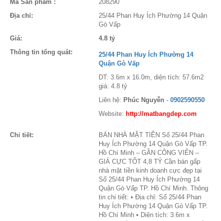
Mã Sản phẩm :
208290
Địa chỉ:
25/44 Phan Huy Ích Phường 14 Quận
Gò Vấp
Giá:
4.8 tỷ
Thông tin tổng quát:
25/44 Phan Huy Ích Phường 14
Quận Gò Vấp
DT: 3.6m x 16.0m, diện tích: 57.6m2
giá: 4.8 tỷ
Liên hệ:
Phúc Nguyễn
-
0902590550
Website:
http://matbangdep.com
Chi tiết:
BÁN NHÀ MẶT TIỀN Số 25/44 Phan
Huy Ích Phường 14 Quận Gò Vấp TP.
Hồ Chí Minh – GẦN CÔNG VIÊN –
GIÁ CỰC TỐT 4,8 TỶ Cần bán gấp
nhà mặt tiền kinh doanh cực đẹp tại
Số 25/44 Phan Huy Ích Phường 14
Quận Gò Vấp TP. Hồ Chí Minh. Thông
tin chi tiết: • Địa chỉ: Số 25/44 Phan
Huy Ích Phường 14 Quận Gò Vấp TP.
Hồ Chí Minh • Diện tích: 3.6m x