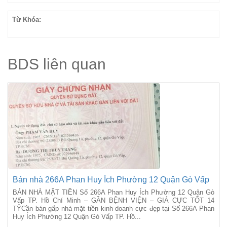
Từ Khóa:
BDS liên quan
Bán nhà 266A Phan Huy Ích Phường 12 Quận Gò Vấp
BÁN NHÀ MẶT TIỀN Số 266A Phan Huy Ích Phường 12 Quận Gò
Vấp TP. Hồ Chí Minh – GẦN BỆNH VIỆN – GIÁ CỰC TỐT 14
TỶCần bán gấp nhà mặt tiền kinh doanh cực đẹp tại Số 266A Phan
Huy Ích Phường 12 Quận Gò Vấp TP. Hồ...