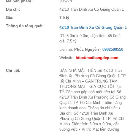
Mã Sản phẩm :
208278
Địa chỉ:
42/10 Trần Đình Xu Cô Giang Quận 1
Giá:
7.5 tỷ
Thông tin tổng quát:
42/10 Trần Đình Xu Cô Giang Quận 1
DT: 5.0m x 9.0m, diện tích: 45.0m2
giá: 7.5 tỷ
Liên hệ:
Phúc Nguyễn
-
0902590550
Website:
http://matbangdep.com
Chi tiết:
BÁN NHÀ MẶT TIỀN Số 42/10 Trần
Đình Xu Phường Cô Giang Quận 1 TP.
Hồ Chí Minh – GẦN TRUNG TÂM
THƯƠNG MẠI – GIÁ CỰC TỐT 7,5
TỶ Cần bán gấp nhà mặt tiền tại Số
42/10 Trần Đình Xu Phường Cô Giang
Quận 1 TP. Hồ Chí Minh - tiềm năng
kinh doanh cao. Thông tin chi tiết: •
Địa chỉ: Số 42/10 Trần Đình Xu
Phường Cô Giang Quận 1 TP. Hồ Chí
Minh • Diện tích: 5.0m x 9.0m, đất
vuông vức • Vị trí: Mặt tiền đường