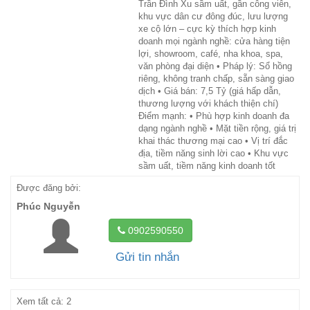
Trần Đình Xu sầm uất, gần công viên,
khu vực dân cư đông đúc, lưu lượng
xe cộ lớn – cực kỳ thích hợp kinh
doanh mọi ngành nghề: cửa hàng tiện
lợi, showroom, café, nha khoa, spa,
văn phòng đại diện • Pháp lý: Sổ hồng
riêng, không tranh chấp, sẵn sàng giao
dịch • Giá bán: 7,5 Tỷ (giá hấp dẫn,
thương lượng với khách thiện chí)
Điểm mạnh: • Phù hợp kinh doanh đa
dạng ngành nghề • Mặt tiền rộng, giá trị
khai thác thương mại cao • Vị trí đắc
địa, tiềm năng sinh lời cao • Khu vực
sầm uất, tiềm năng kinh doanh tốt
Được đăng bởi:
Phúc Nguyễn
0902590550
Gửi tin nhắn
Xem tất cả: 2