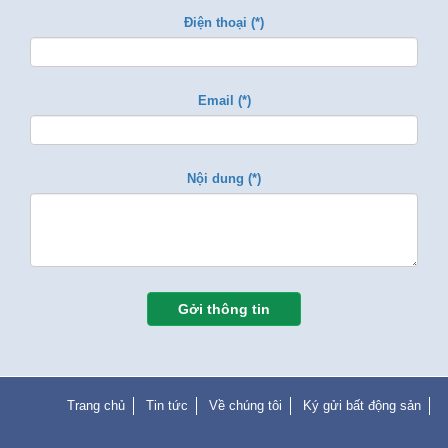
Điện thoại (*)
Email (*)
Nội dung (*)
Gởi thông tin
Trang chủ
Tin tức
Về chúng tôi
Ký gửi bất động sản