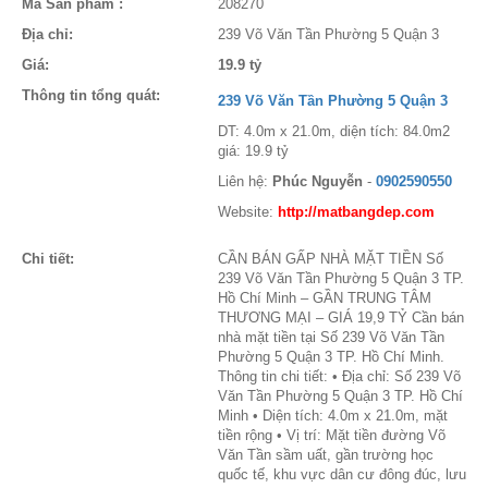
Mã Sản phẩm :
208270
Địa chỉ:
239 Võ Văn Tần Phường 5 Quận 3
Giá:
19.9 tỷ
Thông tin tổng quát:
239 Võ Văn Tần Phường 5 Quận 3
DT: 4.0m x 21.0m, diện tích: 84.0m2
giá: 19.9 tỷ
Liên hệ:
Phúc Nguyễn
-
0902590550
Website:
http://matbangdep.com
Chi tiết:
CẦN BÁN GẤP NHÀ MẶT TIỀN Số
239 Võ Văn Tần Phường 5 Quận 3 TP.
Hồ Chí Minh – GẦN TRUNG TÂM
THƯƠNG MẠI – GIÁ 19,9 TỶ Cần bán
nhà mặt tiền tại Số 239 Võ Văn Tần
Phường 5 Quận 3 TP. Hồ Chí Minh.
Thông tin chi tiết: • Địa chỉ: Số 239 Võ
Văn Tần Phường 5 Quận 3 TP. Hồ Chí
Minh • Diện tích: 4.0m x 21.0m, mặt
tiền rộng • Vị trí: Mặt tiền đường Võ
Văn Tần sầm uất, gần trường học
quốc tế, khu vực dân cư đông đúc, lưu