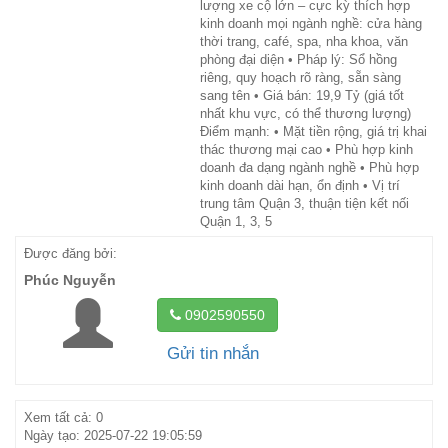
lượng xe cộ lớn – cực kỳ thích hợp
kinh doanh mọi ngành nghề: cửa hàng
thời trang, café, spa, nha khoa, văn
phòng đại diện • Pháp lý: Sổ hồng
riêng, quy hoạch rõ ràng, sẵn sàng
sang tên • Giá bán: 19,9 Tỷ (giá tốt
nhất khu vực, có thể thương lượng)
Điểm mạnh: • Mặt tiền rộng, giá trị khai
thác thương mại cao • Phù hợp kinh
doanh đa dạng ngành nghề • Phù hợp
kinh doanh dài hạn, ổn định • Vị trí
trung tâm Quận 3, thuận tiện kết nối
Quận 1, 3, 5
Được đăng bởi:
Phúc Nguyễn
0902590550
Gửi tin nhắn
Xem tất cả: 0
Ngày tạo: 2025-07-22 19:05:59