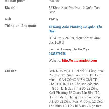
Mã Sản phẩm :
208240
Địa chỉ:
52 Đồng Xoài Phường 12 Quận Tân
Bình
Giá:
16.9 tỷ
Thông tin tổng quát:
52 Đồng Xoài Phường 12 Quận Tân
Bình
DT: 4.1m x 24.0m, diện tích: 98.4m2
giá: 16.9 tỷ
Liên hệ:
Lương Thị Hà My
-
0936279758
Website:
http://matbangdep.com
Chi tiết:
BÁN NHÀ MẶT TIỀN Số 52 Đồng Xoài
Phường 12 Quận Tân Bình TP. Hồ Chí
Minh – GẦN CÔNG VIÊN GIẢI TRÍ –
GIÁ TỐT 16,9 TỶ Cần bán gấp nhà
mặt tiền kinh doanh tại Số 52 Đồng
Xoài Phường 12 Quận Tân Bình TP.
Hồ Chí Minh. Thông tin chi tiết: • Địa
chỉ: Số 52 Đồng Xoài Phường 12 Quận
Tân Bình TP. Hồ Chí Minh • Diện tích: