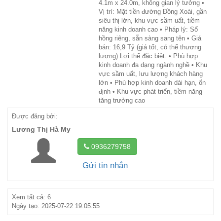
4.1m x 24.0m, không gian lý tưởng •
Vị trí: Mặt tiền đường Đồng Xoài, gần
siêu thị lớn, khu vực sầm uất, tiềm
năng kinh doanh cao • Pháp lý: Sổ
hồng riêng, sẵn sàng sang tên • Giá
bán: 16,9 Tỷ (giá tốt, có thể thương
lượng) Lợi thế đặc biệt: • Phù hợp
kinh doanh đa dạng ngành nghề • Khu
vực sầm uất, lưu lượng khách hàng
lớn • Phù hợp kinh doanh dài hạn, ổn
định • Khu vực phát triển, tiềm năng
tăng trưởng cao
Được đăng bởi:
Lương Thị Hà My
0936279758
Gửi tin nhắn
Xem tất cả: 6
Ngày tạo: 2025-07-22 19:05:55