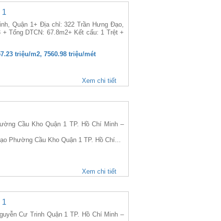
 1
nh, Quận 1+ Địa chỉ: 322 Trần Hưng Đạo,
3 + Tổng DTCN: 67.8m2+ Kết cấu: 1 Trệt +
57.23 triệu/m2, 7560.98 triệu/mét
Xem chi tiết
ờng Cầu Kho Quận 1 TP. Hồ Chí Minh –
 Đạo Phường Cầu Kho Quận 1 TP. Hồ Chí...
Xem chi tiết
 1
yễn Cư Trinh Quận 1 TP. Hồ Chí Minh –