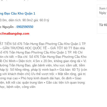
Xem t
Ngày 
ưng Đạo Cầu Kho Quận 1
0.0m, diện tích: 90.0m2 giá: 60.0 tỷ
Từ K
c Nguyễn
-
0902590550
p://matbangdep.com
T TIỀN Số 476 Trần Hưng Đạo Phường Cầu Kho Quận 1 TP.
h – GẦN TRƯỜNG HỌC QUỐC TẾ – GIÁ TỐT 60 TỶ Bán nhà
i Số 476 Trần Hưng Đạo Phường Cầu Kho Quận 1 TP. Hồ Chí
tin chi tiết: • Địa chỉ: Số 476 Trần Hưng Đạo Phường Cầu Kho
ồ Chí Minh • Diện tích: 4.5m x 20.0m, không gian rộng rãi • Vị
n đường Trần Hưng Đạo, gần bệnh viện, khu vực sầm uất, tiềm
háp lý: Sổ hồng riêng, pháp lý minh bạch • Giá bán: 60 Tỷ (còn
với khách thiện chí) Ưu thế vượt trội: • Mặt tiền rộng, giá trị
ương mại cao • Phù hợp kinh doanh dài hạn, ổn định • Giao
iện, kết nối các quận trung tâm • Gần các tiện ích quan trọng:
học, bệnh viện, công viên