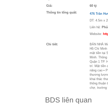
Giá:
60 tỷ
Thông tin tổng quát:
476 Trần H
DT: 4.5m x 2
Liên hệ:
Phú
Website:
htt
Chi tiết:
BÁN NHÀ MẶ
Hồ Chí Min
mặt tiền tạ
Minh. Thông 
Quận 1 TP. H
trí: Mặt tiề
năng cao • P
thương lượng 
khai thác th
thông thuận t
chợ, trường 
BDS liên quan