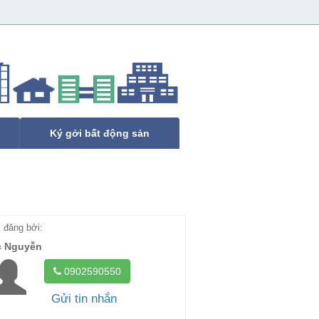
Ký gởi bất động sản
đăng bởi:
c Nguyễn
0902590550
Gửi tin nhắn