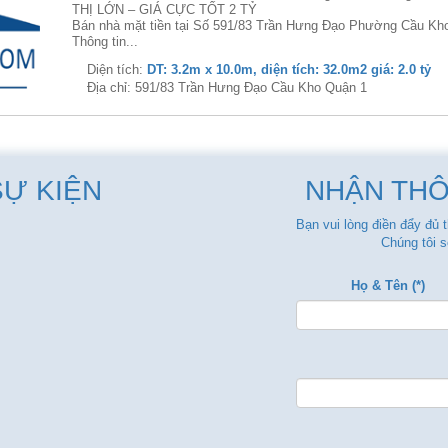
THỊ LỚN – GIÁ CỰC TỐT 2 TỶ
Bán nhà mặt tiền tại Số 591/83 Trần Hưng Đạo Phường Cầu Kho
Thông tin...
Diện tích:
DT: 3.2m x 10.0m, diện tích: 32.0m2 giá: 2.0 tỷ
Địa chỉ: 591/83 Trần Hưng Đạo Cầu Kho Quận 1
SỰ KIỆN
NHẬN THÔ
Bạn vui lòng điền đẩy đủ 
Chúng tôi s
Họ & Tên (*)