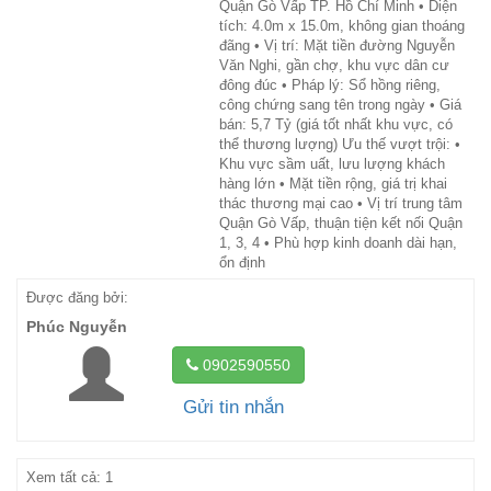
Quận Gò Vấp TP. Hồ Chí Minh • Diện
tích: 4.0m x 15.0m, không gian thoáng
đãng • Vị trí: Mặt tiền đường Nguyễn
Văn Nghi, gần chợ, khu vực dân cư
đông đúc • Pháp lý: Sổ hồng riêng,
công chứng sang tên trong ngày • Giá
bán: 5,7 Tỷ (giá tốt nhất khu vực, có
thể thương lượng) Ưu thế vượt trội: •
Khu vực sầm uất, lưu lượng khách
hàng lớn • Mặt tiền rộng, giá trị khai
thác thương mại cao • Vị trí trung tâm
Quận Gò Vấp, thuận tiện kết nối Quận
1, 3, 4 • Phù hợp kinh doanh dài hạn,
ổn định
Được đăng bởi:
Phúc Nguyễn
0902590550
Gửi tin nhắn
Xem tất cả: 1