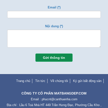
Email (*)
Nội dung (*)
Gởi thông tin
Trang chủ
Tin tức
Về chúng tôi
Ký gửi bất động sản
CÔNG TY CỔ PHẦN MATBANGDEP.COM
Email :
phucnt@canthuenha.com
Địa chỉ : Lầu 6 Toà Nhà HT 449 Trần Hưng Đạo, Phường Cầu Kho ,