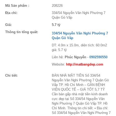
Mã Sản phẩm :
208226
Địa chỉ:
334/54 Nguyễn Văn Nghi Phường 7
Quận Gò Vấp
Giá:
5.7 tỷ
Thông tin tổng quát:
334/54 Nguyễn Văn Nghi Phường 7
Quận Gò Vấp
DT: 4.0m x 15.0m, diện tích: 60.0m2
giá: 5.7 tỷ
Liên hệ:
Phúc Nguyễn
-
0902590550
Website:
http://matbangdep.com
Chi tiết:
BÁN NHÀ MẶT TIỀN Số 334/54
Nguyễn Văn Nghi Phường 7 Quận Gò
Vấp TP. Hồ Chí Minh – GẦN BỆNH
VIỆN QUỐC TẾ – GIÁ TỐT 5,7 TỶ
Cần bán gấp nhà mặt tiền kinh doanh
cực đẹp tại Số 334/54 Nguyễn Văn
Nghi Phường 7 Quận Gò Vấp TP. Hồ
Chí Minh. Thông tin chi tiết: • Địa chỉ:
Số 334/54 Nguyễn Văn Nghi Phường 7