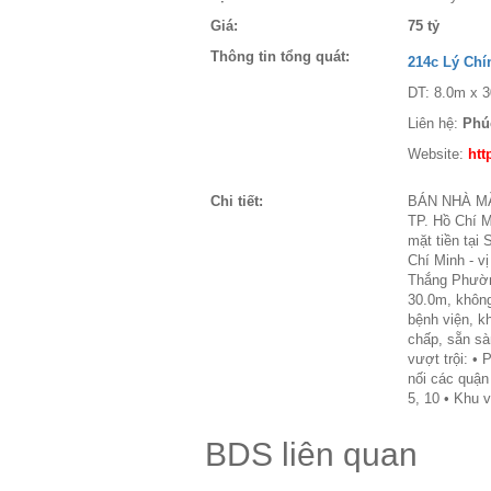
Giá:
75 tỷ
Thông tin tổng quát:
214c Lý Chí
DT: 8.0m x 3
Liên hệ:
Phú
Website:
htt
Chi tiết:
BÁN NHÀ MẶT
TP. Hồ Chí 
mặt tiền tại
Chí Minh - vị
Thắng Phường
30.0m, không
bệnh viện, k
chấp, sẵn sà
vượt trội: • 
nối các quận 
5, 10 • Khu 
BDS liên quan