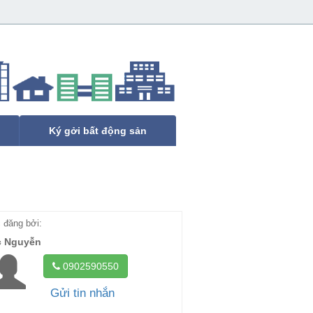
Ký gởi bất động sản
đăng bởi:
c Nguyễn
0902590550
Gửi tin nhắn