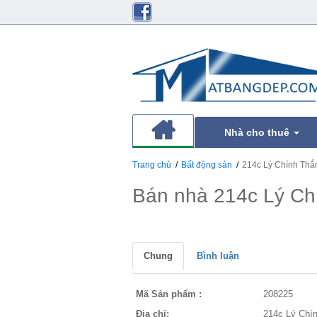
Nhà cho thuê
Trang chủ
Bất động sản
214c Lý Chính Thắ
Bán nhà 214c Lý Ch
Chung
Bình luận
Mã Sản phẩm :
208225
Địa chỉ:
214c Lý Chí