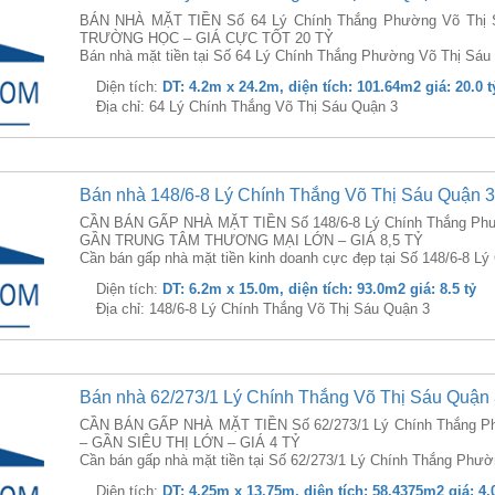
BÁN NHÀ MẶT TIỀN Số 64 Lý Chính Thắng Phường Võ Thị S
TRƯỜNG HỌC – GIÁ CỰC TỐT 20 TỶ
Bán nhà mặt tiền tại Số 64 Lý Chính Thắng Phường Võ Thị Sáu 
Diện tích:
DT: 4.2m x 24.2m, diện tích: 101.64m2 giá: 20.0 t
Địa chỉ: 64 Lý Chính Thắng Võ Thị Sáu Quận 3
Bán nhà 148/6-8 Lý Chính Thắng Võ Thị Sáu Quận 3
CẦN BÁN GẤP NHÀ MẶT TIỀN Số 148/6-8 Lý Chính Thắng Phườ
GẦN TRUNG TÂM THƯƠNG MẠI LỚN – GIÁ 8,5 TỶ
Cần bán gấp nhà mặt tiền kinh doanh cực đẹp tại Số 148/6-8 L
Diện tích:
DT: 6.2m x 15.0m, diện tích: 93.0m2 giá: 8.5 tỷ
Địa chỉ: 148/6-8 Lý Chính Thắng Võ Thị Sáu Quận 3
Bán nhà 62/273/1 Lý Chính Thắng Võ Thị Sáu Quận 
CẦN BÁN GẤP NHÀ MẶT TIỀN Số 62/273/1 Lý Chính Thắng Phư
– GẦN SIÊU THỊ LỚN – GIÁ 4 TỶ
Cần bán gấp nhà mặt tiền tại Số 62/273/1 Lý Chính Thắng Phườ
Diện tích:
DT: 4.25m x 13.75m, diện tích: 58.4375m2 giá: 4.0