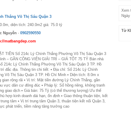
Xem t
Ngày 
nh Thắng Võ Thị Sáu Quận 3
0.0m, diện tích: 240.0m2 giá: 75.0 tỷ
Từ K
c Nguyễn
-
0902590550
p://matbangdep.com
 TIỀN Số 214c Lý Chính Thắng Phường Võ Thị Sáu Quận 3
Minh – GẦN CÔNG VIÊN GIẢI TRÍ – GIÁ TỐT 75 TỶ Bán nhà
 Số 214c Lý Chính Thắng Phường Võ Thị Sáu Quận 3 TP. Hồ
 trí đắc địa. Thông tin chi tiết: • Địa chỉ: Số 214c Lý Chính
 Võ Thị Sáu Quận 3 TP. Hồ Chí Minh • Diện tích: 8.0m x
 gian rộng rãi • Vị trí: Mặt tiền đường Lý Chính Thắng, gần
hu vực dân cư đông đúc • Pháp lý: Sổ hồng riêng, không tranh
ng giao dịch • Giá bán: 75 Tỷ (có thể thương lượng) Ưu thế
Phù hợp kinh doanh dài hạn, ổn định • Giao thông thuận tiện, kết
trung tâm • Vị trí trung tâm Quận 3, thuận tiện kết nối Quận 3,
vực phát triển, tiềm năng tăng trưởng cao