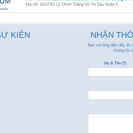
Địa chỉ: 62/273/1 Lý Chính Thắng Võ Thị Sáu Quận 3
SỰ KIỆN
NHẬN THÔ
Bạn vui lòng điền đẩy đủ 
Chúng tôi s
Họ & Tên (*)