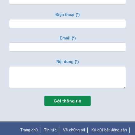
Điện thoại (*)
Email (*)
Nội dung (*)
Gởi thông tin
Trang chủ
Tin tức
Về chúng tôi
Ký gửi bất động sản