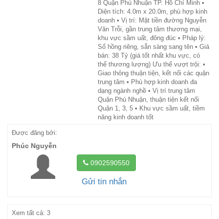
8 Quận Phú Nhuận TP. Hồ Chí Minh •
Diện tích: 4.0m x 20.0m, phù hợp kinh
doanh • Vị trí: Mặt tiền đường Nguyễn
Văn Trỗi, gần trung tâm thương mại,
khu vực sầm uất, đông đúc • Pháp lý:
Sổ hồng riêng, sẵn sàng sang tên • Giá
bán: 38 Tỷ (giá tốt nhất khu vực, có
thể thương lượng) Ưu thế vượt trội: •
Giao thông thuận tiện, kết nối các quận
trung tâm • Phù hợp kinh doanh đa
dạng ngành nghề • Vị trí trung tâm
Quận Phú Nhuận, thuận tiện kết nối
Quận 1, 3, 5 • Khu vực sầm uất, tiềm
năng kinh doanh tốt
Được đăng bởi:
Phúc Nguyễn
0902590550
Gửi tin nhắn
Xem tất cả: 3