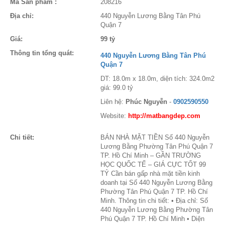
Mã Sản phẩm :
208216
Địa chỉ:
440 Nguyễn Lương Bằng Tân Phú
Quận 7
Giá:
99 tỷ
Thông tin tổng quát:
440 Nguyễn Lương Bằng Tân Phú
Quận 7
DT: 18.0m x 18.0m, diện tích: 324.0m2
giá: 99.0 tỷ
Liên hệ:
Phúc Nguyễn
-
0902590550
Website:
http://matbangdep.com
Chi tiết:
BÁN NHÀ MẶT TIỀN Số 440 Nguyễn
Lương Bằng Phường Tân Phú Quận 7
TP. Hồ Chí Minh – GẦN TRƯỜNG
HỌC QUỐC TẾ – GIÁ CỰC TỐT 99
TỶ Cần bán gấp nhà mặt tiền kinh
doanh tại Số 440 Nguyễn Lương Bằng
Phường Tân Phú Quận 7 TP. Hồ Chí
Minh. Thông tin chi tiết: • Địa chỉ: Số
440 Nguyễn Lương Bằng Phường Tân
Phú Quận 7 TP. Hồ Chí Minh • Diện