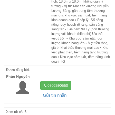
tích: 18.0m x 18.0m, không gian lý
tưởng • Vị trí: Mặt tiền đường Nguyễn
Lương Bằng, gần trung tâm thương
mại lớn, khu vực sầm uất, tiềm năng
kinh doanh cao • Pháp lý: Sổ hồng
riêng, quy hoạch rõ ràng, sẵn sàng
sang tên • Giá bán: 99 Tỷ (còn thương
lượng với khách thiện chí) Ưu thế
vượt trội: • Khu vực sầm uất, lưu
lượng khách hàng lớn • Mặt tiền rộng,
giá trị khai thác thương mại cao • Khu
vực phát triển, tiềm năng tăng trưởng
cao • Khu vực sầm uất, tiềm năng kinh
doanh tốt
Được đăng bởi:
Phúc Nguyễn
0902590550
Gửi tin nhắn
Xem tất cả: 6